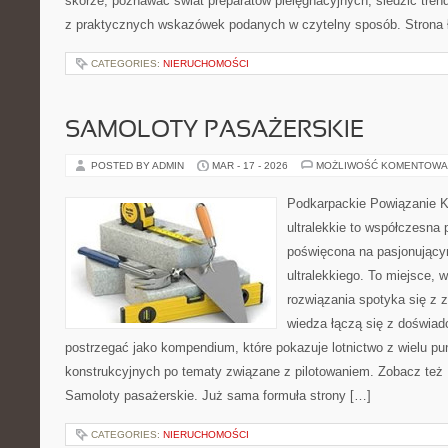
skórze, poznawać świat preparatów pielęgnacyjnych, śledzić tren
z praktycznych wskazówek podanych w czytelny sposób. Strona 
CATEGORIES:
NIERUCHOMOŚCI
SAMOLOTY PASAŻERSKIE
POSTED BY ADMIN
MAR - 17 - 2026
MOŻLIWOŚĆ KOMENTOWA
Podkarpackie Powiązanie K
ultralekkie to współczesna p
poświęcona na pasjonującym
ultralekkiego. To miejsce,
rozwiązania spotyka się z 
wiedza łączą się z doświa
postrzegać jako kompendium, które pokazuje lotnictwo z wielu pu
konstrukcyjnych po tematy związane z pilotowaniem. Zobacz też Pr
Samoloty pasażerskie. Już sama formuła strony […]
CATEGORIES:
NIERUCHOMOŚCI