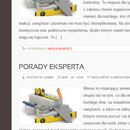
konkretny. To miejsce dla t
z zakresu chemii organiczne
również dla każdego, kto c
reakcji, związków i przemian nie musi być skomplikowany. Na str
teoretyczna oraz praktyczne wyjaśnienia, dzięki którym nawet bar
stają się logiczne. To […]
CATEGORIES:
NIERUCHOMOŚCI
PORADY EKSPERTA
POSTED BY ADMIN
MAR - 18 - 2026
MOŻLIWOŚĆ KOMENTOWA
Wenus to inspirujący serwi
skupia się na tym, co dla w
każdego dnia: na świadomej
nawykach, a także na odkr
którym można poczuć się ba
stworzone dla osób, które 