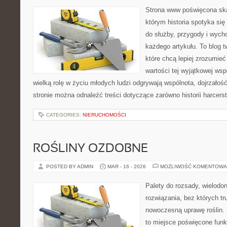
Strona www poświęcona ska
którym historia spotyka się
do służby, przygody i wych
każdego artykułu. To blog 
które chcą lepiej zrozumieć
wartości tej wyjątkowej wsp
wielką rolę w życiu młodych ludzi odgrywają wspólnota, dojrzałość
stronie można odnaleźć treści dotyczące zarówno historii harcerst
CATEGORIES:
NIERUCHOMOŚCI
ROŚLINY OZDOBNE
POSTED BY ADMIN
MAR - 16 - 2026
MOŻLIWOŚĆ KOMENTOWA
Palety do rozsady, wielodoni
rozwiązania, bez których t
nowoczesną uprawę roślin. 
to miejsce poświęcone fun