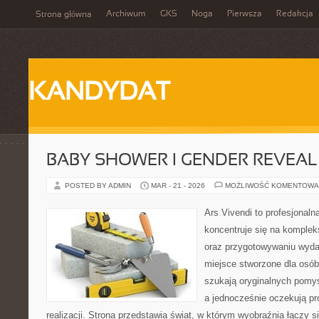
Archiwum
GKS
Noga
Pierwsza
Redakcja
Strona główna
KANDYDAT
BABY SHOWER I GENDER REVEAL
POSTED BY ADMIN
MAR - 21 - 2026
MOŻLIWOŚĆ KOMENTOWA
Ars Vivendi to profesjonalna
koncentruje się na komple
oraz przygotowywaniu wyda
miejsce stworzone dla osób, 
szukają oryginalnych pomys
a jednocześnie oczekują pr
realizacji. Strona przedstawia świat, w którym wyobraźnia łączy s