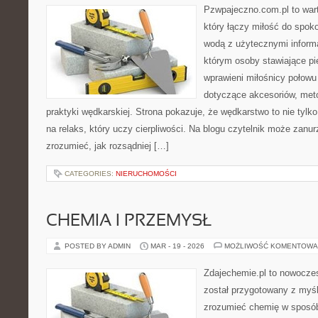
Pzwpajeczno.com.pl to war
który łączy miłość do spo
wodą z użytecznymi informa
którym osoby stawiające pi
wprawieni miłośnicy połow
dotyczące akcesoriów, meto
praktyki wędkarskiej. Strona pokazuje, że wędkarstwo to nie tylk
na relaks, który uczy cierpliwości. Na blogu czytelnik może zanu
zrozumieć, jak rozsądniej […]
CATEGORIES:
NIERUCHOMOŚCI
CHEMIA I PRZEMYSŁ
POSTED BY ADMIN
MAR - 19 - 2026
MOŻLIWOŚĆ KOMENTOWA
Zdajechemie.pl to nowoczes
został przygotowany z myś
zrozumieć chemię w sposób