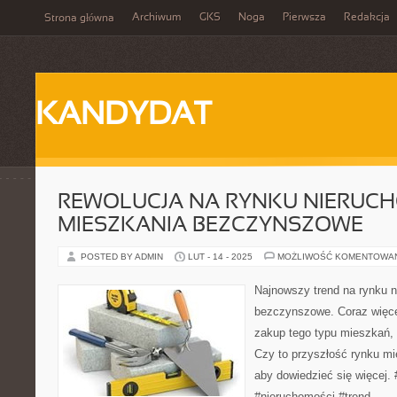
Archiwum
GKS
Noga
Pierwsza
Redakcja
Strona główna
KANDYDAT
REWOLUCJA NA RYNKU NIERUCH
MIESZKANIA BEZCZYNSZOWE
POSTED BY ADMIN
LUT - 14 - 2025
MOŻLIWOŚĆ KOMENTOWA
Najnowszy trend na rynku 
bezczynszowe. Coraz więce
zakup tego typu mieszkań, 
Czy to przyszłość rynku mi
aby dowiedzieć się więcej
#nieruchomości #trend