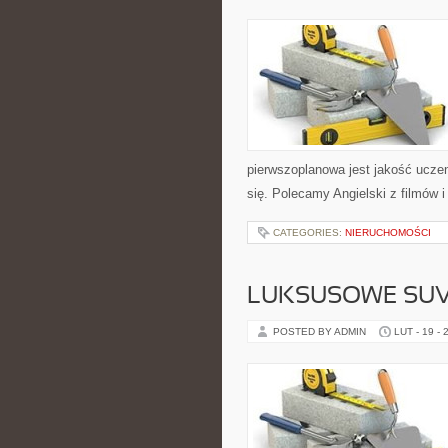
pierwszoplanowa jest jakość uczen
się. Polecamy Angielski z filmów i s
CATEGORIES:
NIERUCHOMOŚCI
LUKSUSOWE SUV
POSTED BY ADMIN
LUT - 19 - 