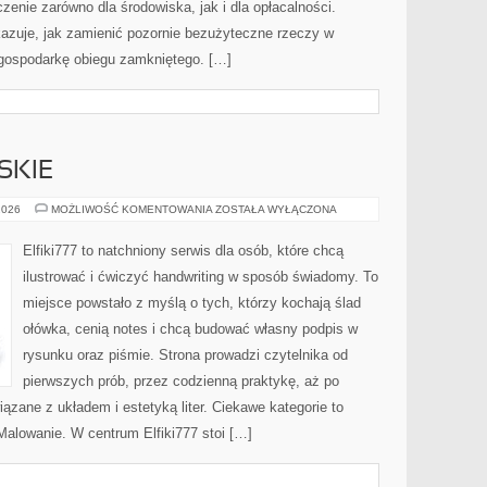
nie zarówno dla środowiska, jak i dla opłacalności.
kazuje, jak zamienić pozornie bezużyteczne rzeczy w
 gospodarkę obiegu zamkniętego. […]
SKIE
TECHNIKI
2026
MOŻLIWOŚĆ KOMENTOWANIA
ZOSTAŁA WYŁĄCZONA
MALARSKIE
Elfiki777 to natchniony serwis dla osób, które chcą
ilustrować i ćwiczyć handwriting w sposób świadomy. To
miejsce powstało z myślą o tych, którzy kochają ślad
ołówka, cenią notes i chcą budować własny podpis w
rysunku oraz piśmie. Strona prowadzi czytelnika od
pierwszych prób, przez codzienną praktykę, aż po
zane z układem i estetyką liter. Ciekawe kategorie to
alowanie. W centrum Elfiki777 stoi […]