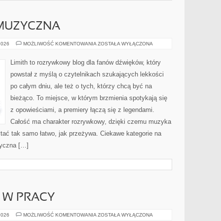
MUZYCZNA
POLSKA
2026
MOŻLIWOŚĆ KOMENTOWANIA
ZOSTAŁA WYŁĄCZONA
SCENA
MUZYCZNA
Limith to rozrywkowy blog dla fanów dźwięków, który
powstał z myślą o czytelnikach szukających lekkości
po całym dniu, ale też o tych, którzy chcą być na
bieżąco. To miejsce, w którym brzmienia spotykają się
z opowieściami, a premiery łączą się z legendami.
Całość ma charakter rozrywkowy, dzięki czemu muzyka
czytać tak samo łatwo, jak przeżywa. Ciekawe kategorie na
zyczna […]
I W PRACY
JĘZYK
2026
MOŻLIWOŚĆ KOMENTOWANIA
ZOSTAŁA WYŁĄCZONA
ANGIELSKI