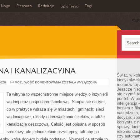
Noga
Pierwsza
Redakcja
Tagi
Spis Treści
SUB
NA I KANALIZACYJNA
Świat, w któ
kiedykolwiek
INŻYNIERIA
2026
MOŻLIWOŚĆ KOMENTOWANIA
ZOSTAŁA WYŁĄCZONA
motorów tej 
WODNA
Jeszcze nied
I
KANALIZACYJNA
się czymś t
Ta witryna to wszechstronne miejsce wiedzy o inżynierii
portfel. W 
wodnej oraz gospodarce ściekowej. Skupia się na tym,
inteligencja
hasłem z fil
co w praktyce wdraża się w miastach i gminach: sieci
narzędziem,
wodociągowe, układy odprowadzania ścieków, a także
decyzje, spo
korzysta z n
kanalizację deszczową. Całość jest opisana w sposób
sprawy, kie
rekomendacj
rzeczowy, ale jednocześnie przystępny, tak aby po
czy automat
osoby, które dopiero budują podstawy. Nowości na stronie to