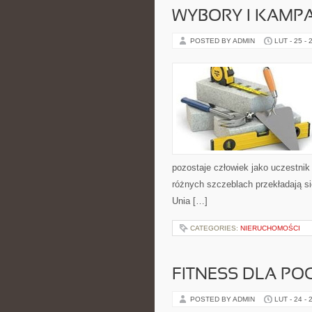
WYBORY I KAMPA
POSTED BY ADMIN
LUT - 25 - 
pozostaje człowiek jako uczestnik
różnych szczeblach przekładają si
Unia […]
CATEGORIES:
NIERUCHOMOŚCI
FITNESS DLA PO
POSTED BY ADMIN
LUT - 24 - 