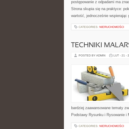
postępowanie z odpadami ma znacze
Strona skupia się na praktyce: po
wartość, jednocześnie wspierając
CATEGORIES:
NIERUCHOMOŚCI
TECHNIKI MALAR
POSTED BY ADMIN
LUT - 21 - 
bardziej zaawansowane tematy zwią
Podstawy Rysunku i Rysowanie i M
CATEGORIES:
NIERUCHOMOŚCI