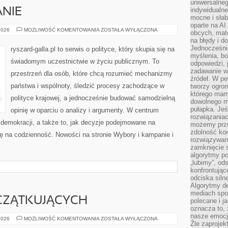
uniwersalneg
indywidualne
NIE
mocne i słab
oparte na A
WYBORY
2026
MOŻLIWOŚĆ KOMENTOWANIA
ZOSTAŁA WYŁĄCZONA
obcych, mat
I
na błędy i d
KAMPANIE
Jednocześni
ryszard-galla.pl to serwis o polityce, który skupia się na
myślenia, bo
świadomym uczestnictwie w życiu publicznym. To
odpowiedzi, 
zadawanie wł
przestrzeń dla osób, które chcą rozumieć mechanizmy
źródeł. W pe
państwa i wspólnoty, śledzić procesy zachodzące w
tworzy ogro
którego mam
polityce krajowej, a jednocześnie budować samodzielną
dowolnego mi
pułapka. Je
opinię w oparciu o analizy i argumenty. W centrum
rozwiązania
 demokracji, a także to, jak decyzje podejmowane na
możemy prze
zdolność kon
ę na codzienność. Nowości na stronie Wybory i kampanie i
rozwiązywan
zamknięcie s
algorytmy po
„lubimy”, od
konfrontują
odciska siln
Algorytmy de
mediach spo
CZĄTKUJĄCYCH
polecane i j
oznacza to, 
nasze emocje
FITNESS
2026
MOŻLIWOŚĆ KOMENTOWANIA
ZOSTAŁA WYŁĄCZONA
Źle zaproje
DLA