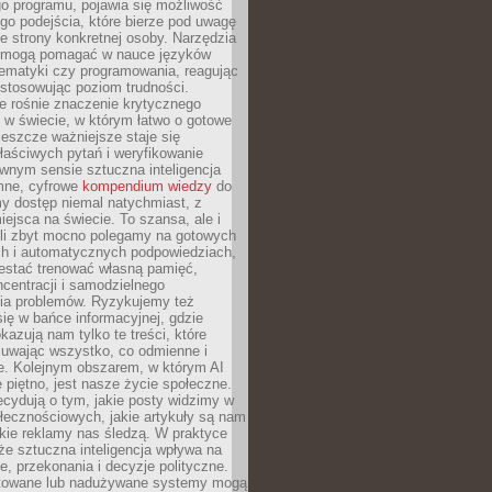
o programu, pojawia się możliwość
go podejścia, które bierze pod uwagę
e strony konkretnej osoby. Narzędzia
I mogą pomagać w nauce języków
ematyki czy programowania, reagując
ostosowując poziom trudności.
e rośnie znaczenie krytycznego
 w świecie, w którym łatwo o gotowe
jeszcze ważniejsze staje się
aściwych pytań i weryfikowanie
wnym sensie sztuczna inteligencja
mne, cyfrowe
kompendium wiedzy
do
y dostęp niemal natychmiast, z
ejsca na świecie. To szansa, ale i
śli zbyt mocno polegamy na gotowych
ch i automatycznych podpowiedziach,
stać trenować własną pamięć,
centracji i samodzielnego
ia problemów. Ryzykujemy też
ię w bańce informacyjnej, gdzie
kazują nam tylko te treści, które
suwając wszystko, co odmienne i
ce. Kolejnym obszarem, w którym AI
e piętno, jest nasze życie społeczne.
cydują o tym, jakie posty widzimy w
łecznościowych, jakie artykuły są nam
akie reklamy nas śledzą. W praktyce
że sztuczna inteligencja wpływa na
, przekonania i decyzje polityczne.
ktowane lub nadużywane systemy mogą