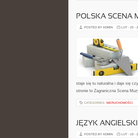
POLSKA SCENA 
POSTED BY ADMIN
LUT - 20 - 
staje się tu naturalna i daje się 
stronie to Zagraniczna Scena Mu
CATEGORIES:
NIERUCHOMOŚCI
JĘZYK ANGIELSK
POSTED BY ADMIN
LUT - 19 - 