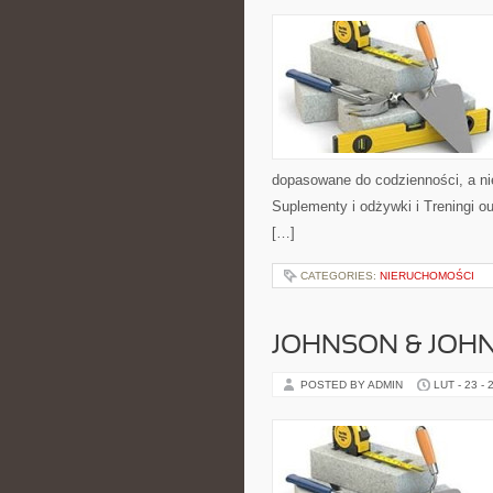
dopasowane do codzienności, a nie
Suplementy i odżywki i Treningi o
[…]
CATEGORIES:
NIERUCHOMOŚCI
JOHNSON & JOHN
POSTED BY ADMIN
LUT - 23 - 