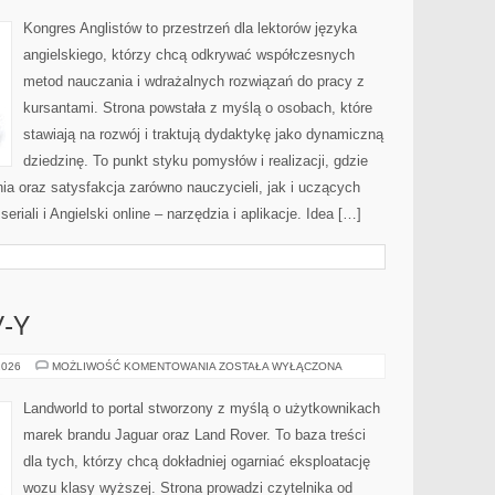
W
PRACY
Kongres Anglistów to przestrzeń dla lektorów języka
angielskiego, którzy chcą odkrywać współczesnych
metod nauczania i wdrażalnych rozwiązań do pracy z
kursantami. Strona powstała z myślą o osobach, które
stawiają na rozwój i traktują dydaktykę jako dynamiczną
dziedzinę. To punkt styku pomysłów i realizacji, gdzie
ia oraz satysfakcja zarówno nauczycieli, jak i uczących
eriali i Angielski online – narzędzia i aplikacje. Idea […]
-Y
LUKSUSOWE
2026
MOŻLIWOŚĆ KOMENTOWANIA
ZOSTAŁA WYŁĄCZONA
SUV-
Y
Landworld to portal stworzony z myślą o użytkownikach
marek brandu Jaguar oraz Land Rover. To baza treści
dla tych, którzy chcą dokładniej ogarniać eksploatację
wozu klasy wyższej. Strona prowadzi czytelnika od