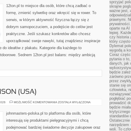
POCZĄTKUJĄCYCH
sprzyjać pol
12ton.pl to miejsce dla osób, które chcą zadbać o
skrajne pogl
ważne jest, 
formę, zmienić sylwetkę oraz wkręcić się w rower. To
odpowiedzial
prawnymi. N
serwis, w którym aktywność fizyczna łączy się z
prywatności.
dobrym samopoczuciem, a podejście do celów jest
oparte na AI
lepiej. Każde
praktyczne. Jeśli szukasz konkretów albo chcesz
czy historia
uporządkować swoje nawyki, tutaj znajdziesz inspiracje
który często
Dylemat pol
 do ideałów z plakatu. Kategorie dla każdego to
wygodą a kon
Coraz częśc
utdoorowe. Sednem 12ton.pl jest balans: między ambicją
pytania o to
danych, jak 
wykorzystywa
będzie zale
zarówno przez
przez zwykł
stanie się o
człowieka, n
SON (USA)
rozwiązywać 
pogłębiać p
JOHNSON
2026
MOŻLIWOŚĆ KOMENTOWANIA
ZOSTAŁA WYŁĄCZONA
prowadzić do
&
będzie miała
JOHNSON
krytycznego
(USA)
johnmasters-polska.pl to platforma dla osób, które
standardów d
interesują się produktami pielęgnacyjnymi i chcą
Ostatecznie 
narzędziem 
podejmować bardziej świadome decyzje zakupowe oraz
woli. To czło