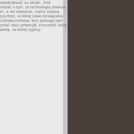
owiedzialność za skutki. Jeśli
miętać o tym, że technologia powinna
iom, a nie odwrotnie, mamy szansę
zyszłość, w której nowe rozwiązania
ą człowieczeństwa, lecz pomogą nam
zystać nasz potencjał, zrozumieć świat
lanetę, na której żyjemy.