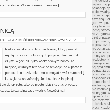
inteligencja
najbardziej
acje Sanitarne. W sercu serwisu znajduje […]
pomagają op
podpowiadają
lodówce, apl
fizyczną i j
głosowe poz
urządzeniam
jednej stron
NICĄ
rodzi pytani
części nasze
Z
2026
MOŻLIWOŚĆ KOMENTOWANIA
ZOSTAŁA WYŁĄCZONA
mają emocji,
WĘDKĄ
odpowiedzial
ZA
GRANICĄ
nie ogranicz
Nadorsze-haller.pl to blog wędkarski, który powstał z
powtarzalnyc
myślą o osobach, dla których pasja wędkarska jest
kreatywne pr
niedostępny 
czymś więcej niż tylko weekendowym hobby. To
rozwiązania
miejsce, w którym terenowe obserwacje idą w parze z
najlepszemu
pomagają pr
poradami, a każdy tekst ma pomagać łowić skuteczniej
optymalizow
finansowe cz
i z większą satysfakcją. Jeśli szukasz inspiracji,
kampanie re
ie do sprzętu, albo po prostu lubisz czytać o wodzie,
ale też wyz
nieustannie 
ajdziesz tu czytelną bazę wiedzy. Nowości na […]
rosnącymi w
wpływ sztucz
niej możliwe
ścieżek nauk
pracy każde