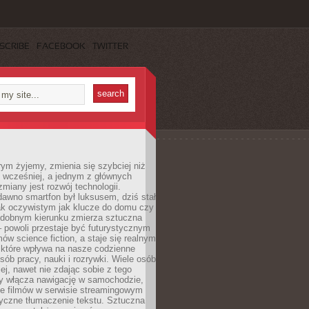
SCRIBE
FACEBOOK
TWITTER
rym żyjemy, zmienia się szybciej niż
 wcześniej, a jednym z głównych
zmiany jest rozwój technologii.
awno smartfon był luksusem, dziś stał
ak oczywistym jak klucze do domu czy
podobnym kierunku zmierza sztuczna
 – powoli przestaje być futurystycznym
mów science fiction, a staje się realnym
 które wpływa na nasze codzienne
sób pracy, nauki i rozrywki. Wiele osób
iej, nawet nie zdając sobie z tego
dy włącza nawigację w samochodzie,
e filmów w serwisie streamingowym
yczne tłumaczenie tekstu. Sztuczna