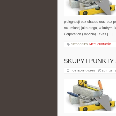
pielęgnacji bez chaosu oraz bez p
rozumianej jako droga, w którym l
Corporation (Japonia) i Yves […]
CATEGORIES:
NIERUCHOMOŚCI
SKUPY I PUNKTY 
POSTED BY ADMIN
LUT - 23 - 