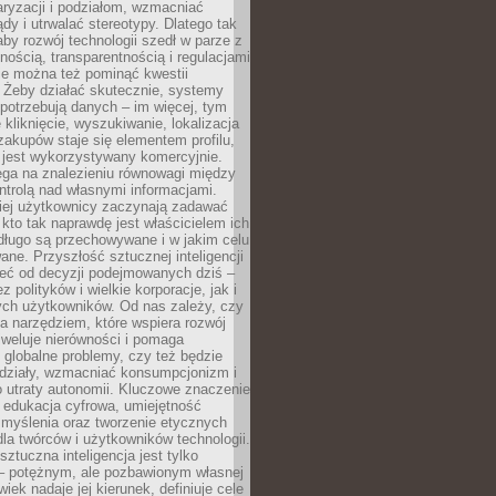
aryzacji i podziałom, wzmacniać
ądy i utrwalać stereotypy. Dlatego tak
aby rozwój technologii szedł w parze z
nością, transparentnością i regulacjami
ie można też pominąć kwestii
 Żeby działać skutecznie, systemy
 potrzebują danych – im więcej, tym
 kliknięcie, wyszukiwanie, lokalizacja
 zakupów staje się elementem profilu,
 jest wykorzystywany komercyjnie.
ega na znalezieniu równowagi między
trolą nad własnymi informacjami.
iej użytkownicy zaczynają zadawać
, kto tak naprawdę jest właścicielem ich
długo są przechowywane i w jakim celu
ne. Przyszłość sztucznej inteligencji
żeć od decyzji podejmowanych dziś –
 polityków i wielkie korporacje, jak i
ych użytkowników. Od nas zależy, czy
na narzędziem, które wspiera rozwój
iweluje nierówności i pomaga
globalne problemy, czy też będzie
odziały, wzmacniać konsumpcjonizm i
 utraty autonomii. Kluczowe znaczenie
 edukacja cyfrowa, umiejętność
 myślenia oraz tworzenie etycznych
la twórców i użytkowników technologii.
sztuczna inteligencja jest tylko
– potężnym, ale pozbawionym własnej
wiek nadaje jej kierunek, definiuje cele