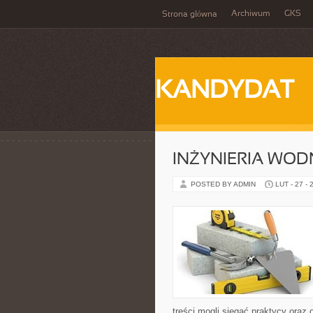
Archiwum
GKS
Strona główna
KANDYDAT
INŻYNIERIA WOD
POSTED BY ADMIN
LUT - 27 - 
treści mogli sięgać praktycy oraz 