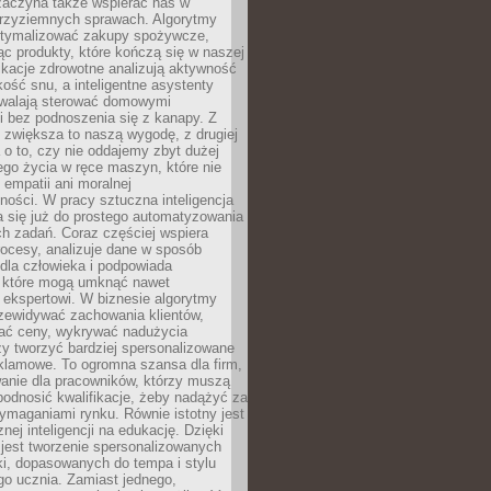
 zaczyna także wspierać nas w
 przyziemnych sprawach. Algorytmy
tymalizować zakupy spożywcze,
c produkty, które kończą się w naszej
ikacje zdrowotne analizują aktywność
akość snu, a inteligentne asystenty
walają sterować domowymi
i bez podnoszenia się z kanapy. Z
y zwiększa to naszą wygodę, z drugiej
a o to, czy nie oddajemy zbyt dużej
go życia w ręce maszyn, które nie
 empatii ani moralnej
ności. W pracy sztuczna inteligencja
a się już do prostego automatyzowania
h zadań. Coraz częściej wspiera
ocesy, analizuje dane w sposób
dla człowieka i podpowiada
, które mogą umknąć nawet
 ekspertowi. W biznesie algorytmy
zewidywać zachowania klientów,
ać ceny, wykrywać nadużycia
y tworzyć bardziej spersonalizowane
klamowe. To ogromna szansa dla firm,
wanie dla pracowników, którzy muszą
podnosić kwalifikacje, żeby nadążyć za
ymaganiami rynku. Równie istotny jest
nej inteligencji na edukację. Dzięki
 jest tworzenie spersonalizowanych
i, dopasowanych do tempa i stylu
go ucznia. Zamiast jednego,