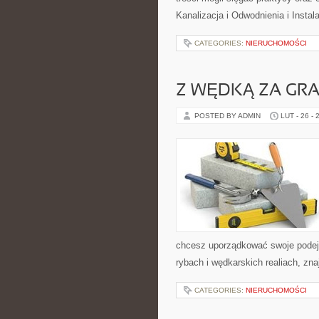
Kanalizacja i Odwodnienia i Instal
CATEGORIES:
NIERUCHOMOŚCI
Z WĘDKĄ ZA GRA
POSTED BY ADMIN
LUT - 26 - 
chcesz uporządkować swoje podejśc
rybach i wędkarskich realiach, zn
CATEGORIES:
NIERUCHOMOŚCI