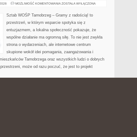
FUNDACJE
 2026
MOŻLIWOŚĆ KOMENTOWANIA
ZOSTAŁA WYŁĄCZONA
RELIGIJNE
I
KOŚCIELNE
Sztab WOŚP Tarnobrzeg – Gramy z radością! to
przestrzeń, w którym wsparcie spotyka się z
entuzjazmem, a lokalna społeczność pokazuje, że
wspólne działanie ma ogromną siłę. To nie jest zwykła
strona o wydarzeniach, ale internetowe centrum
skupione wokół idei pomagania, zaangażowania i
 mieszkańców Tarnobrzega oraz wszystkich ludzi o dobrych
j przestrzeni, może od razu poczuć, że jest to projekt
 I ZAKONY
DUCHOWIEŃSTWO
 2026
MOŻLIWOŚĆ KOMENTOWANIA
ZOSTAŁA WYŁĄCZONA
I
ZAKONY
Strona internetowa Parafii pw. Świętej Trójcy w
Przemyślu to serwis stworzone z myślą o osobach