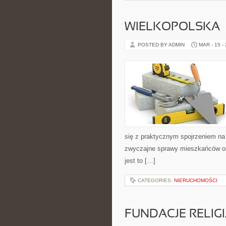
WIELKOPOLSKA
POSTED BY ADMIN
MAR - 15 -
się z praktycznym spojrzeniem na ż
zwyczajne sprawy mieszkańców ora
jest to […]
CATEGORIES:
NIERUCHOMOŚCI
FUNDACJE RELIGI