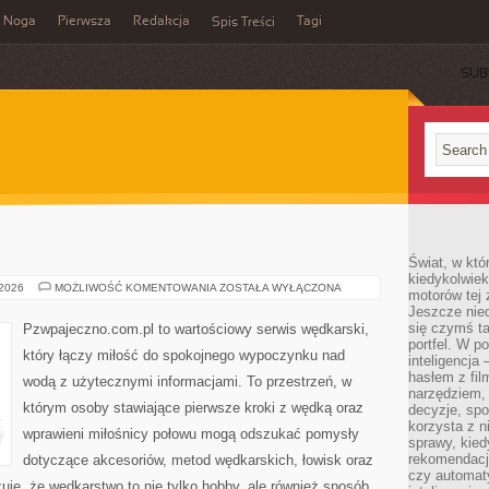
Noga
Pierwsza
Redakcja
Tagi
Spis Treści
SUB
Świat, w któ
kiedykolwiek
ŁOWISKA
 2026
MOŻLIWOŚĆ KOMENTOWANIA
ZOSTAŁA WYŁĄCZONA
motorów tej 
Jeszcze nied
się czymś t
Pzwpajeczno.com.pl to wartościowy serwis wędkarski,
portfel. W 
który łączy miłość do spokojnego wypoczynku nad
inteligencja
hasłem z fil
wodą z użytecznymi informacjami. To przestrzeń, w
narzędziem,
którym osoby stawiające pierwsze kroki z wędką oraz
decyzje, spo
korzysta z n
wprawieni miłośnicy połowu mogą odszukać pomysły
sprawy, kie
rekomendacj
dotyczące akcesoriów, metod wędkarskich, łowisk oraz
czy automat
zuje, że wędkarstwo to nie tylko hobby, ale również sposób