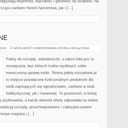
odgrywają wspólnota, dojrzałość i gotowość do działania. Na
czące zarówno historii harcerstwa, jak i […]
NE
ROŚLINY
 2026
MOŻLIWOŚĆ KOMENTOWANIA
ZOSTAŁA WYŁĄCZONA
OZDOBNE
Palety do rozsady, wielodoniczki, a także folia pvc to
rozwiązania, bez których trudno wyobrazić sobie
nowoczesną uprawę roślin. Strona palety-rozsadowe.pl
to miejsce poświęcone funkcjonalnym produktom dla
osób zajmujących się ogrodnictwem, zarówno w skali
hobbystycznej, jak i towarowej. To przestrzeń, w której
 użytkowania, a każdy element oferty odpowiada na realne
rodukcją rozsady, przechowywaniem i zabezpieczaniem
nictwo miejskie i […]