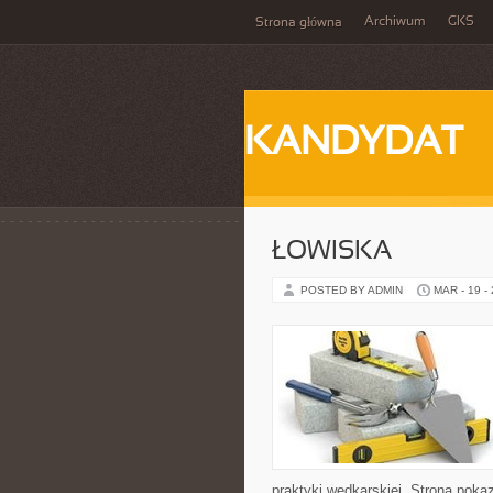
Archiwum
GKS
Strona główna
KANDYDAT
ŁOWISKA
POSTED BY ADMIN
MAR - 19 -
praktyki wędkarskiej. Strona poka