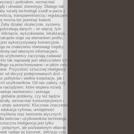
aryzacji i podziałom, wzmacniać
ądy i utrwalać stereotypy. Dlatego tak
aby rozwój technologii szedł w parze z
nością, transparentnością i regulacjami
ie można też pominąć kwestii
 Żeby działać skutecznie, systemy
 potrzebują danych – im więcej, tym
 kliknięcie, wyszukiwanie, lokalizacja
 zakupów staje się elementem profilu,
 jest wykorzystywany komercyjnie.
ega na znalezieniu równowagi między
trolą nad własnymi informacjami.
iej użytkownicy zaczynają zadawać
, kto tak naprawdę jest właścicielem ich
długo są przechowywane i w jakim celu
ne. Przyszłość sztucznej inteligencji
żeć od decyzji podejmowanych dziś –
 polityków i wielkie korporacje, jak i
ych użytkowników. Od nas zależy, czy
na narzędziem, które wspiera rozwój
iweluje nierówności i pomaga
globalne problemy, czy też będzie
odziały, wzmacniać konsumpcjonizm i
 utraty autonomii. Kluczowe znaczenie
 edukacja cyfrowa, umiejętność
 myślenia oraz tworzenie etycznych
la twórców i użytkowników technologii.
sztuczna inteligencja jest tylko
– potężnym, ale pozbawionym własnej
wiek nadaje jej kierunek, definiuje cele