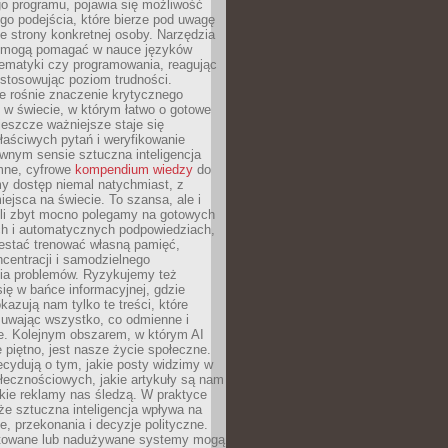
o programu, pojawia się możliwość
go podejścia, które bierze pod uwagę
e strony konkretnej osoby. Narzędzia
I mogą pomagać w nauce języków
ematyki czy programowania, reagując
ostosowując poziom trudności.
e rośnie znaczenie krytycznego
 w świecie, w którym łatwo o gotowe
jeszcze ważniejsze staje się
aściwych pytań i weryfikowanie
wnym sensie sztuczna inteligencja
mne, cyfrowe
kompendium wiedzy
do
y dostęp niemal natychmiast, z
ejsca na świecie. To szansa, ale i
śli zbyt mocno polegamy na gotowych
ch i automatycznych podpowiedziach,
stać trenować własną pamięć,
centracji i samodzielnego
ia problemów. Ryzykujemy też
ię w bańce informacyjnej, gdzie
kazują nam tylko te treści, które
suwając wszystko, co odmienne i
ce. Kolejnym obszarem, w którym AI
e piętno, jest nasze życie społeczne.
cydują o tym, jakie posty widzimy w
łecznościowych, jakie artykuły są nam
akie reklamy nas śledzą. W praktyce
że sztuczna inteligencja wpływa na
, przekonania i decyzje polityczne.
ktowane lub nadużywane systemy mogą