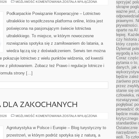
SAMOLOTY
sprzyjać pol
 2026
MOŻLIWOŚĆ KOMENTOWANIA
ZOSTAŁA WYŁĄCZONA
PASAŻERSKIE
skrajne pogl
ważne jest, 
Podkarpackie Powiązanie Kooperacyjne – Lotnictwo
odpowiedzial
prawnymi. N
ultralekkie to współczesna platforma online, która jest
prywatności.
poświęcona na pasjonującym świecie lotnictwa
oparte na AI
lepiej. Każde
ultralekkiego. To miejsce, w którym nowoczesne
czy historia
rozwiązania spotyka się z zamiłowaniem do latania, a
który często
Dylemat pol
wiedza łączą się z doświadczeniem. Serwis ten można
wygodą a kon
Coraz częśc
 pokazuje lotnictwo z wielu punktów widzenia, od kwestii
pytania o to
e z pilotowaniem. Zobacz też Prawo i regulacje lotnicze i
danych, jak 
wykorzystywa
ormuła strony […]
będzie zale
zarówno przez
przez zwykł
stanie się o
człowieka, n
rozwiązywać 
A DLA ZAKOCHANYCH
pogłębiać p
prowadzić do
będzie miała
AGROTURYSTYKA
 2026
MOŻLIWOŚĆ KOMENTOWANIA
ZOSTAŁA WYŁĄCZONA
krytycznego
DLA
ZAKOCHANYCH
standardów d
Agroturystyka w Polsce i Europie – Blog turystyczny to
Ostatecznie 
narzędziem 
przestrzeń, w którym podróż spotyka się z naturą, a
woli. To czło