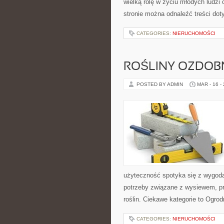
wielką rolę w życiu młodych ludzi 
stronie można odnaleźć treści doty
CATEGORIES:
NIERUCHOMOŚCI
ROŚLINY OZDOB
POSTED BY ADMIN
MAR - 16 -
użyteczność spotyka się z wygodą
potrzeby związane z wysiewem, p
roślin. Ciekawe kategorie to Ogrod
CATEGORIES:
NIERUCHOMOŚCI