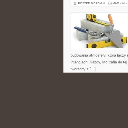
POSTED BY ADMIN
MAR - 14 -
budowania atmosfery, która łączy
intencjach. Każdy, kto trafia do te
tworzony z […]
CATEGORIES:
NIERUCHOMOŚCI
DUCHOWIEŃSTWO
POSTED BY ADMIN
MAR - 14 -