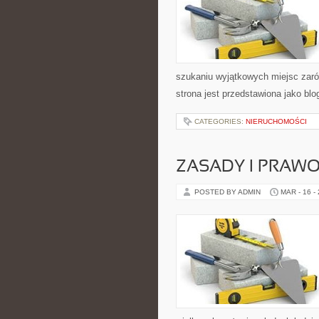
szukaniu wyjątkowych miejsc zaró
strona jest przedstawiona jako blo
CATEGORIES:
NIERUCHOMOŚCI
ZASADY I PRAWO
POSTED BY ADMIN
MAR - 16 -