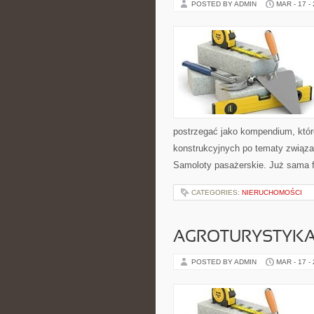
POSTED BY ADMIN
MAR - 17 -
postrzegać jako kompendium, które
konstrukcyjnych po tematy związan
Samoloty pasażerskie. Już sama f
CATEGORIES:
NIERUCHOMOŚCI
AGROTURYSTYK
POSTED BY ADMIN
MAR - 17 -