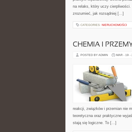
na relaks, który uczy cierpliwości
zrozumieć, jak rozsądniej […]
CATEGORIES:
NIERUCHOMOŚCI
CHEMIA I PRZEM
POSTED BY ADMIN
MAR - 19 -
reakcji, związków i przemian nie 
teoretyczna oraz praktyczne wyjaś
stają się logiczne. To […]