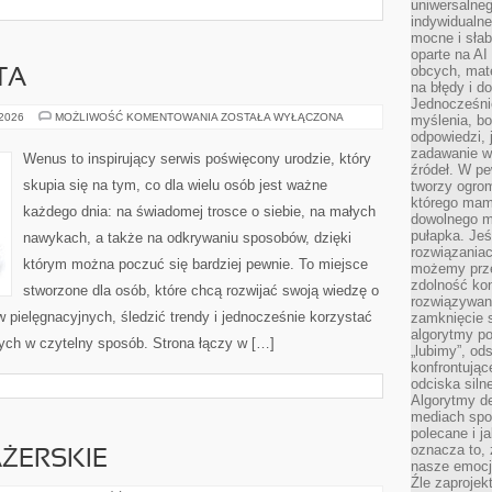
uniwersalneg
indywidualne
mocne i słab
oparte na A
obcych, mat
TA
na błędy i d
Jednocześni
PORADY
 2026
MOŻLIWOŚĆ KOMENTOWANIA
ZOSTAŁA WYŁĄCZONA
myślenia, bo
EKSPERTA
odpowiedzi, 
zadawanie wł
Wenus to inspirujący serwis poświęcony urodzie, który
źródeł. W pe
skupia się na tym, co dla wielu osób jest ważne
tworzy ogro
którego mam
każdego dnia: na świadomej trosce o siebie, na małych
dowolnego mi
pułapka. Je
nawykach, a także na odkrywaniu sposobów, dzięki
rozwiązania
którym można poczuć się bardziej pewnie. To miejsce
możemy prze
zdolność kon
stworzone dla osób, które chcą rozwijać swoją wiedzę o
rozwiązywan
 pielęgnacyjnych, śledzić trendy i jednocześnie korzystać
zamknięcie s
algorytmy po
ch w czytelny sposób. Strona łączy w […]
„lubimy”, od
konfrontują
odciska siln
Algorytmy de
mediach spo
polecane i j
oznacza to, 
ŻERSKIE
nasze emocje
Źle zaproje