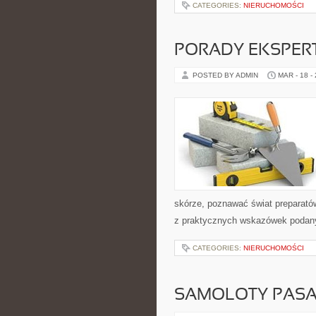
CATEGORIES:
NIERUCHOMOŚCI
PORADY EKSPER
POSTED BY ADMIN
MAR - 18 -
skórze, poznawać świat preparatów
z praktycznych wskazówek podany
CATEGORIES:
NIERUCHOMOŚCI
SAMOLOTY PASA