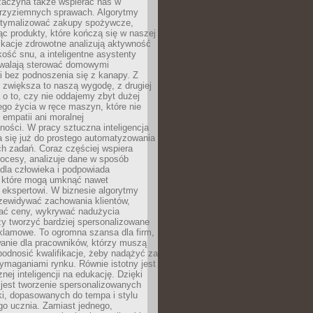
 zaczyna także wspierać nas w
 przyziemnych sprawach. Algorytmy
tymalizować zakupy spożywcze,
c produkty, które kończą się w naszej
ikacje zdrowotne analizują aktywność
akość snu, a inteligentne asystenty
walają sterować domowymi
i bez podnoszenia się z kanapy. Z
y zwiększa to naszą wygodę, z drugiej
a o to, czy nie oddajemy zbyt dużej
go życia w ręce maszyn, które nie
 empatii ani moralnej
ności. W pracy sztuczna inteligencja
a się już do prostego automatyzowania
h zadań. Coraz częściej wspiera
ocesy, analizuje dane w sposób
dla człowieka i podpowiada
, które mogą umknąć nawet
 ekspertowi. W biznesie algorytmy
zewidywać zachowania klientów,
ać ceny, wykrywać nadużycia
y tworzyć bardziej spersonalizowane
klamowe. To ogromna szansa dla firm,
wanie dla pracowników, którzy muszą
podnosić kwalifikacje, żeby nadążyć za
ymaganiami rynku. Równie istotny jest
nej inteligencji na edukację. Dzięki
 jest tworzenie spersonalizowanych
i, dopasowanych do tempa i stylu
go ucznia. Zamiast jednego,