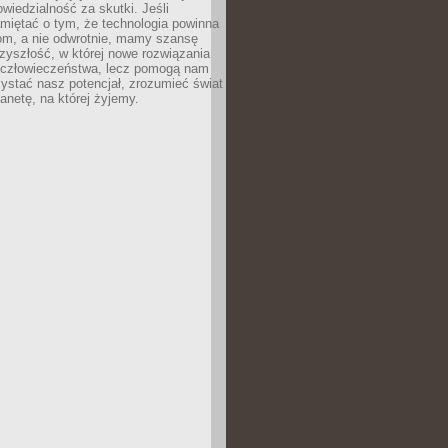
owiedzialność za skutki. Jeśli
miętać o tym, że technologia powinna
iom, a nie odwrotnie, mamy szansę
zyszłość, w której nowe rozwiązania
ą człowieczeństwa, lecz pomogą nam
zystać nasz potencjał, zrozumieć świat
lanetę, na której żyjemy.