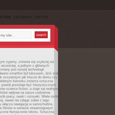
SCRIBE
FACEBOOK
TWITTER
rym żyjemy, zmienia się szybciej niż
 wcześniej, a jednym z głównych
zmiany jest rozwój technologii.
awno smartfon był luksusem, dziś stał
ak oczywistym jak klucze do domu czy
podobnym kierunku zmierza sztuczna
 – powoli przestaje być futurystycznym
mów science fiction, a staje się realnym
 które wpływa na nasze codzienne
sób pracy, nauki i rozrywki. Wiele osób
iej, nawet nie zdając sobie z tego
dy włącza nawigację w samochodzie,
e filmów w serwisie streamingowym
yczne tłumaczenie tekstu. Sztuczna