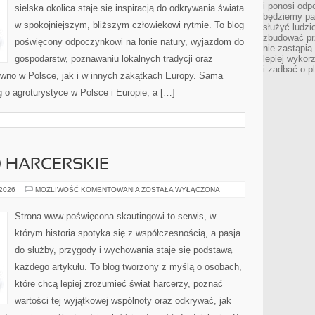
i ponosi odp
sielska okolica staje się inspiracją do odkrywania świata
będziemy pa
w spokojniejszym, bliższym człowiekowi rytmie. To blog
służyć ludz
zbudować pr
poświęcony odpoczynkowi na łonie natury, wyjazdom do
nie zastąpi
gospodarstw, poznawaniu lokalnych tradycji oraz
lepiej wykor
i zadbać o p
wno w Polsce, jak i w innych zakątkach Europy. Sama
g o agroturystyce w Polsce i Europie, a […]
 HARCERSKIE
ZASADY
 2026
MOŻLIWOŚĆ KOMENTOWANIA
ZOSTAŁA WYŁĄCZONA
I
PRAWO
HARCERSKIE
Strona www poświęcona skautingowi to serwis, w
którym historia spotyka się z współczesnością, a pasja
do służby, przygody i wychowania staje się podstawą
każdego artykułu. To blog tworzony z myślą o osobach,
które chcą lepiej zrozumieć świat harcerzy, poznać
wartości tej wyjątkowej wspólnoty oraz odkrywać, jak