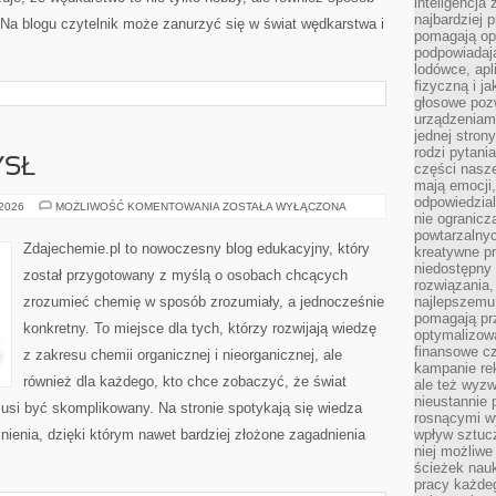
inteligencja
najbardziej
. Na blogu czytelnik może zanurzyć się w świat wędkarstwa i
pomagają op
podpowiadają
lodówce, apl
fizyczną i j
głosowe poz
urządzeniam
jednej stron
rodzi pytani
YSŁ
części nasze
mają emocji,
odpowiedzial
CHEMIA
 2026
MOŻLIWOŚĆ KOMENTOWANIA
ZOSTAŁA WYŁĄCZONA
nie ogranicz
I
PRZEMYSŁ
powtarzalnyc
Zdajechemie.pl to nowoczesny blog edukacyjny, który
kreatywne pr
niedostępny 
został przygotowany z myślą o osobach chcących
rozwiązania
zrozumieć chemię w sposób zrozumiały, a jednocześnie
najlepszemu
pomagają pr
konkretny. To miejsce dla tych, którzy rozwijają wiedzę
optymalizow
finansowe cz
z zakresu chemii organicznej i nieorganicznej, ale
kampanie re
również dla każdego, kto chce zobaczyć, że świat
ale też wyz
nieustannie 
musi być skomplikowany. Na stronie spotykają się wiedza
rosnącymi w
nienia, dzięki którym nawet bardziej złożone zagadnienia
wpływ sztucz
niej możliwe
ścieżek nauk
pracy każde