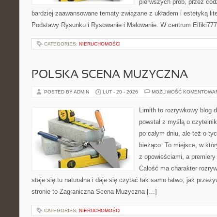
pierwszych prób, przez cod
bardziej zaawansowane tematy związane z układem i estetyką lite
Podstawy Rysunku i Rysowanie i Malowanie. W centrum Elfiki777
CATEGORIES:
NIERUCHOMOŚCI
POLSKA SCENA MUZYCZNA
POSTED BY ADMIN
LUT - 20 - 2026
MOŻLIWOŚĆ KOMENTOWA
Limith to rozrywkowy blog 
powstał z myślą o czytelni
po całym dniu, ale też o ty
bieżąco. To miejsce, w któ
z opowieściami, a premiery 
Całość ma charakter rozry
staje się tu naturalna i daje się czytać tak samo łatwo, jak przeż
stronie to Zagraniczna Scena Muzyczna […]
CATEGORIES:
NIERUCHOMOŚCI