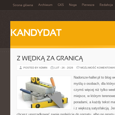
Archiwum
GKS
Noga
Pierwsza
Redakcja
Strona główna
KANDYDAT
Z WĘDKĄ ZA GRANICĄ
POSTED BY ADMIN
LUT - 26 - 2026
MOŻLIWOŚĆ KOMENTOWA
Nadorsze-haller.pl to blog w
myślą o osobach, dla który
czymś więcej niż tylko we
miejsce, w którym terenowe
poradami, a każdy tekst ma
i z większą satysfakcją. Jeś
chcesz uporządkować swoje podejście do sprzętu, albo po prostu 