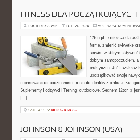
FITNESS DLA POCZĄTKUJĄCYCH
POSTED BY ADMIN
LUT - 24 - 2026
MOŻLIWOŚĆ KOMENTOWA
12ton.pl to miejsce dla osó
formę, zmienić sylwetkę ora
serwis, w którym aktywność
dobrym samopoczuciem, a p
praktyczne. Jeśli szukasz 
uporządkować swoje nawyki, 
dopasowane do codzienności, a nie do ideałów z plakatu. Kategor
Suplementy i odżywki i Treningi outdoorowe. Sednem 12ton.pl jes
[…]
CATEGORIES:
NIERUCHOMOŚCI
JOHNSON & JOHNSON (USA)