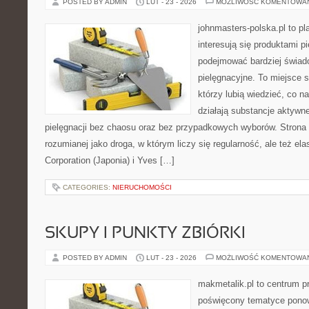
POSTED BY ADMIN
LUT - 23 - 2026
MOŻLIWOŚĆ KOMENTOWA
johnmasters-polska.pl to pl
interesują się produktami p
podejmować bardziej świa
pielęgnacyjne. To miejsce 
którzy lubią wiedzieć, co na
działają substancje aktywn
pielęgnacji bez chaosu oraz bez przypadkowych wyborów. Strona s
rozumianej jako droga, w którym liczy się regularność, ale też e
Corporation (Japonia) i Yves […]
CATEGORIES:
NIERUCHOMOŚCI
SKUPY I PUNKTY ZBIÓRKI
POSTED BY ADMIN
LUT - 23 - 2026
MOŻLIWOŚĆ KOMENTOWA
makmetalik.pl to centrum 
poświęcony tematyce pono