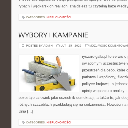
rybach i wędkarskich realiach, znajdziesz tu czytelną bazę wiedz
CATEGORIES:
NIERUCHOMOŚCI
WYBORY I KAMPANIE
POSTED BY ADMIN
LUT - 25 - 2026
MOŻLIWOŚĆ KOMENTOWA
ryszard-galla.pl to serwis o 
świadomym uczestnictwie w
przestrzeń dla osób, któr
państwa i wspólnoty, śledz
polityce krajowej, a jedno
opinię w oparciu o analizy 
pozostaje człowiek jako uczestnik demokracji, a także to, jak d
różnych szczeblach przekładają się na codzienność. Nowości na 
Unia […]
CATEGORIES:
NIERUCHOMOŚCI