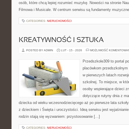
osób, które chcą lepiej rozumieć muzykę. Nowości na stronie Na
Filmowa i Musicale. W centrum serwisu są fundamenty muzycznej
CATEGORIES:
NIERUCHOMOŚCI
KREATYWNOŚĆ I SZTUKA
POSTED BY ADMIN
LUT - 15 - 2026
MOŻLIWOŚĆ KOMENTOWA
Przedszkole309 to portal p
placówkom przedszkolnym o
w pierwszych latach rozwoj
szkolnej. To miejsce, w kt
osoby wspierające dzieci z
dotyczące rutyny dnia z m
dziecka od wieku wczesnodziecięcego aż po pierwsze lata szkoł
z dzieckiem i Święta i uroczystości. Ideą serwisu jest wyjaśnianie
rodzin stają się wyzwaniem: przystosowanie […]
CATEGORIES:
NIERUCHOMOŚCI