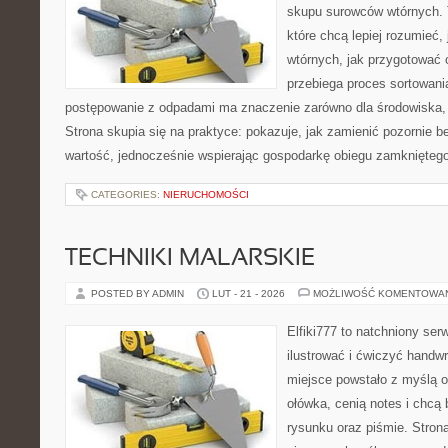
skupu surowców wtórnych. T
które chcą lepiej rozumieć,
wtórnych, jak przygotować 
przebiega proces sortowani
postępowanie z odpadami ma znaczenie zarówno dla środowiska, ja
Strona skupia się na praktyce: pokazuje, jak zamienić pozornie 
wartość, jednocześnie wspierając gospodarkę obiegu zamknięteg
CATEGORIES:
NIERUCHOMOŚCI
TECHNIKI MALARSKIE
POSTED BY ADMIN
LUT - 21 - 2026
MOŻLIWOŚĆ KOMENTOWA
Elfiki777 to natchniony ser
ilustrować i ćwiczyć handw
miejsce powstało z myślą o
ołówka, cenią notes i chcą
rysunku oraz piśmie. Stron