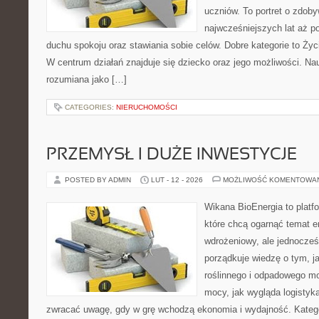
uczniów. To portret o zdob
najwcześniejszych lat aż p
duchu spokoju oraz stawiania sobie celów. Dobre kategorie to Życ
W centrum działań znajduje się dziecko oraz jego możliwości. Na
rozumiana jako […]
CATEGORIES:
NIERUCHOMOŚCI
PRZEMYSŁ I DUŻE INWESTYCJE
POSTED BY ADMIN
LUT - 12 - 2026
MOŻLIWOŚĆ KOMENTOWA
Wikana BioEnergia to platf
które chcą ogarnąć temat e
wdrożeniowy, ale jednocześ
porządkuje wiedzę o tym, 
roślinnego i odpadowego mo
mocy, jak wygląda logistyk
zwracać uwagę, gdy w grę wchodzą ekonomia i wydajność. Kategor