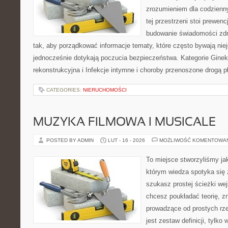
zrozumieniem dla codzienn
tej przestrzeni stoi prewen
budowanie świadomości zdr
tak, aby porządkować informacje tematy, które często bywają nie
jednocześnie dotykają poczucia bezpieczeństwa. Kategorie Gineko
rekonstrukcyjna i Infekcje intymne i choroby przenoszone drogą 
CATEGORIES:
NIERUCHOMOŚCI
MUZYKA FILMOWA I MUSICALE
POSTED BY ADMIN
LUT - 16 - 2026
MOŻLIWOŚĆ KOMENTOWA
To miejsce stworzyliśmy ja
którym wiedza spotyka się 
szukasz prostej ścieżki we
chcesz poukładać teorię, zn
prowadzące od prostych rze
jest zestaw definicji, tylko