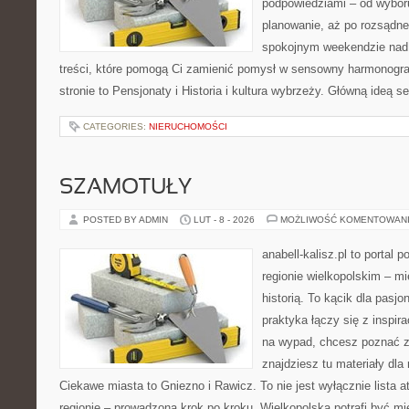
podpowiedziami – od wyboru
planowanie, aż po rozsądne
spokojnym weekendzie nad 
treści, które pomogą Ci zamienić pomysł w sensowny harmonogr
stronie to Pensjonaty i Historia i kultura wybrzeży. Główną ideą s
CATEGORIES:
NIERUCHOMOŚCI
SZAMOTUŁY
POSTED BY ADMIN
LUT - 8 - 2026
MOŻLIWOŚĆ KOMENTOWAN
anabell-kalisz.pl to portal 
regionie wielkopolskim – mi
historią. To kącik dla pasj
praktyka łączy się z inspira
na wypad, chcesz poznać zn
znajdziesz tu materiały dla
Ciekawe miasta to Gniezno i Rawicz. To nie jest wyłącznie lista a
regionie – prowadzona krok po kroku. Wielkopolska potrafi być m