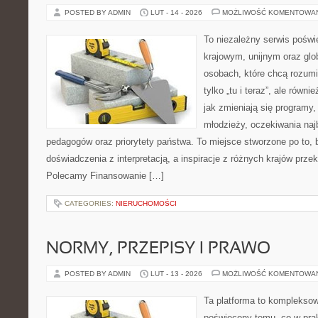
POSTED BY ADMIN
LUT - 14 - 2026
MOŻLIWOŚĆ KOMENTOWA
To niezależny serwis poświ
krajowym, unijnym oraz glo
osobach, które chcą rozumie
tylko „tu i teraz”, ale równ
jak zmieniają się programy,
młodzieży, oczekiwania naj
pedagogów oraz priorytety państwa. To miejsce stworzone po to, 
doświadczenia z interpretacją, a inspiracje z różnych krajów przek
Polecamy Finansowanie […]
CATEGORIES:
NIERUCHOMOŚCI
NORMY, PRZEPISY I PRAWO
POSTED BY ADMIN
LUT - 13 - 2026
MOŻLIWOŚĆ KOMENTOWA
Ta platforma to komplekso
poświęcony temu, co w prak