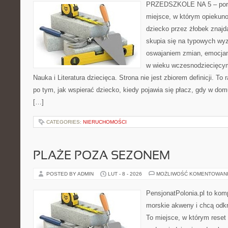
PRZEDSZKOLE NA 5 – porta
miejsce, w którym opiekun
dziecko przez żłobek znajdą
skupia się na typowych wy
oswajaniem zmian, emocjam
w wieku wczesnodziecięcy
Nauka i Literatura dziecięca. Strona nie jest zbiorem definicji. T
po tym, jak wspierać dziecko, kiedy pojawia się płacz, gdy w dom
[…]
CATEGORIES:
NIERUCHOMOŚCI
PLAŻE POZA SEZONEM
POSTED BY ADMIN
LUT - 8 - 2026
MOŻLIWOŚĆ KOMENTOWAN
PensjonatPolonia.pl to kom
morskie akweny i chcą odkr
To miejsce, w którym reset