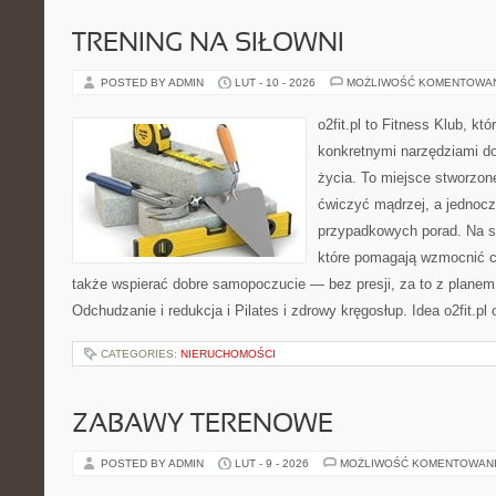
TRENING NA SIŁOWNI
POSTED BY ADMIN
LUT - 10 - 2026
MOŻLIWOŚĆ KOMENTOWA
o2fit.pl to Fitness Klub, kt
konkretnymi narzędziami do
życia. To miejsce stworzon
ćwiczyć mądrzej, a jednocze
przypadkowych porad. Na st
które pomagają wzmocnić ci
także wspierać dobre samopoczucie — bez presji, za to z planem
Odchudzanie i redukcja i Pilates i zdrowy kręgosłup. Idea o2fit.pl
CATEGORIES:
NIERUCHOMOŚCI
ZABAWY TERENOWE
POSTED BY ADMIN
LUT - 9 - 2026
MOŻLIWOŚĆ KOMENTOWAN