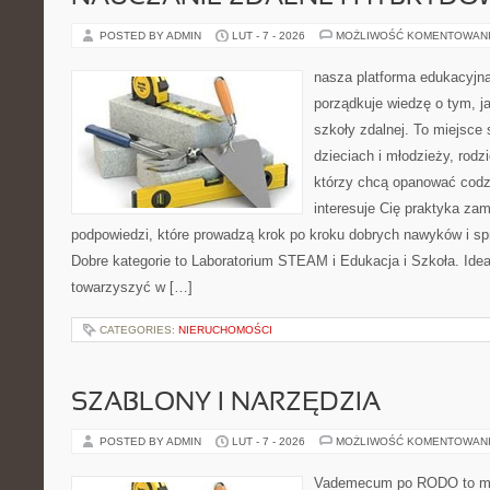
POSTED BY ADMIN
LUT - 7 - 2026
MOŻLIWOŚĆ KOMENTOWAN
nasza platforma edukacyjna 
porządkuje wiedzę o tym, j
szkoły zdalnej. To miejsce
dzieciach i młodzieży, rodz
którzy chcą opanować codzi
interesuje Cię praktyka zam
podpowiedzi, które prowadzą krok po kroku dobrych nawyków i s
Dobre kategorie to Laboratorium STEAM i Edukacja i Szkoła. Idea 
towarzyszyć w […]
CATEGORIES:
NIERUCHOMOŚCI
SZABLONY I NARZĘDZIA
POSTED BY ADMIN
LUT - 7 - 2026
MOŻLIWOŚĆ KOMENTOWAN
Vademecum po RODO to mie