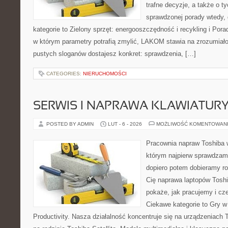
trafne decyzje, a także o ty
sprawdzonej porady wtedy, 
kategorie to Zielony sprzęt: energooszczędność i recykling i Por
w którym parametry potrafią zmylić, LAKOM stawia na zrozumiało
pustych sloganów dostajesz konkret: sprawdzenia, […]
CATEGORIES:
NIERUCHOMOŚCI
SERWIS I NAPRAWA KLAWIATUR
POSTED BY ADMIN
LUT - 6 - 2026
MOŻLIWOŚĆ KOMENTOWAN
Pracownia napraw Toshiba 
którym najpierw sprawdzam
dopiero potem dobieramy roz
Cię naprawa laptopów Toshi
pokaże, jak pracujemy i c
Ciekawe kategorie to Gry w
Productivity. Nasza działalność koncentruje się na urządzeniach 