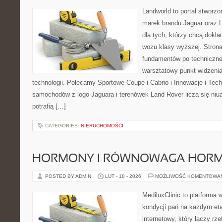
Landworld to portal stworz
marek brandu Jaguar oraz L
dla tych, którzy chcą dokła
wozu klasy wyższej. Strona
fundamentów po techniczne
warsztatowy punkt widzenia
technologii. Polecamy Sportowe Coupe i Cabrio i Innowacje i Tec
samochodów z logo Jaguara i terenówek Land Rover liczą się niu
potrafią […]
CATEGORIES:
NIERUCHOMOŚCI
HORMONY I RÓWNOWAGA HOR
POSTED BY ADMIN
LUT - 18 - 2026
MOŻLIWOŚĆ KOMENTOWA
MediluxClinic to platforma 
kondycji pań na każdym eta
internetowy, który łączy rz