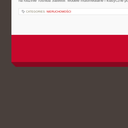
na rodzinie Toshiba Satellite. Modele multimedialne i klasyczne po
CATEGORIES:
NIERUCHOMOŚCI