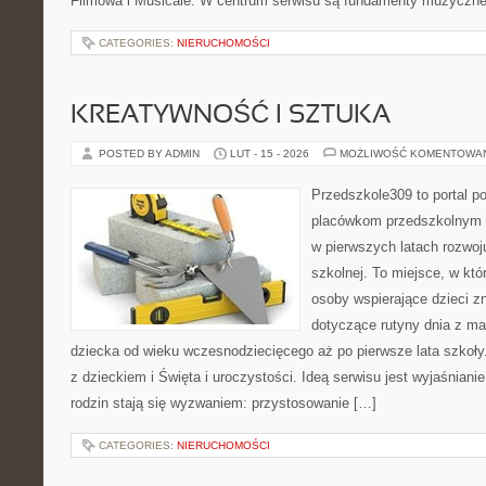
Filmowa i Musicale. W centrum serwisu są fundamenty muzycznej
CATEGORIES:
NIERUCHOMOŚCI
KREATYWNOŚĆ I SZTUKA
POSTED BY ADMIN
LUT - 15 - 2026
MOŻLIWOŚĆ KOMENTOWA
Przedszkole309 to portal p
placówkom przedszkolnym o
w pierwszych latach rozwoj
szkolnej. To miejsce, w kt
osoby wspierające dzieci z
dotyczące rutyny dnia z m
dziecka od wieku wczesnodziecięcego aż po pierwsze lata szkoł
z dzieckiem i Święta i uroczystości. Ideą serwisu jest wyjaśnianie
rodzin stają się wyzwaniem: przystosowanie […]
CATEGORIES:
NIERUCHOMOŚCI