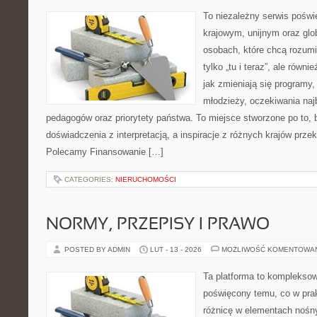
To niezależny serwis poświ
krajowym, unijnym oraz glo
osobach, które chcą rozumie
tylko „tu i teraz”, ale równ
jak zmieniają się programy,
młodzieży, oczekiwania naj
pedagogów oraz priorytety państwa. To miejsce stworzone po to, 
doświadczenia z interpretacją, a inspiracje z różnych krajów przek
Polecamy Finansowanie […]
CATEGORIES:
NIERUCHOMOŚCI
NORMY, PRZEPISY I PRAWO
POSTED BY ADMIN
LUT - 13 - 2026
MOŻLIWOŚĆ KOMENTOWA
Ta platforma to komplekso
poświęcony temu, co w prak
różnicę w elementach nośn