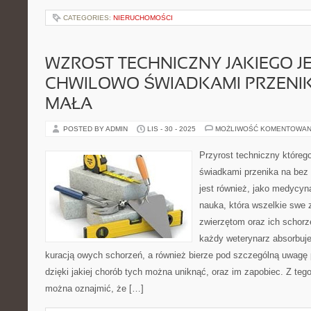
CATEGORIES:
NIERUCHOMOŚCI
WZROST TECHNICZNY JAKIEGO J
CHWILOWO ŚWIADKAMI PRZENIK
MAŁA
POSTED BY ADMIN
LIS - 30 - 2025
MOŻLIWOŚĆ KOMENTOWAN
Przyrost techniczny któreg
świadkami przenika na bez
jest również, jako medycyna
nauka, która wszelkie swe 
zwierzętom oraz ich schorz
każdy weterynarz absorbuje
kuracją owych schorzeń, a również bierze pod szczególną uwagę pr
dzięki jakiej chorób tych można uniknąć, oraz im zapobiec. Z teg
można oznajmić, że […]