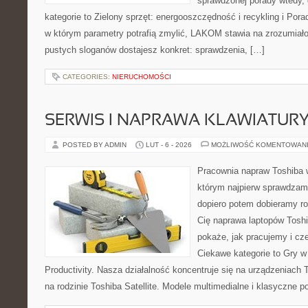
sprawdzonej porady wtedy, 
kategorie to Zielony sprzęt: energooszczędność i recykling i Por
w którym parametry potrafią zmylić, LAKOM stawia na zrozumiało
pustych sloganów dostajesz konkret: sprawdzenia, […]
CATEGORIES:
NIERUCHOMOŚCI
SERWIS I NAPRAWA KLAWIATUR
POSTED BY ADMIN
LUT - 6 - 2026
MOŻLIWOŚĆ KOMENTOWAN
Pracownia napraw Toshiba 
którym najpierw sprawdzam
dopiero potem dobieramy roz
Cię naprawa laptopów Toshi
pokaże, jak pracujemy i c
Ciekawe kategorie to Gry w
Productivity. Nasza działalność koncentruje się na urządzeniach 
na rodzinie Toshiba Satellite. Modele multimedialne i klasyczne po