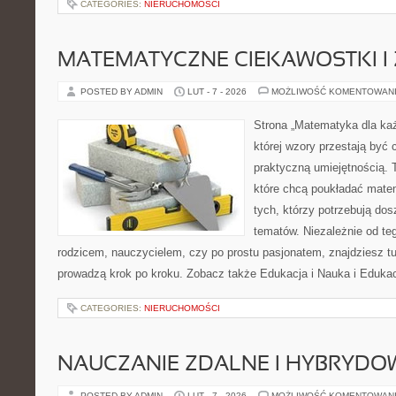
CATEGORIES:
NIERUCHOMOŚCI
MATEMATYCZNE CIEKAWOSTKI I
POSTED BY ADMIN
LUT - 7 - 2026
MOŻLIWOŚĆ KOMENTOWAN
Strona „Matematyka dla każ
której wzory przestają być 
praktyczną umiejętnością. 
które chcą poukładać mate
tych, którzy potrzebują dos
tematów. Niezależnie od te
rodzicem, nauczycielem, czy po prostu pasjonatem, znajdziesz 
prowadzą krok po kroku. Zobacz także Edukacja i Nauka i Edukac
CATEGORIES:
NIERUCHOMOŚCI
NAUCZANIE ZDALNE I HYBRYDO
POSTED BY ADMIN
LUT - 7 - 2026
MOŻLIWOŚĆ KOMENTOWAN