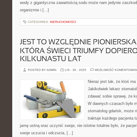
wody z gigantyczna zawartością sodu może nam jedynie zaszkod
organizmie i […]
CATEGORIES:
NIERUCHOMOŚCI
JEST TO WZGLĘDNIE PIONIERSKA
KTÓRA ŚWIECI TRIUMFY DOPIER
KILKUNASTU LAT
POSTED BY ADMIN
LIS - 30 - 2025
MOŻLIWOŚĆ KOMENTOWAN
Nieraz jest tak, że ktoś m
Jakikolwiek lekarz stomatol
zdawać sobie sprawę, że ka
W dawnych czasach było m
stomatolog gdańsk, może nie
traktuje każdego pacjenta 
jamę ustną oraz uczynić swoje, nie istotne totalnie było, że pacje
swoje uczucia i odczucia, […]