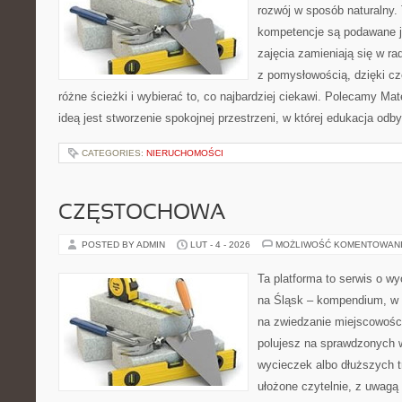
rozwój w sposób naturalny.
kompetencje są podawane j
zajęcia zamieniają się w ra
z pomysłowością, dzięki 
różne ścieżki i wybierać to, co najbardziej ciekawi. Polecamy Ma
ideą jest stworzenie spokojnej przestrzeni, w której edukacja odby
CATEGORIES:
NIERUCHOMOŚCI
CZĘSTOCHOWA
POSTED BY ADMIN
LUT - 4 - 2026
MOŻLIWOŚĆ KOMENTOWAN
Ta platforma to serwis o 
na Śląsk – kompendium, w
na zwiedzanie miejscowości 
polujesz na sprawdzonych
wycieczek albo dłuższych tr
ułożone czytelnie, z uwagą 