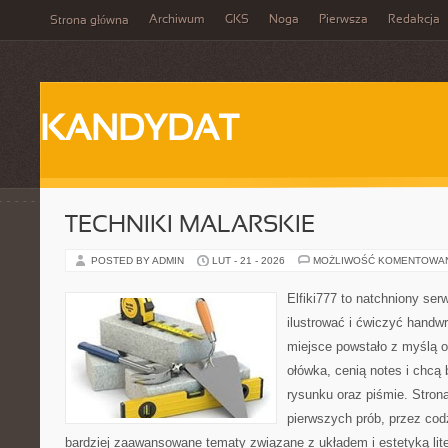
Archiwum
GKS
Noga
Pierwsza
Redakcja
Strona główna
KANDYDAT
TECHNIKI MALARSKIE
POSTED BY ADMIN
LUT - 21 - 2026
MOŻLIWOŚĆ KOMENTOWA
Elfiki777 to natchniony ser
ilustrować i ćwiczyć handw
miejsce powstało z myślą o
ołówka, cenią notes i chcą
rysunku oraz piśmie. Stron
pierwszych prób, przez cod
bardziej zaawansowane tematy związane z układem i estetyką lite