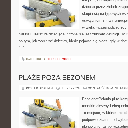
dziecko przez żłobek znajdą
skupia się na typowych wy
oswajaniem zmian, emocjam
w wieku wczesnodziecięcy
Nauka i Literatura dziecięca. Strona nie jest zbiorem definicji. T
po tym, jak wspierać dziecko, kiedy pojawia się płacz, gdy w dom
[…]
CATEGORIES:
NIERUCHOMOŚCI
PLAŻE POZA SEZONEM
POSTED BY ADMIN
LUT - 8 - 2026
MOŻLIWOŚĆ KOMENTOWAN
PensjonatPolonia.pl to kom
morskie akweny i chcą odkr
To miejsce, w którym reset
podpowiedziami – od wyboru
planowanie, aż po rozsądne