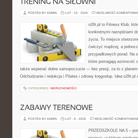
TRENING NA SIŁOWNI
POSTED BY ADMIN
LUT - 10 - 2026
MOŻLIWOŚĆ KOMENTOWA
o2fit.pl to Fitness Klub, kt
konkretnymi narzędziami do
życia. To miejsce stworzon
ćwiczyć mądrzej, a jednocze
przypadkowych porad. Na st
które pomagają wzmocnić ci
także wspierać dobre samopoczucie — bez presji, za to z planem
Odchudzanie i redukcja i Pilates i zdrowy kręgosłup. Idea o2fit.pl
CATEGORIES:
NIERUCHOMOŚCI
ZABAWY TERENOWE
POSTED BY ADMIN
LUT - 9 - 2026
MOŻLIWOŚĆ KOMENTOWAN
PRZEDSZKOLE NA 5 – porta
miejsce, w którym opiekun