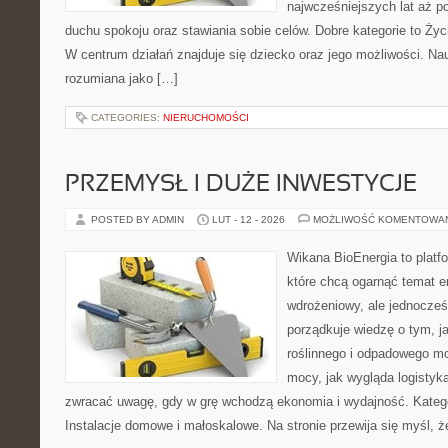
najwcześniejszych lat aż p
duchu spokoju oraz stawiania sobie celów. Dobre kategorie to Życ
W centrum działań znajduje się dziecko oraz jego możliwości. Na
rozumiana jako […]
CATEGORIES:
NIERUCHOMOŚCI
PRZEMYSŁ I DUŻE INWESTYCJE
POSTED BY ADMIN
LUT - 12 - 2026
MOŻLIWOŚĆ KOMENTOWA
Wikana BioEnergia to platf
które chcą ogarnąć temat e
wdrożeniowy, ale jednocześ
porządkuje wiedzę o tym, 
roślinnego i odpadowego mo
mocy, jak wygląda logistyk
zwracać uwagę, gdy w grę wchodzą ekonomia i wydajność. Kategor
Instalacje domowe i małoskalowe. Na stronie przewija się myśl, 