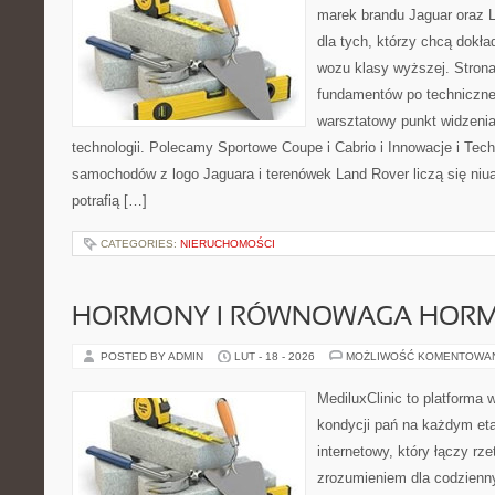
marek brandu Jaguar oraz L
dla tych, którzy chcą dokła
wozu klasy wyższej. Strona
fundamentów po techniczne
warsztatowy punkt widzenia
technologii. Polecamy Sportowe Coupe i Cabrio i Innowacje i Tec
samochodów z logo Jaguara i terenówek Land Rover liczą się niu
potrafią […]
CATEGORIES:
NIERUCHOMOŚCI
HORMONY I RÓWNOWAGA HOR
POSTED BY ADMIN
LUT - 18 - 2026
MOŻLIWOŚĆ KOMENTOWA
MediluxClinic to platforma 
kondycji pań na każdym eta
internetowy, który łączy rz
zrozumieniem dla codzienn