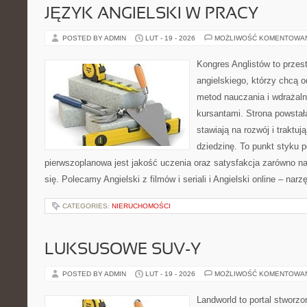
JĘZYK ANGIELSKI W PRACY
POSTED BY ADMIN
LUT - 19 - 2026
MOŻLIWOŚĆ KOMENTOWA
Kongres Anglistów to przest
angielskiego, którzy chcą
metod nauczania i wdrażaln
kursantami. Strona powstał
stawiają na rozwój i traktu
dziedzinę. To punkt styku p
pierwszoplanowa jest jakość uczenia oraz satysfakcja zarówno na
się. Polecamy Angielski z filmów i seriali i Angielski online – narz
CATEGORIES:
NIERUCHOMOŚCI
LUKSUSOWE SUV-Y
POSTED BY ADMIN
LUT - 19 - 2026
MOŻLIWOŚĆ KOMENTOWA
Landworld to portal stworz