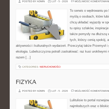
POSTED BY ADMIN
LUT - 5 - 2026
MOŻLIWOŚĆ KOMENTOWAN
To serwis o wędrowaniu po 
myślą o osobach, które lubi
chcą układać wyjazdy w sp
tu opisy szlaków, inspiracj
także pomysły na dłuższą w
tych, którzy cenią spokój, 
aktywności i kulturalnych wydarzeń. Przeczytaj także Przemysł i 
ekologia. Lubelszczyzna potrafi zaskakiwać: raz kusi urokliwymi
razem […]
CATEGORIES:
NIERUCHOMOŚCI
FIZYKA
POSTED BY ADMIN
LUT - 5 - 2026
MOŻLIWOŚĆ KOMENTOWAN
Lulitulisie to portal rozwoj
najmłodszych oraz o bliski