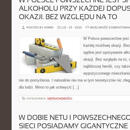
W POLSCE POWSZECHNE JEST S
ALKOHOLU PRZY KAŻDEJ DOPU
OKAZJI. BEZ WZGLĘDU NA TO
POSTED BY ADMIN
LIS - 25 - 2025
MOŻLIWOŚĆ KOMENTOWAN
W Polsce powszechne jest 
każdej możliwej okazji. Be
ogólne jest spożywanie alk
okazji. Bez względu na to, 
najbliższej familii, czy ta
wypożyczonego mieszkania.
nie do pomyślenia. I naturalnie nie ma w tym teoretycznie nic złe
dla ludzi. Mimo to jak uchwycić […]
CATEGORIES:
NIERUCHOMOŚCI
W DOBIE NETU I POWSZECHNEG
SIECI POSIADAMY GIGANTYCZNE