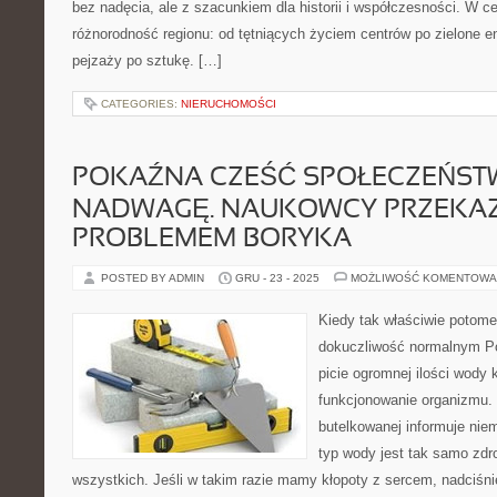
bez nadęcia, ale z szacunkiem dla historii i współczesności. W ce
różnorodność regionu: od tętniących życiem centrów po zielone en
pejzaży po sztukę. […]
CATEGORIES:
NIERUCHOMOŚCI
POKAŹNA CZEŚĆ SPOŁECZEŃST
NADWAGĘ. NAUKOWCY PRZEKAZU
PROBLEMEM BORYKA
POSTED BY ADMIN
GRU - 23 - 2025
MOŻLIWOŚĆ KOMENTOWA
Kiedy tak właściwie potom
dokuczliwość normalnym P
picie ogromnej ilości wody 
funkcjonowanie organizmu.
butelkowanej informuje niem
typ wody jest tak samo zdr
wszystkich. Jeśli w takim razie mamy kłopoty z sercem, nadciśni