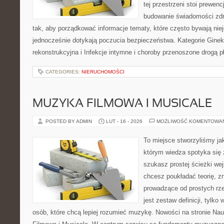
tej przestrzeni stoi prewen
budowanie świadomości zdr
tak, aby porządkować informacje tematy, które często bywają nie
jednocześnie dotykają poczucia bezpieczeństwa. Kategorie Gineko
rekonstrukcyjna i Infekcje intymne i choroby przenoszone drogą 
CATEGORIES:
NIERUCHOMOŚCI
MUZYKA FILMOWA I MUSICALE
POSTED BY ADMIN
LUT - 16 - 2026
MOŻLIWOŚĆ KOMENTOWA
To miejsce stworzyliśmy ja
którym wiedza spotyka się 
szukasz prostej ścieżki we
chcesz poukładać teorię, zn
prowadzące od prostych rze
jest zestaw definicji, tylko
osób, które chcą lepiej rozumieć muzykę. Nowości na stronie Na