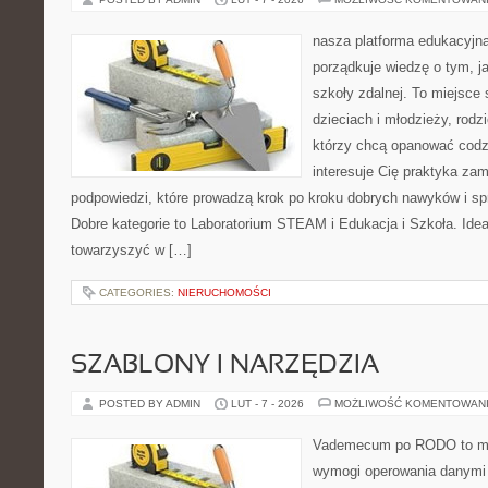
nasza platforma edukacyjna 
porządkuje wiedzę o tym, j
szkoły zdalnej. To miejsce
dzieciach i młodzieży, rodz
którzy chcą opanować codzi
interesuje Cię praktyka zam
podpowiedzi, które prowadzą krok po kroku dobrych nawyków i s
Dobre kategorie to Laboratorium STEAM i Edukacja i Szkoła. Idea 
towarzyszyć w […]
CATEGORIES:
NIERUCHOMOŚCI
SZABLONY I NARZĘDZIA
POSTED BY ADMIN
LUT - 7 - 2026
MOŻLIWOŚĆ KOMENTOWAN
Vademecum po RODO to mie
wymogi operowania danymi