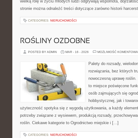
wielką rolę w życiu młodych ludzi odgrywają wspólnota, dojrzałość
stronie można odnaleźć treści dotyczące zarówno historii harcerst
CATEGORIES:
NIERUCHOMOŚCI
ROŚLINY OZDOBNE
POSTED BY ADMIN
MAR - 16 - 2026
MOŻLIWOŚĆ KOMENTOWA
Palety do rozsady, wielodoni
rozwiązania, bez których t
nowoczesną uprawę roślin. 
to miejsce poświęcone fun
osób zajmujących się ogro
hobbystycznej, jak i towaro
użyteczność spotyka się z wygodą użytkowania, a każdy element 
potrzeby związane z wysiewem, produkcją rozsady, przechowywa
roślin. Ciekawe kategorie to Ogrodnictwo miejskie i […]
CATEGORIES:
NIERUCHOMOŚCI