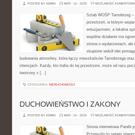
POSTED BY ADMIN
MAR - 14 - 2026
MOŻLIWOŚĆ KOMENTOWA
Sztab WOŚP Tarnobrzeg – G
przestrzeń, w którym wspar
entuzjazmem, a lokalna sp
wspólne działanie ma ogromn
strona o wydarzeniach, ale
skupione wokół idei pomaga
budowania atmosfery, która łączy mieszkańców Tarnobrzega oraz 
intencjach. Każdy, kto trafia do tej przestrzeni, może od razu pocz
tworzony z […]
CATEGORIES:
NIERUCHOMOŚCI
DUCHOWIEŃSTWO I ZAKONY
POSTED BY ADMIN
MAR - 14 - 2026
MOŻLIWOŚĆ KOMENTOWA
Strona internetowa Parafii 
Przemyślu to serwis stwor