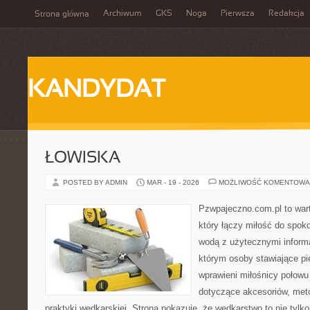
Archiwum
GKS
Noga
Pierwsza
Redakcja
Strona główna
KANDYDAT
ŁOWISKA
POSTED BY ADMIN
MAR - 19 - 2026
MOŻLIWOŚĆ KOMENTOWA
Pzwpajeczno.com.pl to war
który łączy miłość do spo
wodą z użytecznymi informa
którym osoby stawiające pi
wprawieni miłośnicy połow
dotyczące akcesoriów, meto
praktyki wędkarskiej. Strona pokazuje, że wędkarstwo to nie tylk