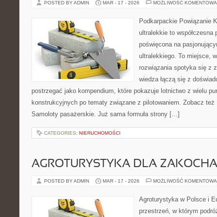
POSTED BY ADMIN
MAR - 17 - 2026
MOŻLIWOŚĆ KOMENTOWA
Podkarpackie Powiązanie K
ultralekkie to współczesna p
poświęcona na pasjonującym
ultralekkiego. To miejsce,
rozwiązania spotyka się z 
wiedza łączą się z doświa
postrzegać jako kompendium, które pokazuje lotnictwo z wielu pu
konstrukcyjnych po tematy związane z pilotowaniem. Zobacz też Pr
Samoloty pasażerskie. Już sama formuła strony […]
CATEGORIES:
NIERUCHOMOŚCI
AGROTURYSTYKA DLA ZAKOCH
POSTED BY ADMIN
MAR - 17 - 2026
MOŻLIWOŚĆ KOMENTOWA
Agroturystyka w Polsce i Eu
przestrzeń, w którym podróż