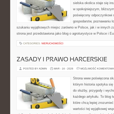
sielska okolica staje się in
w spokojniejszym, bliższym
poświęcony odpoczynkowi n
gospodarstw, poznawaniu lo
szukaniu wyjątkowych miejsc zarówno w Polsce, jak i w innych 
strona jest przedstawiona jako blog o agroturystyce w Polsce i Eu
CATEGORIES:
NIERUCHOMOŚCI
ZASADY I PRAWO HARCERSKIE
POSTED BY ADMIN
MAR - 16 - 2026
MOŻLIWOŚĆ KOMENTOWA
Strona www poświęcona ska
którym historia spotyka się
do służby, przygody i wych
każdego artykułu. To blog 
które chcą lepiej zrozumieć
wartości tej wyjątkowej wsp