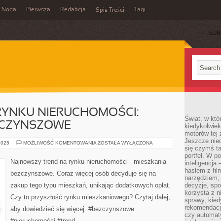
Noga
Pierwsza
Redakcja
Tagi
Spis Treści
SUB
RYNKU NIERUCHOMOŚCI:
Świat, w któ
ZCZYNSZOWE
kiedykolwiek
motorów tej 
Jeszcze nied
REWOLUCJA
2025
MOŻLIWOŚĆ KOMENTOWANIA
ZOSTAŁA WYŁĄCZONA
się czymś t
NA
RYNKU
portfel. W 
NIERUCHOMOŚCI:
Najnowszy trend na rynku nieruchomości - mieszkania
inteligencja
MIESZKANIA
BEZCZYNSZOWE
hasłem z fil
bezczynszowe. Coraz więcej osób decyduje się na
narzędziem,
zakup tego typu mieszkań, unikając dodatkowych opłat.
decyzje, spo
korzysta z n
Czy to przyszłość rynku mieszkaniowego? Czytaj dalej,
sprawy, kie
rekomendacj
aby dowiedzieć się więcej. #bezczynszowe
czy automat
#nieruchomości #trend