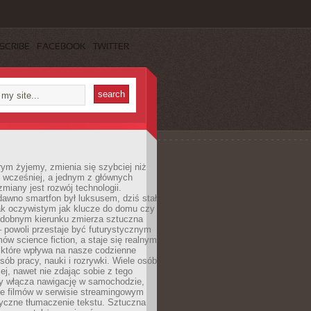
SCRIBE
FACEBOOK
TWITTER
rym żyjemy, zmienia się szybciej niż
 wcześniej, a jednym z głównych
zmiany jest rozwój technologii.
awno smartfon był luksusem, dziś stał
ak oczywistym jak klucze do domu czy
podobnym kierunku zmierza sztuczna
 – powoli przestaje być futurystycznym
mów science fiction, a staje się realnym
 które wpływa na nasze codzienne
sób pracy, nauki i rozrywki. Wiele osób
iej, nawet nie zdając sobie z tego
dy włącza nawigację w samochodzie,
e filmów w serwisie streamingowym
yczne tłumaczenie tekstu. Sztuczna