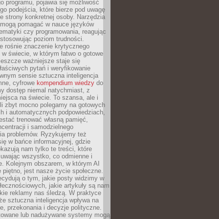
o programu, pojawia się możliwość
go podejścia, które bierze pod uwagę
e strony konkretnej osoby. Narzędzia
I mogą pomagać w nauce języków
ematyki czy programowania, reagując
ostosowując poziom trudności.
e rośnie znaczenie krytycznego
 w świecie, w którym łatwo o gotowe
jeszcze ważniejsze staje się
aściwych pytań i weryfikowanie
wnym sensie sztuczna inteligencja
mne, cyfrowe
kompendium wiedzy
do
y dostęp niemal natychmiast, z
ejsca na świecie. To szansa, ale i
śli zbyt mocno polegamy na gotowych
ch i automatycznych podpowiedziach,
stać trenować własną pamięć,
centracji i samodzielnego
ia problemów. Ryzykujemy też
ię w bańce informacyjnej, gdzie
kazują nam tylko te treści, które
suwając wszystko, co odmienne i
ce. Kolejnym obszarem, w którym AI
e piętno, jest nasze życie społeczne.
cydują o tym, jakie posty widzimy w
łecznościowych, jakie artykuły są nam
akie reklamy nas śledzą. W praktyce
że sztuczna inteligencja wpływa na
, przekonania i decyzje polityczne.
ktowane lub nadużywane systemy mogą