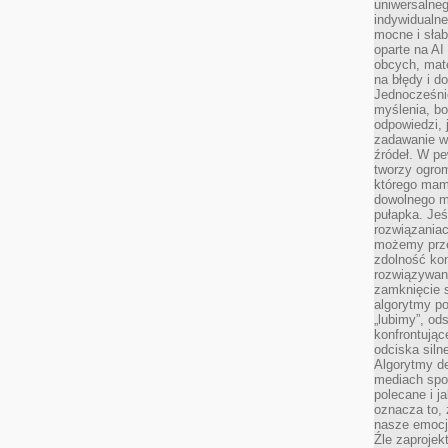
uniwersalneg
indywidualne
mocne i słab
oparte na A
obcych, mat
na błędy i d
Jednocześni
myślenia, bo
odpowiedzi, 
zadawanie wł
źródeł. W pe
tworzy ogro
którego mam
dowolnego mi
pułapka. Je
rozwiązania
możemy prze
zdolność kon
rozwiązywan
zamknięcie s
algorytmy po
„lubimy”, od
konfrontują
odciska siln
Algorytmy de
mediach spo
polecane i j
oznacza to, 
nasze emocje
Źle zaproje