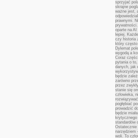
sprzyjać pol
skrajne pogl
ważne jest, 
odpowiedzial
prawnymi. N
prywatności.
oparte na AI
lepiej. Każde
czy historia
który często
Dylemat pol
wygodą a kon
Coraz częśc
pytania o to
danych, jak 
wykorzystywa
będzie zale
zarówno przez
przez zwykł
stanie się o
człowieka, n
rozwiązywać 
pogłębiać p
prowadzić do
będzie miała
krytycznego
standardów d
Ostatecznie 
narzędziem 
woli. To czło