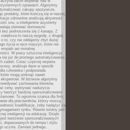
 zaczyna także wspierać nas w
 przyziemnych sprawach. Algorytmy
tymalizować zakupy spożywcze,
c produkty, które kończą się w naszej
ikacje zdrowotne analizują aktywność
akość snu, a inteligentne asystenty
walają sterować domowymi
i bez podnoszenia się z kanapy. Z
y zwiększa to naszą wygodę, z drugiej
a o to, czy nie oddajemy zbyt dużej
go życia w ręce maszyn, które nie
 empatii ani moralnej
ności. W pracy sztuczna inteligencja
a się już do prostego automatyzowania
h zadań. Coraz częściej wspiera
ocesy, analizuje dane w sposób
dla człowieka i podpowiada
, które mogą umknąć nawet
 ekspertowi. W biznesie algorytmy
zewidywać zachowania klientów,
ać ceny, wykrywać nadużycia
y tworzyć bardziej spersonalizowane
klamowe. To ogromna szansa dla firm,
wanie dla pracowników, którzy muszą
podnosić kwalifikacje, żeby nadążyć za
ymaganiami rynku. Równie istotny jest
nej inteligencji na edukację. Dzięki
 jest tworzenie spersonalizowanych
i, dopasowanych do tempa i stylu
go ucznia. Zamiast jednego,