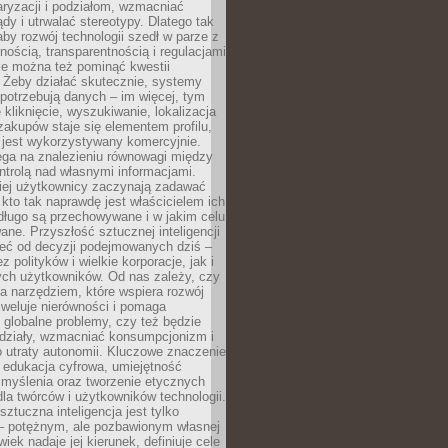
aryzacji i podziałom, wzmacniać
ądy i utrwalać stereotypy. Dlatego tak
aby rozwój technologii szedł w parze z
nością, transparentnością i regulacjami
ie można też pominąć kwestii
 Żeby działać skutecznie, systemy
 potrzebują danych – im więcej, tym
 kliknięcie, wyszukiwanie, lokalizacja
 zakupów staje się elementem profilu,
 jest wykorzystywany komercyjnie.
ega na znalezieniu równowagi między
trolą nad własnymi informacjami.
iej użytkownicy zaczynają zadawać
, kto tak naprawdę jest właścicielem ich
długo są przechowywane i w jakim celu
ne. Przyszłość sztucznej inteligencji
żeć od decyzji podejmowanych dziś –
 polityków i wielkie korporacje, jak i
ych użytkowników. Od nas zależy, czy
na narzędziem, które wspiera rozwój
iweluje nierówności i pomaga
globalne problemy, czy też będzie
odziały, wzmacniać konsumpcjonizm i
 utraty autonomii. Kluczowe znaczenie
 edukacja cyfrowa, umiejętność
 myślenia oraz tworzenie etycznych
la twórców i użytkowników technologii.
sztuczna inteligencja jest tylko
– potężnym, ale pozbawionym własnej
wiek nadaje jej kierunek, definiuje cele