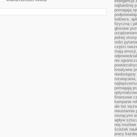
inteligencja
najbardziej
pomagają op
podpowiadają
lodówce, apl
fizyczną i j
głosowe poz
urządzeniam
jednej stron
rodzi pytani
części nasze
mają emocji,
odpowiedzial
nie ogranicz
powtarzalnyc
kreatywne pr
niedostępny 
rozwiązania
najlepszemu
pomagają pr
optymalizow
finansowe cz
kampanie re
ale też wyz
nieustannie 
rosnącymi w
wpływ sztucz
niej możliwe
ścieżek nauk
pracy każde