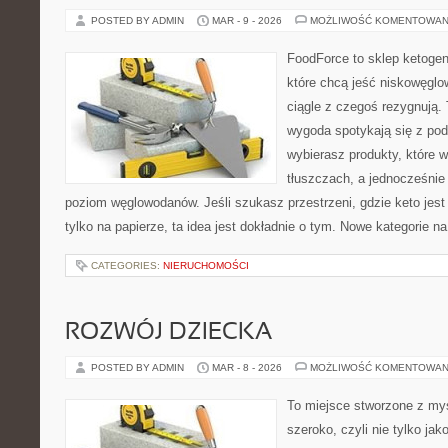
POSTED BY ADMIN
MAR - 9 - 2026
MOŻLIWOŚĆ KOMENTOWAN
FoodForce to sklep ketogen
które chcą jeść niskowęgl
ciągle z czegoś rezygnują.
wygoda spotykają się z po
wybierasz produkty, które w
tłuszczach, a jednocześnie
poziom węglowodanów. Jeśli szukasz przestrzeni, gdzie keto jest 
tylko na papierze, ta idea jest dokładnie o tym. Nowe kategorie na
CATEGORIES:
NIERUCHOMOŚCI
ROZWÓJ DZIECKA
POSTED BY ADMIN
MAR - 8 - 2026
MOŻLIWOŚĆ KOMENTOWAN
To miejsce stworzone z myś
szeroko, czyli nie tylko jak