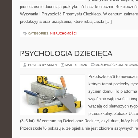
jednocześnie doceniają praktykę. Zobacz koniecznie Bezpieczeńst
Wyzwania i Przyszłość Przemysłu Ciężkiego. W centrum zaintereso
produkcyjna oraz urządzenia, które robią ciężki […]
CATEGORIES:
NIERUCHOMOŚCI
PSYCHOLOGIA DZIECIĘCA
POSTED BY ADMIN
MAR - 6 - 2026
MOŻLIWOŚĆ KOMENTOWAN
Przedszkole76 to nowoczesn
którym temat pociechy łącz
życiem domu. To platforma 
wyjaśniać wątpliwości i ins
wracają od pierwszych tygo
przedszkolny. Zobacz Uczeń
(3–6 lat). W centrum są Dzieci oraz Rodzice, czyli duet, który bud
Przedszkole76 pokazuje, że opieka nie jest zbiorem sztywnych re