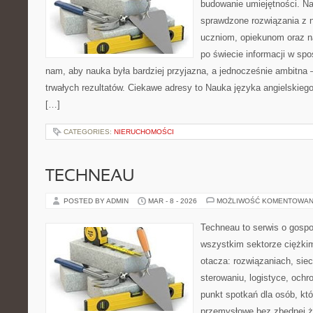
budowanie umiejętności. N
sprawdzone rozwiązania z 
uczniom, opiekunom oraz n
po świecie informacji w sp
nam, aby nauka była bardziej przyjazna, a jednocześnie ambitna –
trwałych rezultatów. Ciekawe adresy to Nauka języka angielskiego
[…]
CATEGORIES:
NIERUCHOMOŚCI
TECHNEAU
POSTED BY ADMIN
MAR - 8 - 2026
MOŻLIWOŚĆ KOMENTOWAN
Techneau to serwis o gospo
wszystkim sektorze ciężkim
otacza: rozwiązaniach, siec
sterowaniu, logistyce, ochr
punkt spotkań dla osób, kt
przemysłowe bez zbędnej ża