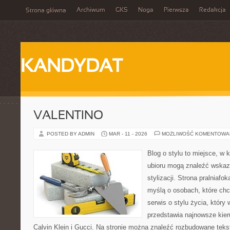
Archiwum
GKS
Noga
Pierwsza
Redakcja
Strona główna
KANDYDAT
VALENTINO
POSTED BY ADMIN
MAR - 11 - 2026
MOŻLIWOŚĆ KOMENTOWA
Blog o stylu to miejsce, w 
ubioru mogą znaleźć wskaz
stylizacji. Strona pralniafo
myślą o osobach, które chc
serwis o stylu życia, który
przedstawia najnowsze kie
Calvin Klein i Gucci. Na stronie można znaleźć rozbudowane tekst