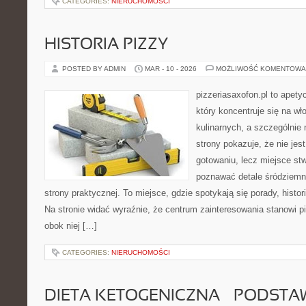
CATEGORIES:
NIERUCHOMOŚCI
HISTORIA PIZZY
POSTED BY ADMIN
MAR - 10 - 2026
MOŻLIWOŚĆ KOMENTOWA
pizzeriasaxofon.pl to apety
który koncentruje się na wł
kulinarnych, a szczególnie 
strony pokazuje, że nie jest
gotowaniu, lecz miejsce st
poznawać detale śródziemn
strony praktycznej. To miejsce, gdzie spotykają się porady, histor
Na stronie widać wyraźnie, że centrum zainteresowania stanowi pi
obok niej […]
CATEGORIES:
NIERUCHOMOŚCI
DIETA KETOGENICZNA – PODSTA