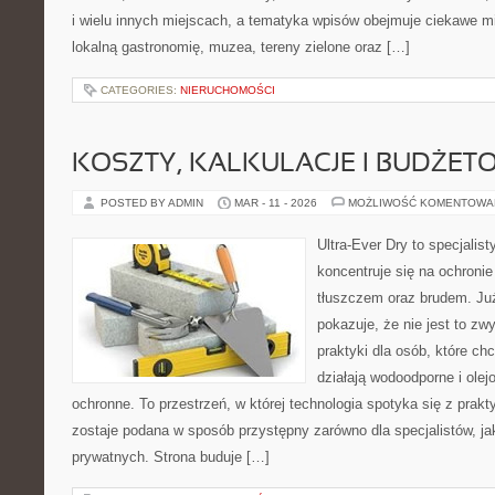
i wielu innych miejscach, a tematyka wpisów obejmuje ciekawe mie
lokalną gastronomię, muzea, tereny zielone oraz […]
CATEGORIES:
NIERUCHOMOŚCI
KOSZTY, KALKULACJE I BUDŻET
POSTED BY ADMIN
MAR - 11 - 2026
MOŻLIWOŚĆ KOMENTOWA
Ultra-Ever Dry to specjalist
koncentruje się na ochroni
tłuszczem oraz brudem. Ju
pokazuje, że nie jest to z
praktyki dla osób, które chc
działają wodoodporne i olej
ochronne. To przestrzeń, w której technologia spotyka się z prak
zostaje podana w sposób przystępny zarówno dla specjalistów, jak
prywatnych. Strona buduje […]