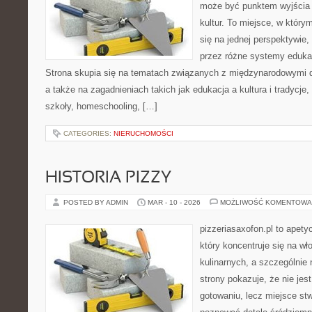
może być punktem wyjścia
kultur. To miejsce, w który
się na jednej perspektywie,
przez różne systemy edukac
Strona skupia się na tematach związanych z międzynarodowymi 
a także na zagadnieniach takich jak edukacja a kultura i tradycje
szkoły, homeschooling, […]
CATEGORIES:
NIERUCHOMOŚCI
HISTORIA PIZZY
POSTED BY ADMIN
MAR - 10 - 2026
MOŻLIWOŚĆ KOMENTOWA
pizzeriasaxofon.pl to apety
który koncentruje się na wł
kulinarnych, a szczególnie 
strony pokazuje, że nie jest
gotowaniu, lecz miejsce st