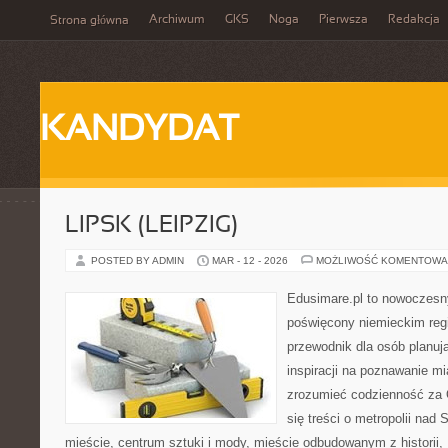
Archiwum
GKS
Noga
Pierwsza
Redakcja
Strona główna
KANDYDAT
LIPSK (LEIPZIG)
POSTED BY ADMIN
MAR - 12 - 2026
MOŻLIWOŚĆ KOMENTOWA
Edusimare.pl to nowoczesn
poświęcony niemieckim regi
przewodnik dla osób planu
inspiracji na poznawanie mi
zrozumieć codzienność za O
się treści o metropolii nad
mieście, centrum sztuki i mody, mieście odbudowanym z historii