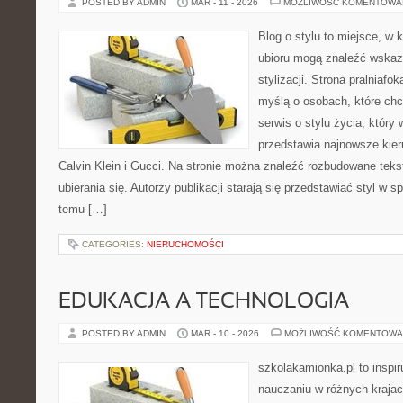
POSTED BY ADMIN
MAR - 11 - 2026
MOŻLIWOŚĆ KOMENTOWA
Blog o stylu to miejsce, w 
ubioru mogą znaleźć wskaz
stylizacji. Strona pralniafo
myślą o osobach, które chc
serwis o stylu życia, który
przedstawia najnowsze kie
Calvin Klein i Gucci. Na stronie można znaleźć rozbudowane tekst
ubierania się. Autorzy publikacji starają się przedstawiać styl w 
temu […]
CATEGORIES:
NIERUCHOMOŚCI
EDUKACJA A TECHNOLOGIA
POSTED BY ADMIN
MAR - 10 - 2026
MOŻLIWOŚĆ KOMENTOWA
szkolakamionka.pl to inspi
nauczaniu w różnych krajac