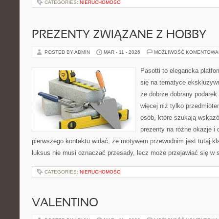
CATEGORIES:
NIERUCHOMOŚCI
PREZENTY ZWIĄZANE Z HOBBY
POSTED BY ADMIN
MAR - 11 - 2026
MOŻLIWOŚĆ KOMENTOWA
Pasotti to elegancka platfo
się na tematyce ekskluzyw
że dobrze dobrany podare
więcej niż tylko przedmiot
osób, które szukają wska
prezenty na różne okazje i 
pierwszego kontaktu widać, że motywem przewodnim jest tutaj kla
luksus nie musi oznaczać przesady, lecz może przejawiać się w s
CATEGORIES:
NIERUCHOMOŚCI
VALENTINO