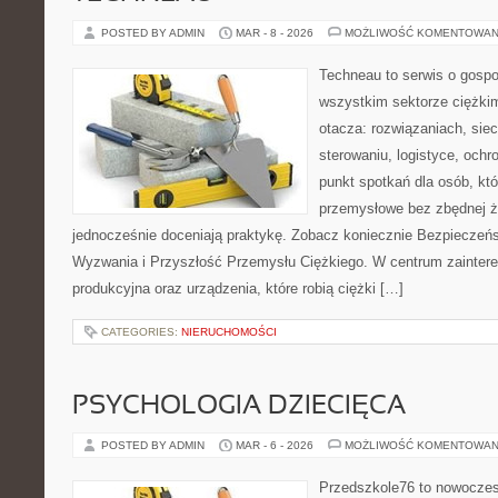
POSTED BY ADMIN
MAR - 8 - 2026
MOŻLIWOŚĆ KOMENTOWAN
Techneau to serwis o gospo
wszystkim sektorze ciężkim
otacza: rozwiązaniach, siec
sterowaniu, logistyce, ochr
punkt spotkań dla osób, kt
przemysłowe bez zbędnej ża
jednocześnie doceniają praktykę. Zobacz koniecznie Bezpieczeńst
Wyzwania i Przyszłość Przemysłu Ciężkiego. W centrum zaintereso
produkcyjna oraz urządzenia, które robią ciężki […]
CATEGORIES:
NIERUCHOMOŚCI
PSYCHOLOGIA DZIECIĘCA
POSTED BY ADMIN
MAR - 6 - 2026
MOŻLIWOŚĆ KOMENTOWAN
Przedszkole76 to nowoczesn