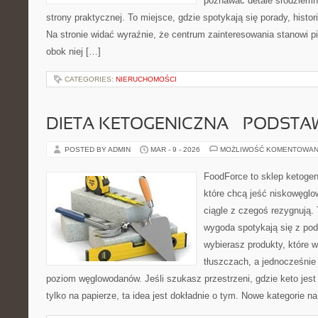
poznawać detale śródziemn
strony praktycznej. To miejsce, gdzie spotykają się porady, histor
Na stronie widać wyraźnie, że centrum zainteresowania stanowi pi
obok niej […]
CATEGORIES:
NIERUCHOMOŚCI
DIETA KETOGENICZNA – PODSTA
POSTED BY ADMIN
MAR - 9 - 2026
MOŻLIWOŚĆ KOMENTOWAN
FoodForce to sklep ketogen
które chcą jeść niskowęgl
ciągle z czegoś rezygnują.
wygoda spotykają się z po
wybierasz produkty, które w
tłuszczach, a jednocześnie
poziom węglowodanów. Jeśli szukasz przestrzeni, gdzie keto jest 
tylko na papierze, ta idea jest dokładnie o tym. Nowe kategorie na