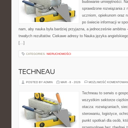
budowanie umiejętności. N
sprawdzone rozwiązania z 
uczniom, opiekunom oraz n
po świecie informacji w sp
nam, aby nauka była bardziej przyjazna, a jednocześnie ambitna –
trwałych rezultatów. Ciekawe adresy to Nauka języka angielskiego
[…]
CATEGORIES:
NIERUCHOMOŚCI
TECHNEAU
POSTED BY ADMIN
MAR - 8 - 2026
MOŻLIWOŚĆ KOMENTOWAN
Techneau to serwis o gospo
wszystkim sektorze ciężkim
otacza: rozwiązaniach, siec
sterowaniu, logistyce, ochr
punkt spotkań dla osób, kt
przemysłowe bez zbędnej ża