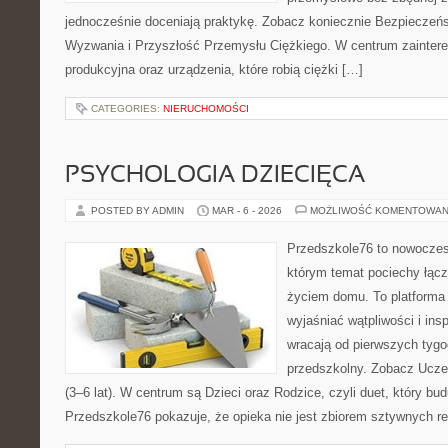
jednocześnie doceniają praktykę. Zobacz koniecznie Bezpieczeńst
Wyzwania i Przyszłość Przemysłu Ciężkiego. W centrum zaintereso
produkcyjna oraz urządzenia, które robią ciężki […]
CATEGORIES:
NIERUCHOMOŚCI
PSYCHOLOGIA DZIECIĘCA
POSTED BY ADMIN
MAR - 6 - 2026
MOŻLIWOŚĆ KOMENTOWAN
Przedszkole76 to nowoczesn
którym temat pociechy łącz
życiem domu. To platforma 
wyjaśniać wątpliwości i ins
wracają od pierwszych tygo
przedszkolny. Zobacz Uczeń
(3–6 lat). W centrum są Dzieci oraz Rodzice, czyli duet, który bud
Przedszkole76 pokazuje, że opieka nie jest zbiorem sztywnych re