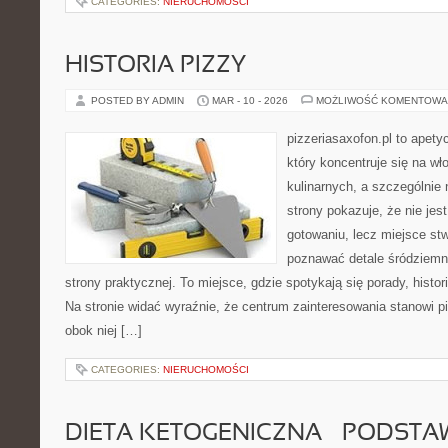
CATEGORIES:
NIERUCHOMOŚCI
HISTORIA PIZZY
POSTED BY ADMIN
MAR - 10 - 2026
MOŻLIWOŚĆ KOMENTOWA
pizzeriasaxofon.pl to apety
który koncentruje się na wł
kulinarnych, a szczególnie 
strony pokazuje, że nie jest
gotowaniu, lecz miejsce st
poznawać detale śródziemn
strony praktycznej. To miejsce, gdzie spotykają się porady, histor
Na stronie widać wyraźnie, że centrum zainteresowania stanowi pi
obok niej […]
CATEGORIES:
NIERUCHOMOŚCI
DIETA KETOGENICZNA – PODSTA