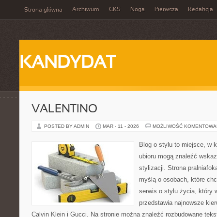
Archiwum
GKS
Noga
Pierwsza
Redakcja
Strona główna
KANDYDAT
VALENTINO
POSTED BY ADMIN
MAR - 11 - 2026
MOŻLIWOŚĆ KOMENTOWA
Blog o stylu to miejsce, w 
ubioru mogą znaleźć wskaz
stylizacji. Strona pralniafo
myślą o osobach, które chc
serwis o stylu życia, który
przedstawia najnowsze kie
Calvin Klein i Gucci. Na stronie można znaleźć rozbudowane tekst