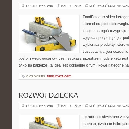
POSTED BY ADMIN
MAR - 9 - 2026
MOŻLIWOŚĆ KOMENTOWAN
FoodForce to sklep ketogen
które chcą jeść niskowęgl
ciągle z czegoś rezygnują.
wygoda spotykają się z po
wybierasz produkty, które w
tłuszczach, a jednocześnie
poziom węglowodanów. Jeśli szukasz przestrzeni, gdzie keto jest 
tylko na papierze, ta idea jest dokładnie o tym. Nowe kategorie na
CATEGORIES:
NIERUCHOMOŚCI
ROZWÓJ DZIECKA
POSTED BY ADMIN
MAR - 8 - 2026
MOŻLIWOŚĆ KOMENTOWAN
To miejsce stworzone z myś
szeroko, czyli nie tylko jak