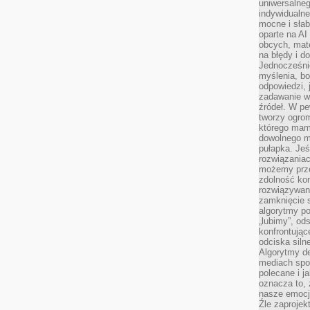
uniwersalneg
indywidualne
mocne i słab
oparte na A
obcych, mat
na błędy i d
Jednocześni
myślenia, bo
odpowiedzi, 
zadawanie wł
źródeł. W pe
tworzy ogro
którego mam
dowolnego mi
pułapka. Je
rozwiązania
możemy prze
zdolność kon
rozwiązywan
zamknięcie s
algorytmy po
„lubimy”, od
konfrontują
odciska siln
Algorytmy de
mediach spo
polecane i j
oznacza to, 
nasze emocje
Źle zaproje