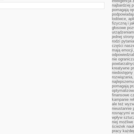
inteligencja
najbardziej
pomagają op
podpowiadają
lodówce, apl
fizyczną i j
głosowe poz
urządzeniam
jednej stron
rodzi pytani
części nasze
mają emocji,
odpowiedzial
nie ogranicz
powtarzalnyc
kreatywne pr
niedostępny 
rozwiązania
najlepszemu
pomagają pr
optymalizow
finansowe cz
kampanie re
ale też wyz
nieustannie 
rosnącymi w
wpływ sztucz
niej możliwe
ścieżek nauk
pracy każde