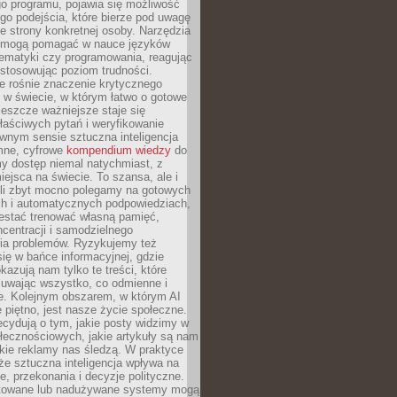
o programu, pojawia się możliwość
go podejścia, które bierze pod uwagę
e strony konkretnej osoby. Narzędzia
I mogą pomagać w nauce języków
ematyki czy programowania, reagując
ostosowując poziom trudności.
e rośnie znaczenie krytycznego
 w świecie, w którym łatwo o gotowe
jeszcze ważniejsze staje się
aściwych pytań i weryfikowanie
wnym sensie sztuczna inteligencja
mne, cyfrowe
kompendium wiedzy
do
y dostęp niemal natychmiast, z
ejsca na świecie. To szansa, ale i
śli zbyt mocno polegamy na gotowych
ch i automatycznych podpowiedziach,
stać trenować własną pamięć,
centracji i samodzielnego
ia problemów. Ryzykujemy też
ię w bańce informacyjnej, gdzie
kazują nam tylko te treści, które
suwając wszystko, co odmienne i
ce. Kolejnym obszarem, w którym AI
e piętno, jest nasze życie społeczne.
cydują o tym, jakie posty widzimy w
łecznościowych, jakie artykuły są nam
akie reklamy nas śledzą. W praktyce
że sztuczna inteligencja wpływa na
, przekonania i decyzje polityczne.
ktowane lub nadużywane systemy mogą