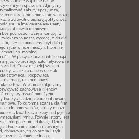
 zaczyna także wspierać nas w
 przyziemnych sprawach. Algorytmy
tymalizować zakupy spożywcze,
c produkty, które kończą się w naszej
ikacje zdrowotne analizują aktywność
akość snu, a inteligentne asystenty
walają sterować domowymi
i bez podnoszenia się z kanapy. Z
y zwiększa to naszą wygodę, z drugiej
a o to, czy nie oddajemy zbyt dużej
go życia w ręce maszyn, które nie
 empatii ani moralnej
ności. W pracy sztuczna inteligencja
a się już do prostego automatyzowania
h zadań. Coraz częściej wspiera
ocesy, analizuje dane w sposób
dla człowieka i podpowiada
, które mogą umknąć nawet
 ekspertowi. W biznesie algorytmy
zewidywać zachowania klientów,
ać ceny, wykrywać nadużycia
y tworzyć bardziej spersonalizowane
klamowe. To ogromna szansa dla firm,
wanie dla pracowników, którzy muszą
podnosić kwalifikacje, żeby nadążyć za
ymaganiami rynku. Równie istotny jest
nej inteligencji na edukację. Dzięki
 jest tworzenie spersonalizowanych
i, dopasowanych do tempa i stylu
go ucznia. Zamiast jednego,