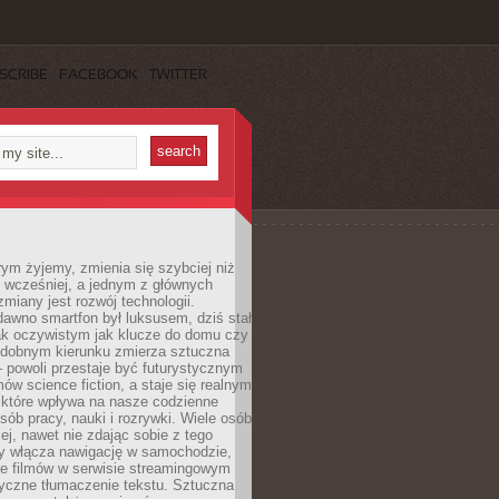
SCRIBE
FACEBOOK
TWITTER
rym żyjemy, zmienia się szybciej niż
 wcześniej, a jednym z głównych
zmiany jest rozwój technologii.
awno smartfon był luksusem, dziś stał
ak oczywistym jak klucze do domu czy
podobnym kierunku zmierza sztuczna
 – powoli przestaje być futurystycznym
mów science fiction, a staje się realnym
 które wpływa na nasze codzienne
sób pracy, nauki i rozrywki. Wiele osób
iej, nawet nie zdając sobie z tego
dy włącza nawigację w samochodzie,
e filmów w serwisie streamingowym
yczne tłumaczenie tekstu. Sztuczna