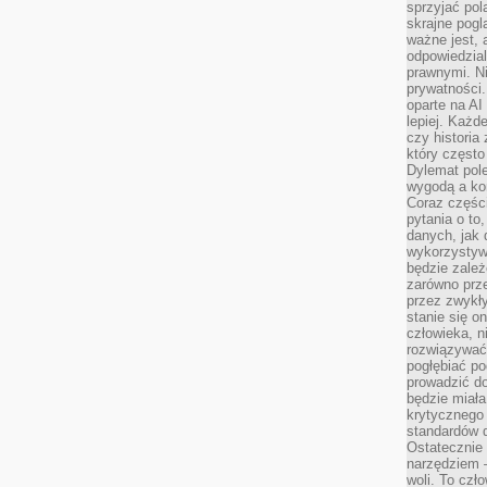
sprzyjać pol
skrajne pogl
ważne jest, 
odpowiedzial
prawnymi. N
prywatności.
oparte na AI
lepiej. Każde
czy historia
który często
Dylemat pol
wygodą a kon
Coraz częśc
pytania o to
danych, jak 
wykorzystywa
będzie zale
zarówno przez
przez zwykł
stanie się o
człowieka, n
rozwiązywać 
pogłębiać p
prowadzić do
będzie miała
krytycznego
standardów d
Ostatecznie 
narzędziem 
woli. To czło