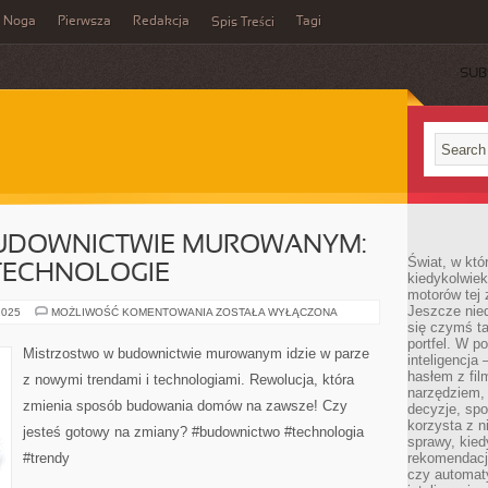
Noga
Pierwsza
Redakcja
Tagi
Spis Treści
SUB
UDOWNICTWIE MUROWANYM:
Świat, w któ
TECHNOLOGIE
kiedykolwiek
motorów tej 
Jeszcze nied
REWOLUCJA
2025
MOŻLIWOŚĆ KOMENTOWANIA
ZOSTAŁA WYŁĄCZONA
W
się czymś t
BUDOWNICTWIE
portfel. W 
MUROWANYM:
Mistrzostwo w budownictwie murowanym idzie w parze
inteligencja
NOWE
TRENDY
hasłem z fil
z nowymi trendami i technologiami. Rewolucja, która
I
narzędziem,
TECHNOLOGIE
zmienia sposób budowania domów na zawsze! Czy
decyzje, spo
korzysta z n
jesteś gotowy na zmiany? #budownictwo #technologia
sprawy, kie
#trendy
rekomendacj
czy automat