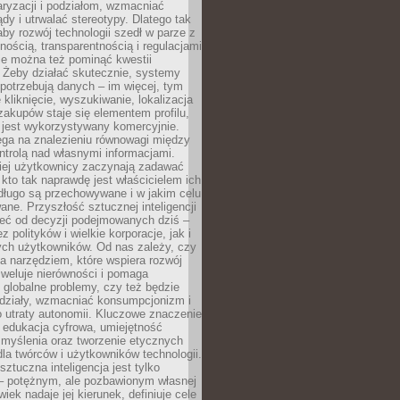
aryzacji i podziałom, wzmacniać
ądy i utrwalać stereotypy. Dlatego tak
aby rozwój technologii szedł w parze z
nością, transparentnością i regulacjami
ie można też pominąć kwestii
 Żeby działać skutecznie, systemy
 potrzebują danych – im więcej, tym
 kliknięcie, wyszukiwanie, lokalizacja
 zakupów staje się elementem profilu,
 jest wykorzystywany komercyjnie.
ega na znalezieniu równowagi między
trolą nad własnymi informacjami.
iej użytkownicy zaczynają zadawać
, kto tak naprawdę jest właścicielem ich
długo są przechowywane i w jakim celu
ne. Przyszłość sztucznej inteligencji
żeć od decyzji podejmowanych dziś –
 polityków i wielkie korporacje, jak i
ych użytkowników. Od nas zależy, czy
na narzędziem, które wspiera rozwój
iweluje nierówności i pomaga
globalne problemy, czy też będzie
odziały, wzmacniać konsumpcjonizm i
 utraty autonomii. Kluczowe znaczenie
 edukacja cyfrowa, umiejętność
 myślenia oraz tworzenie etycznych
la twórców i użytkowników technologii.
sztuczna inteligencja jest tylko
– potężnym, ale pozbawionym własnej
wiek nadaje jej kierunek, definiuje cele