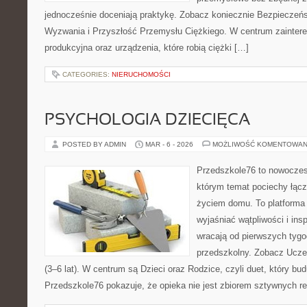
jednocześnie doceniają praktykę. Zobacz koniecznie Bezpieczeńst
Wyzwania i Przyszłość Przemysłu Ciężkiego. W centrum zaintereso
produkcyjna oraz urządzenia, które robią ciężki […]
CATEGORIES:
NIERUCHOMOŚCI
PSYCHOLOGIA DZIECIĘCA
POSTED BY ADMIN
MAR - 6 - 2026
MOŻLIWOŚĆ KOMENTOWAN
Przedszkole76 to nowoczesn
którym temat pociechy łącz
życiem domu. To platforma 
wyjaśniać wątpliwości i ins
wracają od pierwszych tygo
przedszkolny. Zobacz Uczeń
(3–6 lat). W centrum są Dzieci oraz Rodzice, czyli duet, który bud
Przedszkole76 pokazuje, że opieka nie jest zbiorem sztywnych re