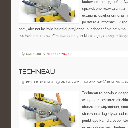
budowanie umiejętności. N
sprawdzone rozwiązania z 
uczniom, opiekunom oraz n
po świecie informacji w sp
nam, aby nauka była bardziej przyjazna, a jednocześnie ambitna –
trwałych rezultatów. Ciekawe adresy to Nauka języka angielskiego
[…]
CATEGORIES:
NIERUCHOMOŚCI
TECHNEAU
POSTED BY ADMIN
MAR - 8 - 2026
MOŻLIWOŚĆ KOMENTOWAN
Techneau to serwis o gospo
wszystkim sektorze ciężkim
otacza: rozwiązaniach, siec
sterowaniu, logistyce, ochr
punkt spotkań dla osób, kt
przemysłowe bez zbędnej ża