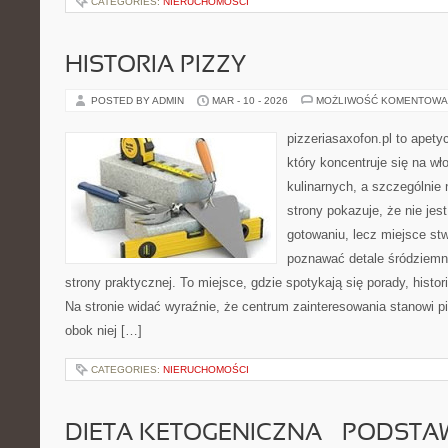
CATEGORIES:
NIERUCHOMOŚCI
HISTORIA PIZZY
POSTED BY ADMIN
MAR - 10 - 2026
MOŻLIWOŚĆ KOMENTOWA
pizzeriasaxofon.pl to apety
który koncentruje się na wł
kulinarnych, a szczególnie 
strony pokazuje, że nie jest
gotowaniu, lecz miejsce st
poznawać detale śródziemn
strony praktycznej. To miejsce, gdzie spotykają się porady, histor
Na stronie widać wyraźnie, że centrum zainteresowania stanowi pi
obok niej […]
CATEGORIES:
NIERUCHOMOŚCI
DIETA KETOGENICZNA – PODSTA