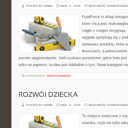
POSTED BY ADMIN
MAR - 9 - 2026
MOŻLIWOŚĆ KOMENTOWAN
FoodForce to sklep ketogen
które chcą jeść niskowęgl
ciągle z czegoś rezygnują.
wygoda spotykają się z po
wybierasz produkty, które w
tłuszczach, a jednocześnie
poziom węglowodanów. Jeśli szukasz przestrzeni, gdzie keto jest 
tylko na papierze, ta idea jest dokładnie o tym. Nowe kategorie na
CATEGORIES:
NIERUCHOMOŚCI
ROZWÓJ DZIECKA
POSTED BY ADMIN
MAR - 8 - 2026
MOŻLIWOŚĆ KOMENTOWAN
To miejsce stworzone z myś
szeroko, czyli nie tylko jak