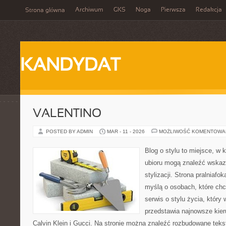
Archiwum
GKS
Noga
Pierwsza
Redakcja
Strona główna
KANDYDAT
VALENTINO
POSTED BY ADMIN
MAR - 11 - 2026
MOŻLIWOŚĆ KOMENTOWA
Blog o stylu to miejsce, w 
ubioru mogą znaleźć wskaz
stylizacji. Strona pralniafo
myślą o osobach, które chc
serwis o stylu życia, który
przedstawia najnowsze kie
Calvin Klein i Gucci. Na stronie można znaleźć rozbudowane tekst