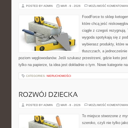
POSTED BY ADMIN
MAR - 9 - 2026
MOŻLIWOŚĆ KOMENTOWAN
FoodForce to sklep ketogen
które chcą jeść niskowęgl
ciągle z czegoś rezygnują.
wygoda spotykają się z po
wybierasz produkty, które w
tłuszczach, a jednocześnie
poziom węglowodanów. Jeśli szukasz przestrzeni, gdzie keto jest 
tylko na papierze, ta idea jest dokładnie o tym. Nowe kategorie na
CATEGORIES:
NIERUCHOMOŚCI
ROZWÓJ DZIECKA
POSTED BY ADMIN
MAR - 8 - 2026
MOŻLIWOŚĆ KOMENTOWAN
To miejsce stworzone z myś
szeroko, czyli nie tylko jak