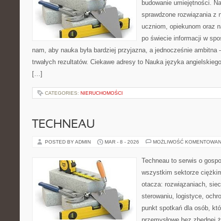
budowanie umiejętności. N
sprawdzone rozwiązania z 
uczniom, opiekunom oraz n
po świecie informacji w sp
nam, aby nauka była bardziej przyjazna, a jednocześnie ambitna –
trwałych rezultatów. Ciekawe adresy to Nauka języka angielskiego
[…]
CATEGORIES:
NIERUCHOMOŚCI
TECHNEAU
POSTED BY ADMIN
MAR - 8 - 2026
MOŻLIWOŚĆ KOMENTOWAN
Techneau to serwis o gospo
wszystkim sektorze ciężkim
otacza: rozwiązaniach, siec
sterowaniu, logistyce, ochr
punkt spotkań dla osób, kt
przemysłowe bez zbędnej ża