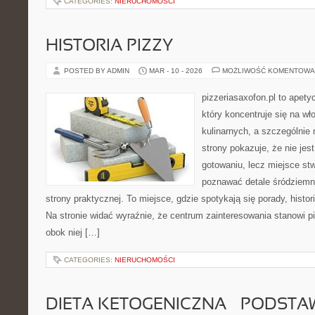
CATEGORIES:
NIERUCHOMOŚCI
HISTORIA PIZZY
POSTED BY ADMIN
MAR - 10 - 2026
MOŻLIWOŚĆ KOMENTOWA
pizzeriasaxofon.pl to apety
który koncentruje się na wł
kulinarnych, a szczególnie 
strony pokazuje, że nie jest
gotowaniu, lecz miejsce st
poznawać detale śródziemn
strony praktycznej. To miejsce, gdzie spotykają się porady, histor
Na stronie widać wyraźnie, że centrum zainteresowania stanowi pi
obok niej […]
CATEGORIES:
NIERUCHOMOŚCI
DIETA KETOGENICZNA – PODSTA