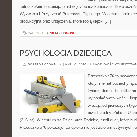
jednocześnie doceniają praktykę. Zobacz koniecznie Bezpieczeńst
Wyzwania i Przyszłość Przemysłu Ciężkiego. W centrum zaintereso
produkcyjna oraz urządzenia, które robią ciężki […]
CATEGORIES:
NIERUCHOMOŚCI
PSYCHOLOGIA DZIECIĘCA
POSTED BY ADMIN
MAR - 6 - 2026
MOŻLIWOŚĆ KOMENTOWAN
Przedszkole76 to nowoczesn
którym temat pociechy łącz
życiem domu. To platforma 
wyjaśniać wątpliwości i ins
wracają od pierwszych tygo
przedszkolny. Zobacz Uczeń
(3–6 lat). W centrum są Dzieci oraz Rodzice, czyli duet, który bud
Przedszkole76 pokazuje, że opieka nie jest zbiorem sztywnych re