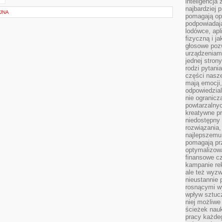
inteligencja
najbardziej
JNA
pomagają op
podpowiadają
lodówce, apl
fizyczną i j
głosowe poz
urządzeniam
jednej stron
rodzi pytani
części nasze
mają emocji,
odpowiedzial
nie ogranicz
powtarzalnyc
kreatywne pr
niedostępny 
rozwiązania
najlepszemu
pomagają pr
optymalizow
finansowe cz
kampanie re
ale też wyz
nieustannie 
rosnącymi w
wpływ sztucz
niej możliwe
ścieżek nauk
pracy każde