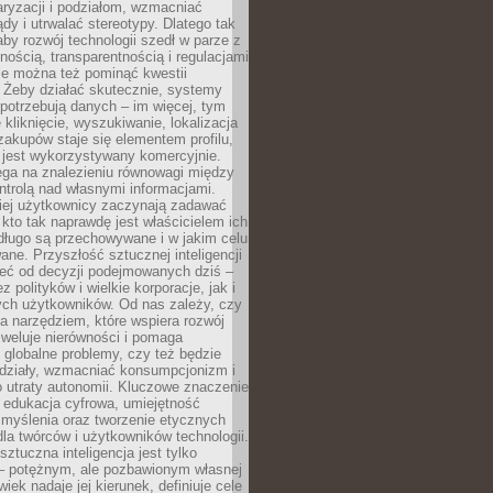
aryzacji i podziałom, wzmacniać
ądy i utrwalać stereotypy. Dlatego tak
aby rozwój technologii szedł w parze z
nością, transparentnością i regulacjami
ie można też pominąć kwestii
 Żeby działać skutecznie, systemy
 potrzebują danych – im więcej, tym
 kliknięcie, wyszukiwanie, lokalizacja
 zakupów staje się elementem profilu,
 jest wykorzystywany komercyjnie.
ega na znalezieniu równowagi między
trolą nad własnymi informacjami.
iej użytkownicy zaczynają zadawać
, kto tak naprawdę jest właścicielem ich
długo są przechowywane i w jakim celu
ne. Przyszłość sztucznej inteligencji
żeć od decyzji podejmowanych dziś –
 polityków i wielkie korporacje, jak i
ych użytkowników. Od nas zależy, czy
na narzędziem, które wspiera rozwój
iweluje nierówności i pomaga
globalne problemy, czy też będzie
odziały, wzmacniać konsumpcjonizm i
 utraty autonomii. Kluczowe znaczenie
 edukacja cyfrowa, umiejętność
 myślenia oraz tworzenie etycznych
la twórców i użytkowników technologii.
sztuczna inteligencja jest tylko
– potężnym, ale pozbawionym własnej
wiek nadaje jej kierunek, definiuje cele