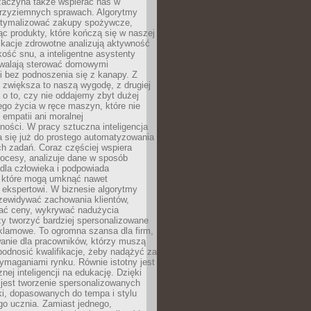
 zaczyna także wspierać nas w
 przyziemnych sprawach. Algorytmy
tymalizować zakupy spożywcze,
c produkty, które kończą się w naszej
ikacje zdrowotne analizują aktywność
akość snu, a inteligentne asystenty
walają sterować domowymi
i bez podnoszenia się z kanapy. Z
y zwiększa to naszą wygodę, z drugiej
a o to, czy nie oddajemy zbyt dużej
go życia w ręce maszyn, które nie
 empatii ani moralnej
ności. W pracy sztuczna inteligencja
a się już do prostego automatyzowania
h zadań. Coraz częściej wspiera
ocesy, analizuje dane w sposób
dla człowieka i podpowiada
, które mogą umknąć nawet
 ekspertowi. W biznesie algorytmy
zewidywać zachowania klientów,
ać ceny, wykrywać nadużycia
y tworzyć bardziej spersonalizowane
klamowe. To ogromna szansa dla firm,
wanie dla pracowników, którzy muszą
podnosić kwalifikacje, żeby nadążyć za
ymaganiami rynku. Równie istotny jest
nej inteligencji na edukację. Dzięki
 jest tworzenie spersonalizowanych
i, dopasowanych do tempa i stylu
go ucznia. Zamiast jednego,