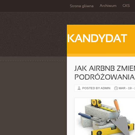
Archiwum
GKS
Strona główna
KANDYDAT
JAK AIRBNB ZMI
PODRÓŻOWANIA
POSTED BY ADMIN
MAR - 19 -