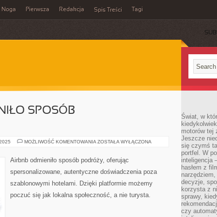
Noga
Pierwsza
Redakcja
Tagi
Spis Treści
SUB
ENIŁO SPOSÓB
Świat, w któ
kiedykolwiek
motorów tej 
Jeszcze nied
JAK
 2025
MOŻLIWOŚĆ KOMENTOWANIA
ZOSTAŁA WYŁĄCZONA
się czymś t
AIRBNB
ZMIENIŁO
portfel. W 
SPOSÓB
Airbnb odmieniło sposób podróży, oferując
inteligencja
PODRÓŻOWANIA
hasłem z fil
spersonalizowane, autentyczne doświadczenia poza
narzędziem,
decyzje, spo
szablonowymi hotelami. Dzięki platformie możemy
korzysta z n
poczuć się jak lokalna społeczność, a nie turysta.
sprawy, kie
rekomendacj
czy automat