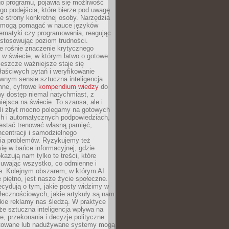
o programu, pojawia się możliwość
go podejścia, które bierze pod uwagę
e strony konkretnej osoby. Narzędzia
I mogą pomagać w nauce języków
ematyki czy programowania, reagując
ostosowując poziom trudności.
e rośnie znaczenie krytycznego
 w świecie, w którym łatwo o gotowe
jeszcze ważniejsze staje się
aściwych pytań i weryfikowanie
wnym sensie sztuczna inteligencja
mne, cyfrowe
kompendium wiedzy
do
y dostęp niemal natychmiast, z
ejsca na świecie. To szansa, ale i
śli zbyt mocno polegamy na gotowych
ch i automatycznych podpowiedziach,
stać trenować własną pamięć,
centracji i samodzielnego
ia problemów. Ryzykujemy też
ię w bańce informacyjnej, gdzie
kazują nam tylko te treści, które
suwając wszystko, co odmienne i
ce. Kolejnym obszarem, w którym AI
e piętno, jest nasze życie społeczne.
cydują o tym, jakie posty widzimy w
łecznościowych, jakie artykuły są nam
akie reklamy nas śledzą. W praktyce
że sztuczna inteligencja wpływa na
, przekonania i decyzje polityczne.
ktowane lub nadużywane systemy mogą