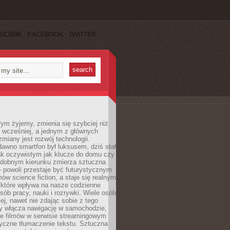
SCRIBE
FACEBOOK
TWITTER
rym żyjemy, zmienia się szybciej niż
 wcześniej, a jednym z głównych
zmiany jest rozwój technologii.
awno smartfon był luksusem, dziś stał
ak oczywistym jak klucze do domu czy
podobnym kierunku zmierza sztuczna
 – powoli przestaje być futurystycznym
mów science fiction, a staje się realnym
 które wpływa na nasze codzienne
sób pracy, nauki i rozrywki. Wiele osób
iej, nawet nie zdając sobie z tego
dy włącza nawigację w samochodzie,
e filmów w serwisie streamingowym
yczne tłumaczenie tekstu. Sztuczna