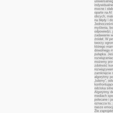
uniwersalneg
indywidualne
mocne i słab
oparte na A
obcych, mat
na błędy i d
Jednocześni
myślenia, bo
odpowiedzi, 
zadawanie wł
źródeł. W pe
tworzy ogro
którego mam
dowolnego mi
pułapka. Je
rozwiązania
możemy prze
zdolność kon
rozwiązywan
zamknięcie s
algorytmy po
„lubimy”, od
konfrontują
odciska siln
Algorytmy de
mediach spo
polecane i j
oznacza to, 
nasze emocje
Źle zaproje