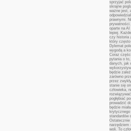
sprzyjać pol
skrajne pogl
ważne jest, 
odpowiedzial
prawnymi. N
prywatności.
oparte na AI
lepiej. Każde
czy historia
który często
Dylemat pol
wygodą a kon
Coraz częśc
pytania o to
danych, jak 
wykorzystywa
będzie zale
zarówno przez
przez zwykł
stanie się o
człowieka, n
rozwiązywać 
pogłębiać p
prowadzić do
będzie miała
krytycznego
standardów d
Ostatecznie 
narzędziem 
woli. To czło