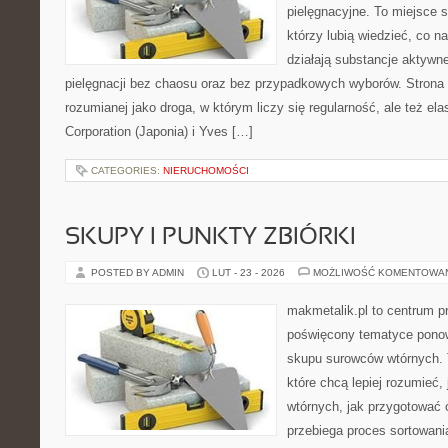
pielęgnacyjne. To miejsce 
którzy lubią wiedzieć, co na
działają substancje aktywn
pielęgnacji bez chaosu oraz bez przypadkowych wyborów. Strona s
rozumianej jako droga, w którym liczy się regularność, ale też e
Corporation (Japonia) i Yves […]
CATEGORIES:
NIERUCHOMOŚCI
SKUPY I PUNKTY ZBIÓRKI
POSTED BY ADMIN
LUT - 23 - 2026
MOŻLIWOŚĆ KOMENTOWA
makmetalik.pl to centrum 
poświęcony tematyce pono
skupu surowców wtórnych. T
które chcą lepiej rozumieć,
wtórnych, jak przygotować 
przebiega proces sortowani