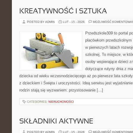
KREATYWNOŚĆ I SZTUKA
POSTED BY ADMIN
LUT - 15 - 2026
MOŻLIWOŚĆ KOMENTOWA
Przedszkole309 to portal p
placówkom przedszkolnym o
w pierwszych latach rozwoj
szkolnej. To miejsce, w kt
osoby wspierające dzieci z
dotyczące rutyny dnia z m
dziecka od wieku wczesnodziecięcego aż po pierwsze lata szkoł
z dzieckiem i Święta i uroczystości. Ideą serwisu jest wyjaśnianie
rodzin stają się wyzwaniem: przystosowanie […]
CATEGORIES:
NIERUCHOMOŚCI
SKŁADNIKI AKTYWNE
POSTED BY ADMIN
LUT - 15 - 2026
MOŻLIWOŚĆ KOMENTOWA