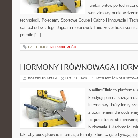
fundamentów po techniczne
warsztatowy punkt widzenia
technologii. Polecamy Sportowe Coupe i Cabrio i Innowacje i Tec
samochodów z logo Jaguara i terenówek Land Rover liczą się niu
potrafią […]
CATEGORIES:
NIERUCHOMOŚCI
HORMONY I RÓWNOWAGA HOR
POSTED BY ADMIN
LUT - 18 - 2026
MOŻLIWOŚĆ KOMENTOWA
MediluxClinic to platforma 
kondycji pań na każdym eta
internetowy, który łączy rz
zrozumieniem dla codzienn
tej przestrzeni stoi prewen
budowanie świadomości zdr
tak, aby porządkować informacje tematy, które często bywają nie