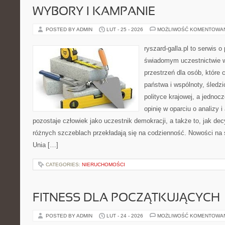
WYBORY I KAMPANIE
POSTED BY ADMIN
LUT - 25 - 2026
MOŻLIWOŚĆ KOMENTOWA
ryszard-galla.pl to serwis o 
świadomym uczestnictwie w
przestrzeń dla osób, któr
państwa i wspólnoty, śledz
polityce krajowej, a jedno
opinię w oparciu o analizy 
pozostaje człowiek jako uczestnik demokracji, a także to, jak d
różnych szczeblach przekładają się na codzienność. Nowości na 
Unia […]
CATEGORIES:
NIERUCHOMOŚCI
FITNESS DLA POCZĄTKUJĄCYCH
POSTED BY ADMIN
LUT - 24 - 2026
MOŻLIWOŚĆ KOMENTOWA