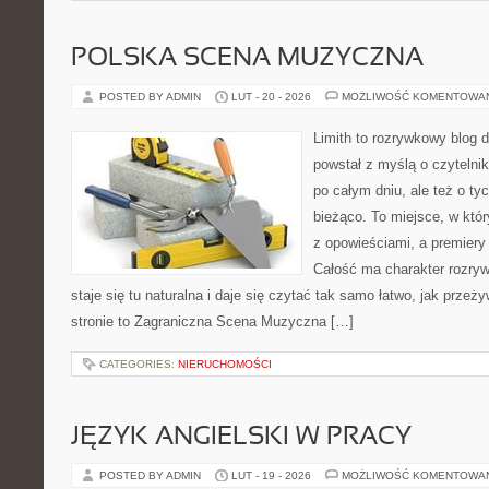
POLSKA SCENA MUZYCZNA
POSTED BY ADMIN
LUT - 20 - 2026
MOŻLIWOŚĆ KOMENTOWA
Limith to rozrywkowy blog 
powstał z myślą o czytelni
po całym dniu, ale też o ty
bieżąco. To miejsce, w któ
z opowieściami, a premiery 
Całość ma charakter rozry
staje się tu naturalna i daje się czytać tak samo łatwo, jak przeż
stronie to Zagraniczna Scena Muzyczna […]
CATEGORIES:
NIERUCHOMOŚCI
JĘZYK ANGIELSKI W PRACY
POSTED BY ADMIN
LUT - 19 - 2026
MOŻLIWOŚĆ KOMENTOWA