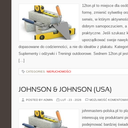
12ton.pl to miejsce dla osó
formę, zmienić sylwetkę ora
serwis, w którym aktywność
dobrym samopoczuciem, a p
praktyczne. Jeśli szukasz 
uporządkować swoje nawyki, 
dopasowane do codzienności, a nie do ideałów z plakatu. Kategor
Suplementy i odżywki i Treningi outdoorowe. Sednem 12ton.pl jes
[…]
CATEGORIES:
NIERUCHOMOŚCI
JOHNSON & JOHNSON (USA)
POSTED BY ADMIN
LUT - 23 - 2026
MOŻLIWOŚĆ KOMENTOWA
johnmasters-polska.pl to pl
interesują się produktami p
podejmować bardziej świa