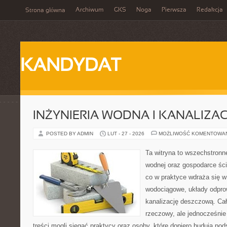
Archiwum
GKS
Noga
Pierwsza
Redakcja
Strona główna
KANDYDAT
INŻYNIERIA WODNA I KANALIZA
POSTED BY ADMIN
LUT - 27 - 2026
MOŻLIWOŚĆ KOMENTOWA
Ta witryna to wszechstronne
wodnej oraz gospodarce ści
co w praktyce wdraża się w
wodociągowe, układy odpro
kanalizację deszczową. Cał
rzeczowy, ale jednocześnie
treści mogli sięgać praktycy oraz osoby, które dopiero budują pod