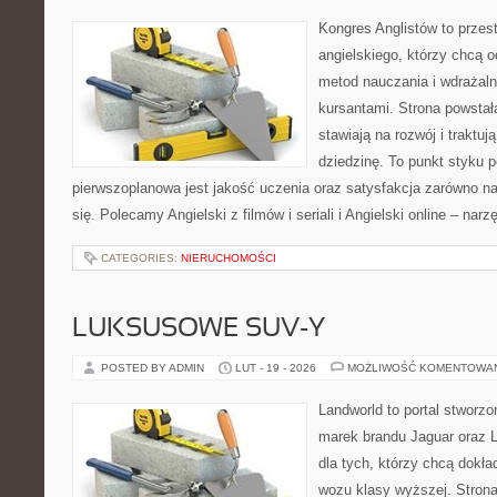
Kongres Anglistów to przest
angielskiego, którzy chcą
metod nauczania i wdrażaln
kursantami. Strona powstał
stawiają na rozwój i traktu
dziedzinę. To punkt styku p
pierwszoplanowa jest jakość uczenia oraz satysfakcja zarówno na
się. Polecamy Angielski z filmów i seriali i Angielski online – narz
CATEGORIES:
NIERUCHOMOŚCI
LUKSUSOWE SUV-Y
POSTED BY ADMIN
LUT - 19 - 2026
MOŻLIWOŚĆ KOMENTOWA
Landworld to portal stworz
marek brandu Jaguar oraz L
dla tych, którzy chcą dokła
wozu klasy wyższej. Strona