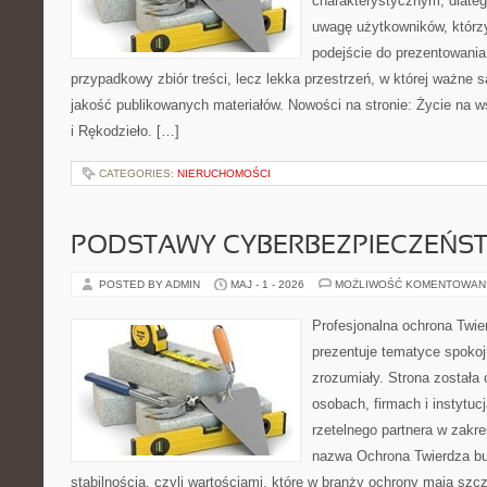
charakterystycznym, dlate
uwagę użytkowników, którzy
podejście do prezentowania 
przypadkowy zbiór treści, lecz lekka przestrzeń, w której ważne s
jakość publikowanych materiałów. Nowości na stronie: Życie na ws
i Rękodzieło. […]
CATEGORIES:
NIERUCHOMOŚCI
PODSTAWY CYBERBEZPIECZEŃS
POSTED BY ADMIN
MAJ - 1 - 2026
MOŻLIWOŚĆ KOMENTOWAN
Profesjonalna ochrona Twier
prezentuje tematyce spokoj
zrozumiały. Strona została
osobach, firmach i instytuc
rzetelnego partnera w zakr
nazwa Ochrona Twierdza bu
stabilnością, czyli wartościami, które w branży ochrony mają sz