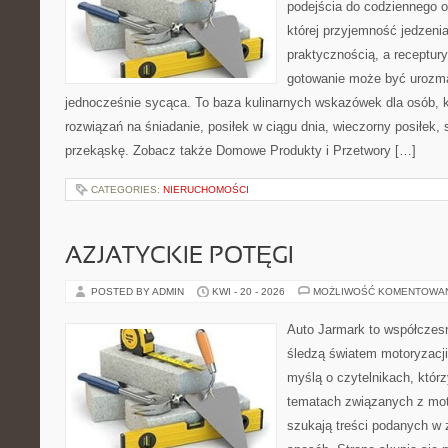
podejścia do codziennego o
której przyjemność jedzenia
praktycznością, a receptury
gotowanie może być urozma
jednocześnie sycąca. To baza kulinarnych wskazówek dla osób, k
rozwiązań na śniadanie, posiłek w ciągu dnia, wieczorny posiłek,
przekąskę. Zobacz także Domowe Produkty i Przetwory […]
CATEGORIES:
NIERUCHOMOŚCI
AZJATYCKIE POTĘGI
POSTED BY ADMIN
KWI - 20 - 2026
MOŻLIWOŚĆ KOMENTOWA
Auto Jarmark to współczesn
śledzą światem motoryzacji
myślą o czytelnikach, któr
tematach związanych z mot
szukają treści podanych w 