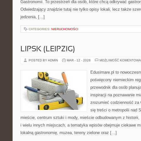
Gastronomii. To przestrzeń dla osób, które chcą odkrywać gastr
Odwiedzający znajdzie tutaj nie tylko opisy lokali, lecz także szer
jedzenia, […]
CATEGORIES:
NIERUCHOMOŚCI
LIPSK (LEIPZIG)
POSTED BY ADMIN
MAR - 12 - 2026
MOŻLIWOŚĆ KOMENTOWA
Edusimare.pl to nowoczesn
poświęcony niemieckim regi
przewodnik dla osób planu
inspiracji na poznawanie mi
zrozumieć codzienność za O
się treści o metropolii nad
mieście, centrum sztuki i mody, mieście odbudowanym z historii
i wielu innych miejscach, a tematyka wpisów obejmuje ciekawe mie
lokalną gastronomię, muzea, tereny zielone oraz […]