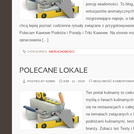
porcję wiadomości. To blog,
entuzjastów aromatycznych
rozgrzewające napoje, a tak
chcą lepiej poznać codzienne rytuały związane z przygotowywani
Polecam Kawowe Podróże i Porady i Triki Kawowe. Na stronie m
opracowania […]
CATEGORIES:
NIERUCHOMOŚCI
POLECANE LOKALE
POSTED BY ADMIN
KWI - 11 - 2026
MOŻLIWOŚĆ KOMENTOWA
Ten portal kulinarny to cie
myślą o fanach kulinarnych 
się na restauracjach z całe
na tematach związanych z l
podróżami kulinarnymi, tes
branży. Zobacz też Testy i 