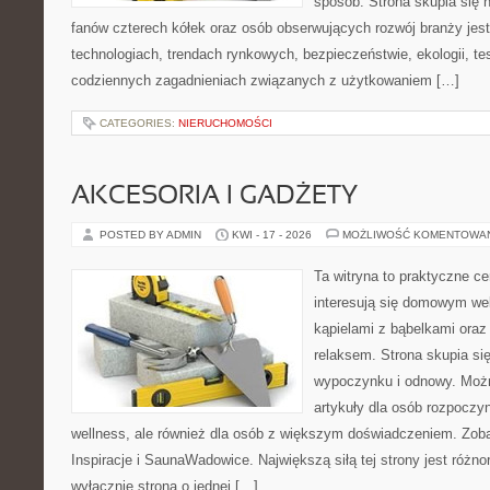
sposób. Strona skupia się 
fanów czterech kółek oraz osób obserwujących rozwój branży je
technologiach, trendach rynkowych, bezpieczeństwie, ekologii, t
codziennych zagadnieniach związanych z użytkowaniem […]
CATEGORIES:
NIERUCHOMOŚCI
AKCESORIA I GADŻETY
POSTED BY ADMIN
KWI - 17 - 2026
MOŻLIWOŚĆ KOMENTOWA
Ta witryna to praktyczne ce
interesują się domowym we
kąpielami z bąbelkami ora
relaksem. Strona skupia s
wypoczynku i odnowy. Możn
artykuły dla osób rozpoczy
wellness, ale również dla osób z większym doświadczeniem. Zoba
Inspiracje i SaunaWadowice. Największą siłą tej strony jest różno
wyłącznie strona o jednej […]