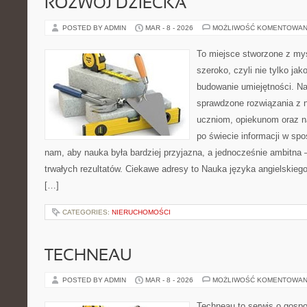
ROZWÓJ DZIECKA
POSTED BY ADMIN
MAR - 8 - 2026
MOŻLIWOŚĆ KOMENTOWAN
To miejsce stworzone z myś
szeroko, czyli nie tylko jak
budowanie umiejętności. N
sprawdzone rozwiązania z 
uczniom, opiekunom oraz n
po świecie informacji w sp
nam, aby nauka była bardziej przyjazna, a jednocześnie ambitna –
trwałych rezultatów. Ciekawe adresy to Nauka języka angielskiego
[…]
CATEGORIES:
NIERUCHOMOŚCI
TECHNEAU
POSTED BY ADMIN
MAR - 8 - 2026
MOŻLIWOŚĆ KOMENTOWAN
Techneau to serwis o gospo