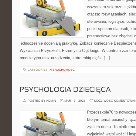
wszystkim sektorze ciężkim
otacza: rozwiązaniach, siec
sterowaniu, logistyce, ochr
punkt spotkań dla osób, kt
przemysłowe bez zbędnej ża
jednocześnie doceniają praktykę. Zobacz koniecznie Bezpieczeńst
Wyzwania i Przyszłość Przemysłu Ciężkiego. W centrum zaintereso
produkcyjna oraz urządzenia, które robią ciężki […]
CATEGORIES:
NIERUCHOMOŚCI
PSYCHOLOGIA DZIECIĘCA
POSTED BY ADMIN
MAR - 6 - 2026
MOŻLIWOŚĆ KOMENTOWAN
Przedszkole76 to nowoczesn
którym temat pociechy łącz
życiem domu. To platforma 
wyjaśniać wątpliwości i ins