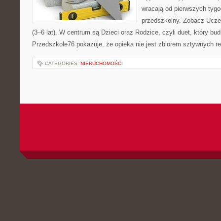
wracają od pierwszych tygo
przedszkolny. Zobacz Uczeń
(3–6 lat). W centrum są Dzieci oraz Rodzice, czyli duet, który bud
Przedszkole76 pokazuje, że opieka nie jest zbiorem sztywnych re
CATEGORIES:
NIERUCHOMOŚCI