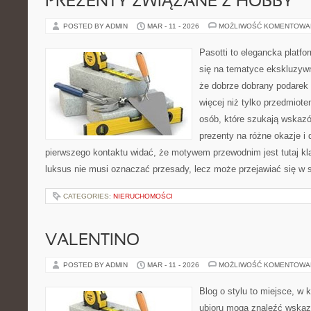
PREZENTY ZWIĄZANE Z HOBBY
POSTED BY ADMIN
MAR - 11 - 2026
MOŻLIWOŚĆ KOMENTOWA
Pasotti to elegancka platfo
się na tematyce ekskluzyw
że dobrze dobrany podare
więcej niż tylko przedmiot
osób, które szukają wska
prezenty na różne okazje i 
pierwszego kontaktu widać, że motywem przewodnim jest tutaj kla
luksus nie musi oznaczać przesady, lecz może przejawiać się w s
CATEGORIES:
NIERUCHOMOŚCI
VALENTINO
POSTED BY ADMIN
MAR - 11 - 2026
MOŻLIWOŚĆ KOMENTOWA
Blog o stylu to miejsce, w 
ubioru mogą znaleźć wskaz