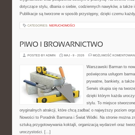
dotyczące stylu, dbania o siebie, codziennych nawyków, a także in
Publikacje są tworzone w sposób przystępny, dzięki czemu każd
CATEGORIES:
NIERUCHOMOŚCI
PIWO I BROWARNICTWO
POSTED BY ADMIN
MAJ - 9 - 2026
MOŻLIWOŚĆ KOMENTOWAN
Warszawski Barman to nowo
poświęcona usługom barma
prywatne, bankiety, a także
Serwis skupia się na tworz
dzięki którym każda urocz
stylu. To miejsce stworzon
oryginalnych atrakcji, które chcą zadbać o najwyższy poziom or
Nowości to Poradnik Barmana i Świat Wódki. Na stronie można zn
sztuką przygotowywania koktajli, organizacją wydarzeń oraz two
uroczystości. […]