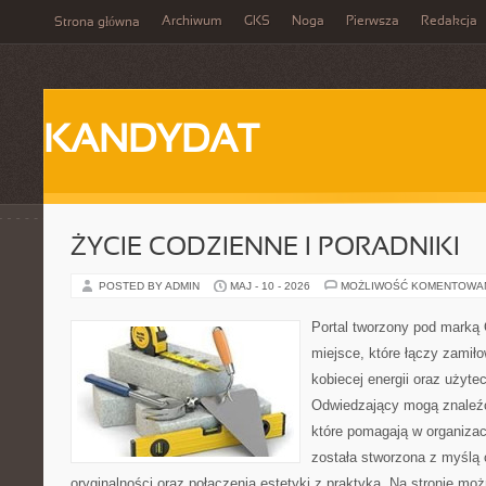
Archiwum
GKS
Noga
Pierwsza
Redakcja
Strona główna
KANDYDAT
ŻYCIE CODZIENNE I PORADNIKI
POSTED BY ADMIN
MAJ - 10 - 2026
MOŻLIWOŚĆ KOMENTOWA
Portal tworzony pod marką
miejsce, które łączy zamił
kobiecej energii oraz użyte
Odwiedzający mogą znaleźć 
które pomagają w organizacj
została stworzona z myślą 
oryginalności oraz połączenia estetyki z praktyką. Na stronie mo