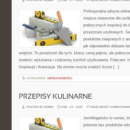
POSTED BY ADMIN
KWI - 27 - 2026
MOŻLIWOŚĆ KOMENTOWA
Profesjonalna witryna onlin
miejsce stworzone dla osób
praktycznych inspiracji do 
przestrzeni użytkowych. Se
produktów związanych z ara
jak odpowiednio dobrane la
wnętrze. To przestrzeń dla tych, którzy cenią piękno, ale jednoc
trwałość wykonania i codzienny komfort użytkowania. Polecam: Ins
Inspiracje i Aranżacje. Na stronie można znaleźć liczne […]
CATEGORIES:
NIERUCHOMOŚCI
PRZEPISY KULINARNE
POSTED BY ADMIN
KWI - 23 - 2026
MOŻLIWOŚĆ KOMENTOWA
JemWegańsko to serwis, któ
jedzenia bez produktów od