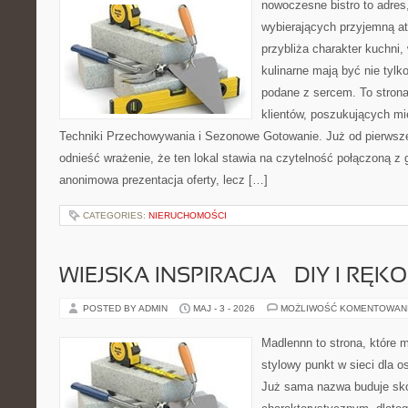
nowoczesne bistro to adres
wybierających przyjemną at
przybliża charakter kuchni,
kulinarne mają być nie tylk
podane z sercem. To strona
klientów, poszukujących mi
Techniki Przechowywania i Sezonowe Gotowanie. Już od pierws
odnieść wrażenie, że ten lokal stawia na czytelność połączoną z g
anonimowa prezentacja oferty, lecz […]
CATEGORIES:
NIERUCHOMOŚCI
WIEJSKA INSPIRACJA – DIY I RĘK
POSTED BY ADMIN
MAJ - 3 - 2026
MOŻLIWOŚĆ KOMENTOWAN
Madlennn to strona, które 
stylowy punkt w sieci dla 
Już sama nazwa buduje sko