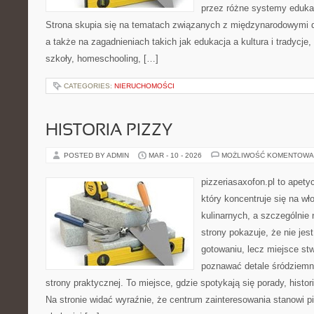
przez różne systemy edukac
Strona skupia się na tematach związanych z międzynarodowymi 
a także na zagadnieniach takich jak edukacja a kultura i tradycje
szkoły, homeschooling, […]
CATEGORIES:
NIERUCHOMOŚCI
HISTORIA PIZZY
POSTED BY ADMIN
MAR - 10 - 2026
MOŻLIWOŚĆ KOMENTOWA
pizzeriasaxofon.pl to apety
który koncentruje się na wł
kulinarnych, a szczególnie 
strony pokazuje, że nie jest
gotowaniu, lecz miejsce st
poznawać detale śródziemn
strony praktycznej. To miejsce, gdzie spotykają się porady, histor
Na stronie widać wyraźnie, że centrum zainteresowania stanowi pi