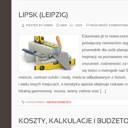
LIPSK (LEIPZIG)
POSTED BY ADMIN
MAR - 12 - 2026
MOŻLIWOŚĆ KOMENTOWA
Edusimare.pl to nowoczesn
poświęcony niemieckim regi
przewodnik dla osób planu
inspiracji na poznawanie mi
zrozumieć codzienność za O
się treści o metropolii nad
mieście, centrum sztuki i mody, mieście odbudowanym z historii
i wielu innych miejscach, a tematyka wpisów obejmuje ciekawe mie
lokalną gastronomię, muzea, tereny zielone oraz […]
CATEGORIES:
NIERUCHOMOŚCI
KOSZTY, KALKULACJE I BUDŻET