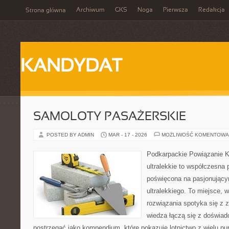
Archiwum
GKS
Noga
Pierwsza
Redakcja
Strona główna
KANDYDAT
SAMOLOTY PASAŻERSKIE
POSTED BY ADMIN
MAR - 17 - 2026
MOŻLIWOŚĆ KOMENTOWA
Podkarpackie Powiązanie K
ultralekkie to współczesna p
poświęcona na pasjonującym
ultralekkiego. To miejsce,
rozwiązania spotyka się z 
wiedza łączą się z doświa
postrzegać jako kompendium, które pokazuje lotnictwo z wielu pu