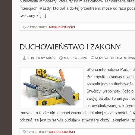
budowania atmosfery, która łączy mieszkańców Tarnobrzega oraz 
intencjach. Każdy, kto trafia do tej przestrzeni, może od razu pocz
tworzony z […]
CATEGORIES:
NIERUCHOMOŚCI
DUCHOWIEŃSTWO I ZAKONY
POSTED BY ADMIN
MAR - 14 - 2026
MOŻLIWOŚĆ KOMENTOWA
Strona internetowa Parafii 
Przemyślu to serwis stwor
poszukujących duchowości, 
Stwórcy, wspólnoty Kościo
swojej parafii. To nie jest j
przewodnik wiary, w którym
tradycja, a także aktualności ważne dla lokalnej społeczności. J
odczuć, że jest to serwis budujący atmosferę ciszy i skupienia, 
CATEGORIES:
NIERUCHOMOŚCI