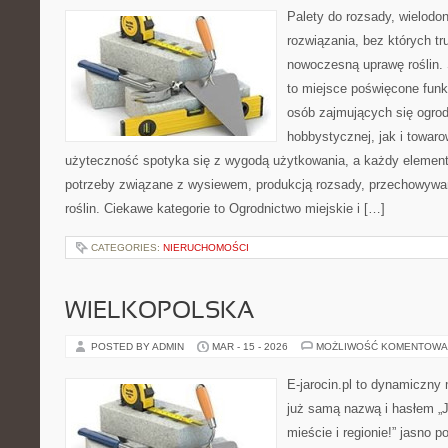
Palety do rozsady, wielodoni
rozwiązania, bez których t
nowoczesną uprawę roślin. 
to miejsce poświęcone fun
osób zajmujących się ogro
hobbystycznej, jak i towaro
użyteczność spotyka się z wygodą użytkowania, a każdy element 
potrzeby związane z wysiewem, produkcją rozsady, przechowywa
roślin. Ciekawe kategorie to Ogrodnictwo miejskie i […]
CATEGORIES:
NIERUCHOMOŚCI
WIELKOPOLSKA
POSTED BY ADMIN
MAR - 15 - 2026
MOŻLIWOŚĆ KOMENTOWA
E-jarocin.pl to dynamiczny
już samą nazwą i hasłem „J
mieście i regionie!” jasno 