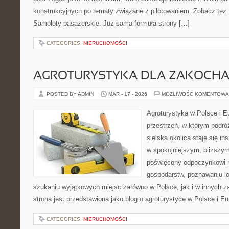
konstrukcyjnych po tematy związane z pilotowaniem. Zobacz też Pr
Samoloty pasażerskie. Już sama formuła strony […]
CATEGORIES:
NIERUCHOMOŚCI
AGROTURYSTYKA DLA ZAKOCH
POSTED BY ADMIN
MAR - 17 - 2026
MOŻLIWOŚĆ KOMENTOWA
Agroturystyka w Polsce i Eu
przestrzeń, w którym podróż
sielska okolica staje się in
w spokojniejszym, bliższym
poświęcony odpoczynkowi n
gospodarstw, poznawaniu lo
szukaniu wyjątkowych miejsc zarówno w Polsce, jak i w innych 
strona jest przedstawiona jako blog o agroturystyce w Polsce i Eu
CATEGORIES:
NIERUCHOMOŚCI