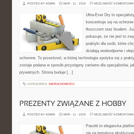
POSTED BY ADMIN
MAR - 11 - 2026
MOŻLIWOŚĆ KOMENTOWA
Ultra-Ever Dry to specjalist
koncentruje się na ochroni
tłuszczem oraz brudem. Ju
pokazuje, że nie jest to z
praktyki dla osób, które chc
działają wodoodporne i olej
ochronne. To przestrzeń, w której technologia spotyka się z prak
zostaje podana w sposób przystępny zarówno dla specjalistów, jak
prywatnych. Strona buduje […]
CATEGORIES:
NIERUCHOMOŚCI
PREZENTY ZWIĄZANE Z HOBBY
POSTED BY ADMIN
MAR - 11 - 2026
MOŻLIWOŚĆ KOMENTOWA
Pasotti to elegancka platfo
się na tematyce ekskluzyw