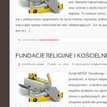
jest zbieranie najważniejszy
oraz szerzej o okolicznych
regionie. To centrum treści
się z praktycznym spojrzeniem na życie miasta, turystykę, kulturę,
zwyczajne sprawy mieszkańców oraz odwiedzających. Już na pozi
jest to […]
CATEGORIES:
NIERUCHOMOŚCI
FUNDACJE RELIGIJNE I KOŚCIELN
POSTED BY ADMIN
MAR - 14 - 2026
MOŻLIWOŚĆ KOMENTOWA
Sztab WOŚP Tarnobrzeg – G
przestrzeń, w którym wspar
entuzjazmem, a lokalna sp
wspólne działanie ma ogromn
strona o wydarzeniach, ale
skupione wokół idei pomaga