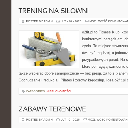
TRENING NA SIŁOWNI
POSTED BY ADMIN
LUT - 10 - 2026
MOŻLIWOŚĆ KOMENTOWA
o2fit.pl to Fitness Klub, kt
konkretnymi narzędziami do
życia. To miejsce stworzon
ćwiczyć mądrzej, a jednocze
przypadkowych porad. Na st
które pomagają wzmocnić ci
także wspierać dobre samopoczucie — bez presji, za to z planem
Odchudzanie i redukcja i Pilates i zdrowy kręgosłup. Idea o2fit.pl
CATEGORIES:
NIERUCHOMOŚCI
ZABAWY TERENOWE
POSTED BY ADMIN
LUT - 9 - 2026
MOŻLIWOŚĆ KOMENTOWAN