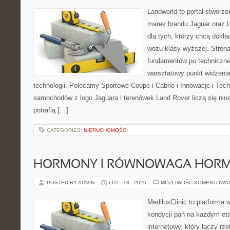
Landworld to portal stworz
marek brandu Jaguar oraz L
dla tych, którzy chcą dokła
wozu klasy wyższej. Strona
fundamentów po techniczne
warsztatowy punkt widzenia
technologii. Polecamy Sportowe Coupe i Cabrio i Innowacje i Tec
samochodów z logo Jaguara i terenówek Land Rover liczą się niu
potrafią […]
CATEGORIES:
NIERUCHOMOŚCI
HORMONY I RÓWNOWAGA HOR
POSTED BY ADMIN
LUT - 18 - 2026
MOŻLIWOŚĆ KOMENTOWA
MediluxClinic to platforma 
kondycji pań na każdym eta
internetowy, który łączy rz