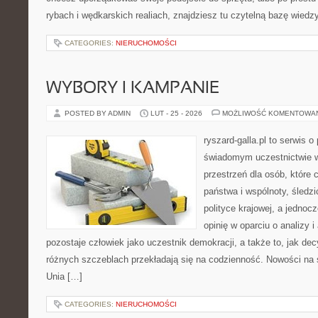
rybach i wędkarskich realiach, znajdziesz tu czytelną bazę wiedz
CATEGORIES:
NIERUCHOMOŚCI
WYBORY I KAMPANIE
POSTED BY ADMIN
LUT - 25 - 2026
MOŻLIWOŚĆ KOMENTOWA
ryszard-galla.pl to serwis o 
świadomym uczestnictwie w
przestrzeń dla osób, któr
państwa i wspólnoty, śledz
polityce krajowej, a jedno
opinię w oparciu o analizy 
pozostaje człowiek jako uczestnik demokracji, a także to, jak d
różnych szczeblach przekładają się na codzienność. Nowości na 
Unia […]
CATEGORIES:
NIERUCHOMOŚCI