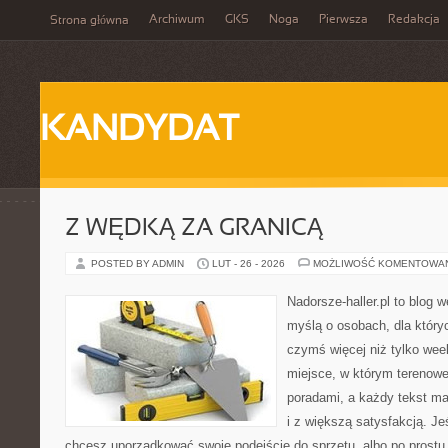
Archiwum
GKS
Noga
Pierwsza
Redakcja
Strona główna
KANDYDAT
Z WĘDKĄ ZA GRANICĄ
POSTED BY ADMIN
LUT - 26 - 2026
MOŻLIWOŚĆ KOMENTOWA
Nadorsze-haller.pl to blog w
myślą o osobach, dla który
czymś więcej niż tylko we
miejsce, w którym terenowe
poradami, a każdy tekst ma
i z większą satysfakcją. Jeś
chcesz uporządkować swoje podejście do sprzętu, albo po prostu 