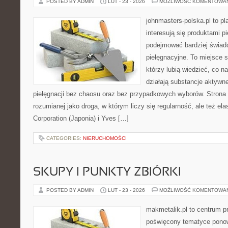
POSTED BY ADMIN
LUT - 23 - 2026
MOŻLIWOŚĆ KOMENTOWA
johnmasters-polska.pl to pl
interesują się produktami p
podejmować bardziej świa
pielęgnacyjne. To miejsce 
którzy lubią wiedzieć, co na
działają substancje aktywn
pielęgnacji bez chaosu oraz bez przypadkowych wyborów. Strona s
rozumianej jako droga, w którym liczy się regularność, ale też e
Corporation (Japonia) i Yves […]
CATEGORIES:
NIERUCHOMOŚCI
SKUPY I PUNKTY ZBIÓRKI
POSTED BY ADMIN
LUT - 23 - 2026
MOŻLIWOŚĆ KOMENTOWA
makmetalik.pl to centrum 
poświęcony tematyce pono