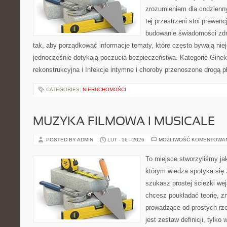
zrozumieniem dla codzienn
tej przestrzeni stoi prewen
budowanie świadomości zdr
tak, aby porządkować informacje tematy, które często bywają nie
jednocześnie dotykają poczucia bezpieczeństwa. Kategorie Gineko
rekonstrukcyjna i Infekcje intymne i choroby przenoszone drogą 
CATEGORIES:
NIERUCHOMOŚCI
MUZYKA FILMOWA I MUSICALE
POSTED BY ADMIN
LUT - 16 - 2026
MOŻLIWOŚĆ KOMENTOWA
To miejsce stworzyliśmy ja
którym wiedza spotyka się 
szukasz prostej ścieżki we
chcesz poukładać teorię, zn
prowadzące od prostych rze
jest zestaw definicji, tylko