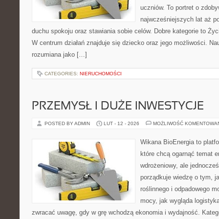
uczniów. To portret o zdob
najwcześniejszych lat aż p
duchu spokoju oraz stawiania sobie celów. Dobre kategorie to Życ
W centrum działań znajduje się dziecko oraz jego możliwości. Na
rozumiana jako […]
CATEGORIES:
NIERUCHOMOŚCI
PRZEMYSŁ I DUŻE INWESTYCJE
POSTED BY ADMIN
LUT - 12 - 2026
MOŻLIWOŚĆ KOMENTOWA
Wikana BioEnergia to platf
które chcą ogarnąć temat e
wdrożeniowy, ale jednocześ
porządkuje wiedzę o tym, 
roślinnego i odpadowego mo
mocy, jak wygląda logistyk
zwracać uwagę, gdy w grę wchodzą ekonomia i wydajność. Kategor