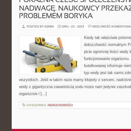
POKAŹNA CZEŚĆ SPOŁECZEŃST
NADWAGĘ. NAUKOWCY PRZEKAZU
PROBLEMEM BORYKA
POSTED BY ADMIN
GRU - 23 - 2025
MOŻLIWOŚĆ KOMENTOWA
Kiedy tak właściwie potom
dokuczliwość normalnym P
picie ogromnej ilości wody 
funkcjonowanie organizmu.
butelkowanej informuje niem
typ wody jest tak samo zdr
wszystkich. Jeśli w takim razie mamy kłopoty z sercem, nadciśni
wody z gigantyczna zawartością sodu może nam jedynie zaszkod
organizmie i […]
CATEGORIES:
NIERUCHOMOŚCI