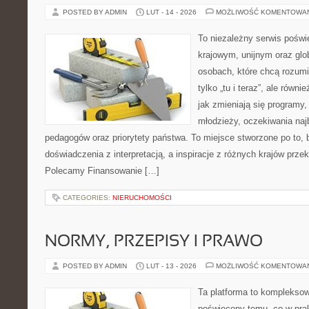
POSTED BY ADMIN
LUT - 14 - 2026
MOŻLIWOŚĆ KOMENTOWA
To niezależny serwis poświ
krajowym, unijnym oraz glo
osobach, które chcą rozumie
tylko „tu i teraz”, ale równ
jak zmieniają się programy,
młodzieży, oczekiwania naj
pedagogów oraz priorytety państwa. To miejsce stworzone po to, 
doświadczenia z interpretacją, a inspiracje z różnych krajów przek
Polecamy Finansowanie […]
CATEGORIES:
NIERUCHOMOŚCI
NORMY, PRZEPISY I PRAWO
POSTED BY ADMIN
LUT - 13 - 2026
MOŻLIWOŚĆ KOMENTOWA
Ta platforma to komplekso
poświęcony temu, co w prak