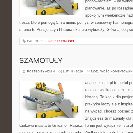
podpowiedziami – od wyboru
planowanie, aż po rozsądne
spokojnym weekendzie nad 
treści, które pomogą Ci zamienić pomysł w sensowny harmonogr
stronie to Pensjonaty i Historia i kultura wybrzeży. Główną ideą s
CATEGORIES:
NIERUCHOMOŚCI
SZAMOTUŁY
POSTED BY ADMIN
LUT - 8 - 2026
MOŻLIWOŚĆ KOMENTOWAN
anabell-kalisz.pl to portal 
regionie wielkopolskim – mi
historią. To kącik dla pasj
praktyka łączy się z inspira
na wypad, chcesz poznać zn
znajdziesz tu materiały dla
Ciekawe miasta to Gniezno i Rawicz. To nie jest wyłącznie lista a
regionie – prowadzona krok po kroku. Wielkopolska potrafi być m