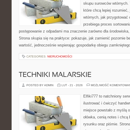
skupu surowców wtórnych. T
które chcą lepiej rozumieć,
wtórnych, jak przygotować 
przebiega proces sortowani
postępowanie z odpadami ma znaczenie zarówno dla środowiska, ja
Strona skupia się na praktyce: pokazuje, jak zamienić pozornie 
wartość, jednocześnie wspierając gospodarkę obiegu zamknięteg
CATEGORIES:
NIERUCHOMOŚCI
TECHNIKI MALARSKIE
POSTED BY ADMIN
LUT - 21 - 2026
MOŻLIWOŚĆ KOMENTOWA
Elfiki777 to natchniony ser
ilustrować i ćwiczyć handw
miejsce powstało z myślą o
ołówka, cenią notes i chcą
rysunku oraz piśmie. Stron