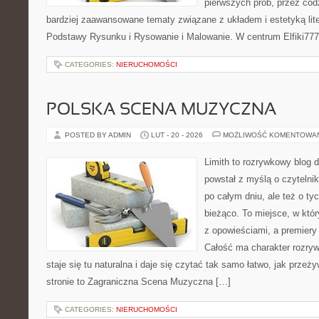
pierwszych prób, przez cod
bardziej zaawansowane tematy związane z układem i estetyką lite
Podstawy Rysunku i Rysowanie i Malowanie. W centrum Elfiki777
CATEGORIES:
NIERUCHOMOŚCI
POLSKA SCENA MUZYCZNA
POSTED BY ADMIN
LUT - 20 - 2026
MOŻLIWOŚĆ KOMENTOWA
Limith to rozrywkowy blog 
powstał z myślą o czytelni
po całym dniu, ale też o ty
bieżąco. To miejsce, w któ
z opowieściami, a premiery 
Całość ma charakter rozry
staje się tu naturalna i daje się czytać tak samo łatwo, jak przeż
stronie to Zagraniczna Scena Muzyczna […]
CATEGORIES:
NIERUCHOMOŚCI