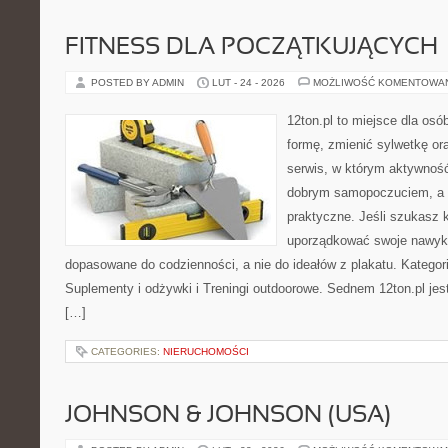
FITNESS DLA POCZĄTKUJĄCYCH
POSTED BY ADMIN
LUT - 24 - 2026
MOŻLIWOŚĆ KOMENTOWA
12ton.pl to miejsce dla osó
formę, zmienić sylwetkę ora
serwis, w którym aktywność
dobrym samopoczuciem, a p
praktyczne. Jeśli szukasz 
uporządkować swoje nawyki, 
dopasowane do codzienności, a nie do ideałów z plakatu. Kategor
Suplementy i odżywki i Treningi outdoorowe. Sednem 12ton.pl jes
[…]
CATEGORIES:
NIERUCHOMOŚCI
JOHNSON & JOHNSON (USA)