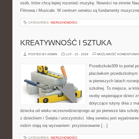
osób, które chcą lepiej rozumieć muzykę. Nowości na stronie Na
Filmowa i Musicale. W centrum serwisu są fundamenty muzycznej
CATEGORIES:
NIERUCHOMOŚCI
KREATYWNOŚĆ I SZTUKA
POSTED BY ADMIN
LUT - 15 - 2026
MOŻLIWOŚĆ KOMENTOWA
Przedszkole309 to portal p
placówkom przedszkolnym o
w pierwszych latach rozwoj
szkolnej. To miejsce, w kt
osoby wspierające dzieci z
dotyczące rutyny dnia z m
dziecka od wieku wczesnodziecięcego aż po pierwsze lata szkoł
z dzieckiem i Święta i uroczystości. Ideą serwisu jest wyjaśnianie
rodzin stają się wyzwaniem: przystosowanie […]
CATEGORIES:
NIERUCHOMOŚCI