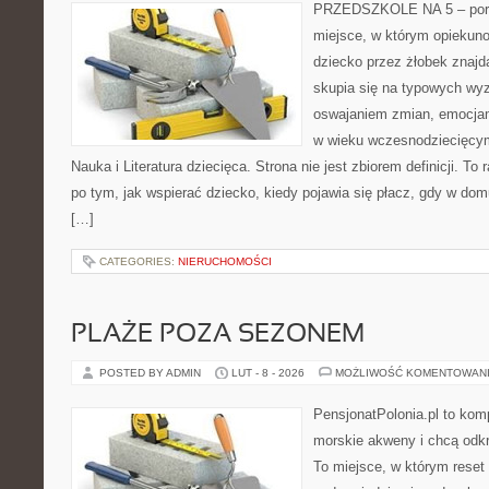
PRZEDSZKOLE NA 5 – porta
miejsce, w którym opiekun
dziecko przez żłobek znajdą
skupia się na typowych wy
oswajaniem zmian, emocjam
w wieku wczesnodziecięcy
Nauka i Literatura dziecięca. Strona nie jest zbiorem definicji. T
po tym, jak wspierać dziecko, kiedy pojawia się płacz, gdy w dom
[…]
CATEGORIES:
NIERUCHOMOŚCI
PLAŻE POZA SEZONEM
POSTED BY ADMIN
LUT - 8 - 2026
MOŻLIWOŚĆ KOMENTOWAN
PensjonatPolonia.pl to kom
morskie akweny i chcą odkr
To miejsce, w którym reset