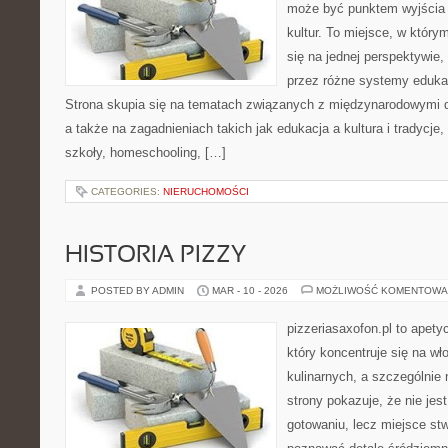
może być punktem wyjścia
kultur. To miejsce, w który
się na jednej perspektywie,
przez różne systemy edukac
Strona skupia się na tematach związanych z międzynarodowymi 
a także na zagadnieniach takich jak edukacja a kultura i tradycje
szkoły, homeschooling, […]
CATEGORIES:
NIERUCHOMOŚCI
HISTORIA PIZZY
POSTED BY ADMIN
MAR - 10 - 2026
MOŻLIWOŚĆ KOMENTOWA
pizzeriasaxofon.pl to apety
który koncentruje się na wł
kulinarnych, a szczególnie 
strony pokazuje, że nie jest
gotowaniu, lecz miejsce st