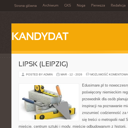
Archiwum
GKS
Noga
Pierwsza
Redakcja
Strona główna
KANDYDAT
LIPSK (LEIPZIG)
POSTED BY ADMIN
MAR - 12 - 2026
MOŻLIWOŚĆ KOMENTOWA
Edusimare.pl to nowoczesn
poświęcony niemieckim regi
przewodnik dla osób planu
inspiracji na poznawanie mi
zrozumieć codzienność za O
się treści o metropolii nad
mieście, centrum sztuki i mody, mieście odbudowanym z historii