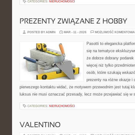
CATEGORIES:
NIERUCHOMOŚCI
PREZENTY ZWIĄZANE Z HOBBY
POSTED BY ADMIN
MAR - 11 - 2026
MOŻLIWOŚĆ KOMENTOWA
Pasotti to elegancka platfo
się na tematyce ekskluzyw
że dobrze dobrany podare
więcej niż tylko przedmiot
osób, które szukają wska
prezenty na różne okazje i 
pierwszego kontaktu widać, że motywem przewodnim jest tutaj kla
luksus nie musi oznaczać przesady, lecz może przejawiać się w s
CATEGORIES:
NIERUCHOMOŚCI
VALENTINO