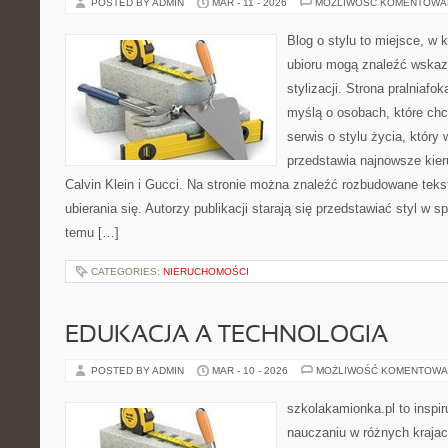
POSTED BY ADMIN
MAR - 11 - 2026
MOŻLIWOŚĆ KOMENTOWA
Blog o stylu to miejsce, w 
ubioru mogą znaleźć wskaz
stylizacji. Strona pralniafo
myślą o osobach, które chc
serwis o stylu życia, który
przedstawia najnowsze kie
Calvin Klein i Gucci. Na stronie można znaleźć rozbudowane tekst
ubierania się. Autorzy publikacji starają się przedstawiać styl w 
temu […]
CATEGORIES:
NIERUCHOMOŚCI
EDUKACJA A TECHNOLOGIA
POSTED BY ADMIN
MAR - 10 - 2026
MOŻLIWOŚĆ KOMENTOWA
szkolakamionka.pl to inspi
nauczaniu w różnych krajac