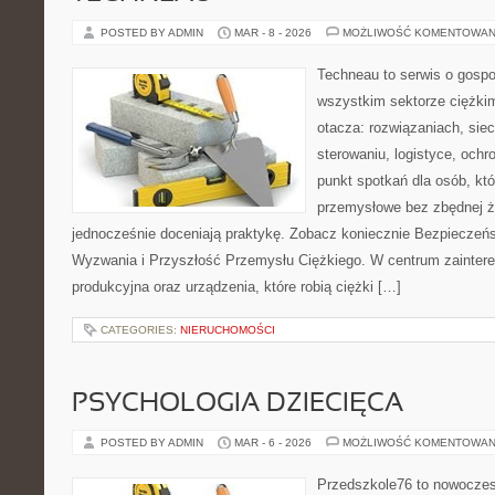
POSTED BY ADMIN
MAR - 8 - 2026
MOŻLIWOŚĆ KOMENTOWAN
Techneau to serwis o gospo
wszystkim sektorze ciężkim
otacza: rozwiązaniach, siec
sterowaniu, logistyce, ochr
punkt spotkań dla osób, kt
przemysłowe bez zbędnej ża
jednocześnie doceniają praktykę. Zobacz koniecznie Bezpieczeńst
Wyzwania i Przyszłość Przemysłu Ciężkiego. W centrum zaintereso
produkcyjna oraz urządzenia, które robią ciężki […]
CATEGORIES:
NIERUCHOMOŚCI
PSYCHOLOGIA DZIECIĘCA
POSTED BY ADMIN
MAR - 6 - 2026
MOŻLIWOŚĆ KOMENTOWAN
Przedszkole76 to nowoczesn