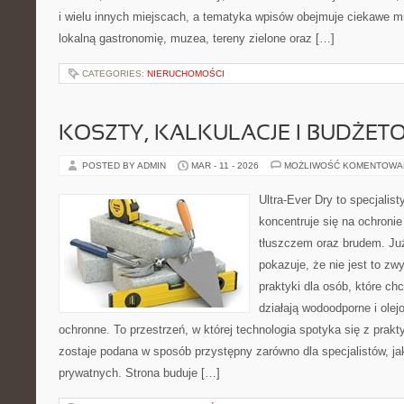
i wielu innych miejscach, a tematyka wpisów obejmuje ciekawe mie
lokalną gastronomię, muzea, tereny zielone oraz […]
CATEGORIES:
NIERUCHOMOŚCI
KOSZTY, KALKULACJE I BUDŻET
POSTED BY ADMIN
MAR - 11 - 2026
MOŻLIWOŚĆ KOMENTOWA
Ultra-Ever Dry to specjalist
koncentruje się na ochroni
tłuszczem oraz brudem. Ju
pokazuje, że nie jest to z
praktyki dla osób, które chc
działają wodoodporne i olej
ochronne. To przestrzeń, w której technologia spotyka się z prak
zostaje podana w sposób przystępny zarówno dla specjalistów, jak
prywatnych. Strona buduje […]