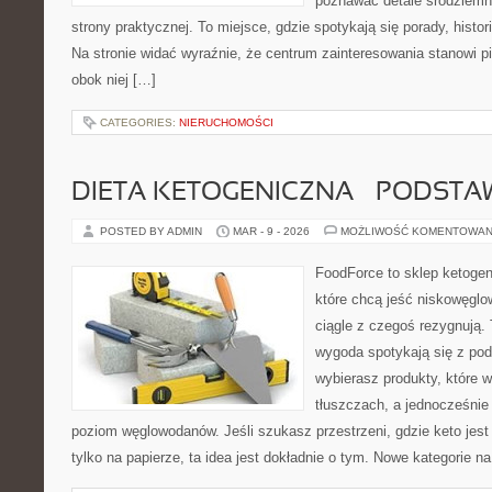
poznawać detale śródziemn
strony praktycznej. To miejsce, gdzie spotykają się porady, histor
Na stronie widać wyraźnie, że centrum zainteresowania stanowi pi
obok niej […]
CATEGORIES:
NIERUCHOMOŚCI
DIETA KETOGENICZNA – PODSTA
POSTED BY ADMIN
MAR - 9 - 2026
MOŻLIWOŚĆ KOMENTOWAN
FoodForce to sklep ketogen
które chcą jeść niskowęgl
ciągle z czegoś rezygnują.
wygoda spotykają się z po
wybierasz produkty, które w
tłuszczach, a jednocześnie
poziom węglowodanów. Jeśli szukasz przestrzeni, gdzie keto jest 
tylko na papierze, ta idea jest dokładnie o tym. Nowe kategorie na