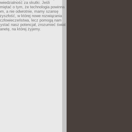
owiedzialność za skutki. Jeśli
miętać o tym, że technologia powinna
iom, a nie odwrotnie, mamy szansę
zyszłość, w której nowe rozwiązania
ą człowieczeństwa, lecz pomogą nam
zystać nasz potencjał, zrozumieć świat
lanetę, na której żyjemy.