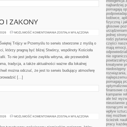
inteligencja
najbardziej
pomagają op
podpowiadają
lodówce, apl
 I ZAKONY
fizyczną i j
głosowe poz
urządzeniam
DUCHOWIEŃSTWO
 2026
MOŻLIWOŚĆ KOMENTOWANIA
ZOSTAŁA WYŁĄCZONA
jednej stron
I
ZAKONY
rodzi pytani
. Świętej Trójcy w Przemyślu to serwis stworzone z myślą o
części nasze
mają emocji,
, którzy pragną być bliżej Stwórcy, wspólnoty Kościoła
odpowiedzial
nie ogranicz
fii. To nie jest jedynie zwykła witryna, ale przewodnik
powtarzalnyc
ma, tradycja, a także aktualności ważne dla lokalnej
kreatywne pr
niedostępny 
hwil można odczuć, że jest to serwis budujący atmosferę
rozwiązania
 prowadzić […]
najlepszemu
pomagają pr
optymalizow
finansowe cz
kampanie re
ale też wyz
nieustannie 
rosnącymi w
wpływ sztucz
niej możliwe
LIPSK
 2026
MOŻLIWOŚĆ KOMENTOWANIA
ZOSTAŁA WYŁĄCZONA
(LEIPZIG)
ścieżek nauk
pracy każde