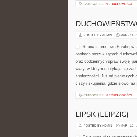
CATEGORIES:
NIERUCHOMOŚCI
DUCHOWIEŃSTWO
POSTED BY ADMIN
MAR - 14 -
Strona internetowa Parafii pw
osobach poszukujących duchowości
oraz codziennych spraw swojej para
wiary, w którym spotykają się zadu
społeczności. Już od pierwszych c
ciszy i skupienia, gdzie słowo ma
CATEGORIES:
NIERUCHOMOŚCI
LIPSK (LEIPZIG)
POSTED BY ADMIN
MAR - 12 -