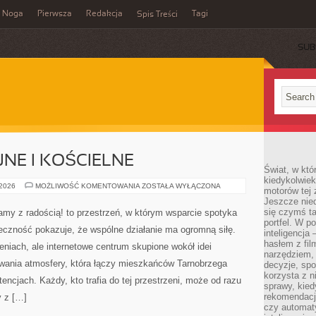
Noga
Pierwsza
Redakcja
Tagi
Spis Treści
SUB
JNE I KOŚCIELNE
Świat, w któ
kiedykolwiek
FUNDACJE
 2026
MOŻLIWOŚĆ KOMENTOWANIA
ZOSTAŁA WYŁĄCZONA
motorów tej 
RELIGIJNE
Jeszcze nied
I
KOŚCIELNE
się czymś t
y z radością! to przestrzeń, w którym wsparcie spotyka
portfel. W 
eczność pokazuje, że wspólne działanie ma ogromną siłę.
inteligencja
hasłem z fil
eniach, ale internetowe centrum skupione wokół idei
narzędziem,
wania atmosfery, która łączy mieszkańców Tarnobrzega
decyzje, spo
korzysta z n
tencjach. Każdy, kto trafia do tej przestrzeni, może od razu
sprawy, kie
rekomendacj
y z […]
czy automat