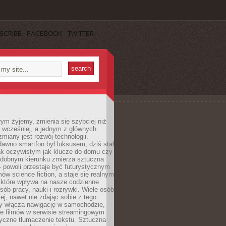
SCRIBE
FACEBOOK
TWITTER
rym żyjemy, zmienia się szybciej niż
 wcześniej, a jednym z głównych
zmiany jest rozwój technologii.
awno smartfon był luksusem, dziś stał
ak oczywistym jak klucze do domu czy
podobnym kierunku zmierza sztuczna
 – powoli przestaje być futurystycznym
mów science fiction, a staje się realnym
 które wpływa na nasze codzienne
sób pracy, nauki i rozrywki. Wiele osób
iej, nawet nie zdając sobie z tego
dy włącza nawigację w samochodzie,
e filmów w serwisie streamingowym
yczne tłumaczenie tekstu. Sztuczna