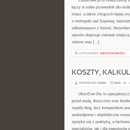
Edusimare.pl to nowoczesny b
łączy w sobie przewodnik dla osób
miast, a także chcących lepiej zro
o metropolii nad Szprewą, hanzeat
odbudowanym z historii, Norymber
wpisów obejmuje ciekawe miejsca, 
zielone oraz […]
CATEGORIES:
NIERUCHOMOŚCI
KOSZTY, KALKUL
POSTED BY ADMIN
MAR - 11 -
Ultra-Ever Dry to specjalistyc
przed wodą, tłuszczem oraz brudem
zwykły blog, lecz kompendium prakt
wodoodporne i olejofobiczne rozwią
spotyka się z praktyką, a fachow
specjalistów, jak i dla inwestorów