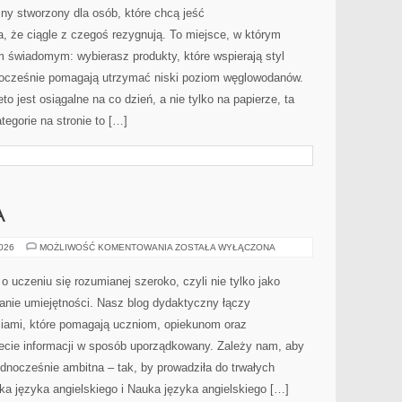
PODSTAWY
ny stworzony dla osób, które chcą jeść
 że ciągle z czegoś rezygnują. To miejsce, w którym
m świadomym: wybierasz produkty, które wspierają styl
dnocześnie pomagają utrzymać niski poziom węglowodanów.
to jest osiągalne na co dzień, a nie tylko na papierze, ta
tegorie na stronie to […]
A
ROZWÓJ
2026
MOŻLIWOŚĆ KOMENTOWANIA
ZOSTAŁA WYŁĄCZONA
DZIECKA
 uczeniu się rozumianej szeroko, czyli nie tylko jako
anie umiejętności. Nasz blog dydaktyczny łączy
iami, które pomagają uczniom, opiekunom oraz
ecie informacji w sposób uporządkowany. Zależy nam, aby
ednocześnie ambitna – tak, by prowadziła do trwałych
ka języka angielskiego i Nauka języka angielskiego […]