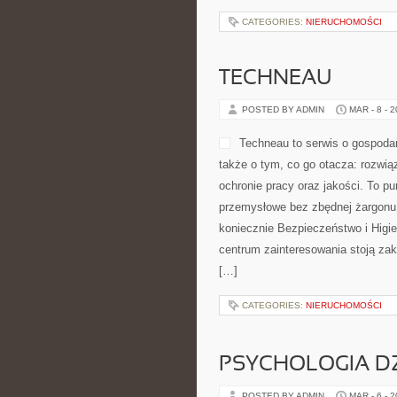
CATEGORIES:
NIERUCHOMOŚCI
TECHNEAU
POSTED BY ADMIN
MAR - 8 - 
Techneau to serwis o gospodar
także o tym, co go otacza: rozwiąz
ochronie pracy oraz jakości. To p
przemysłowe bez zbędnej żargonu 
koniecznie Bezpieczeństwo i Higi
centrum zainteresowania stoją zakł
[…]
CATEGORIES:
NIERUCHOMOŚCI
PSYCHOLOGIA DZ
POSTED BY ADMIN
MAR - 6 - 