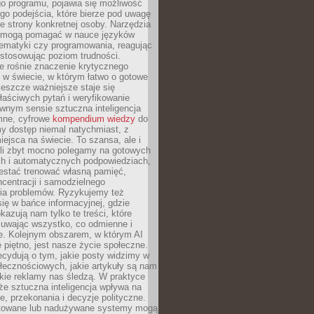
o programu, pojawia się możliwość
go podejścia, które bierze pod uwagę
e strony konkretnej osoby. Narzędzia
I mogą pomagać w nauce języków
ematyki czy programowania, reagując
ostosowując poziom trudności.
e rośnie znaczenie krytycznego
 w świecie, w którym łatwo o gotowe
jeszcze ważniejsze staje się
aściwych pytań i weryfikowanie
wnym sensie sztuczna inteligencja
mne, cyfrowe
kompendium wiedzy
do
y dostęp niemal natychmiast, z
ejsca na świecie. To szansa, ale i
śli zbyt mocno polegamy na gotowych
ch i automatycznych podpowiedziach,
stać trenować własną pamięć,
centracji i samodzielnego
ia problemów. Ryzykujemy też
ię w bańce informacyjnej, gdzie
kazują nam tylko te treści, które
suwając wszystko, co odmienne i
ce. Kolejnym obszarem, w którym AI
e piętno, jest nasze życie społeczne.
cydują o tym, jakie posty widzimy w
łecznościowych, jakie artykuły są nam
akie reklamy nas śledzą. W praktyce
że sztuczna inteligencja wpływa na
, przekonania i decyzje polityczne.
ktowane lub nadużywane systemy mogą