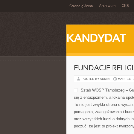
Archiwum
GKS
Strona główna
KANDYDAT
FUNDACJE RELIGI
POSTED BY ADMIN
MAR - 14 -
Sztab WOŚP Tarnobrzeg – Gram
się z entuzjazmem, a lokalna społ
To nie jest zwykła strona o wydarz
pomagania, zaangażowania i budo
oraz wszystkich ludzi o dobrych in
poczuć, że jest to projekt tworzon