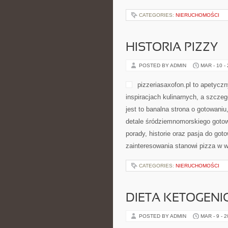
CATEGORIES:
NIERUCHOMOŚCI
HISTORIA PIZZY
POSTED BY ADMIN
MAR - 10 -
pizzeriasaxofon.pl to apetyczn
inspiracjach kulinarnych, a szczeg
jest to banalna strona o gotowani
detale śródziemnomorskiego gotowa
porady, historie oraz pasja do got
zainteresowania stanowi pizza w w
CATEGORIES:
NIERUCHOMOŚCI
DIETA KETOGENI
POSTED BY ADMIN
MAR - 9 - 