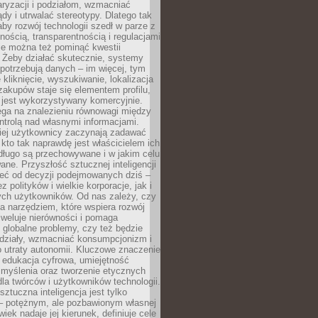
aryzacji i podziałom, wzmacniać
ądy i utrwalać stereotypy. Dlatego tak
aby rozwój technologii szedł w parze z
nością, transparentnością i regulacjami
ie można też pominąć kwestii
 Żeby działać skutecznie, systemy
 potrzebują danych – im więcej, tym
 kliknięcie, wyszukiwanie, lokalizacja
 zakupów staje się elementem profilu,
 jest wykorzystywany komercyjnie.
ega na znalezieniu równowagi między
trolą nad własnymi informacjami.
iej użytkownicy zaczynają zadawać
, kto tak naprawdę jest właścicielem ich
długo są przechowywane i w jakim celu
ne. Przyszłość sztucznej inteligencji
żeć od decyzji podejmowanych dziś –
 polityków i wielkie korporacje, jak i
ych użytkowników. Od nas zależy, czy
na narzędziem, które wspiera rozwój
iweluje nierówności i pomaga
globalne problemy, czy też będzie
odziały, wzmacniać konsumpcjonizm i
 utraty autonomii. Kluczowe znaczenie
 edukacja cyfrowa, umiejętność
 myślenia oraz tworzenie etycznych
la twórców i użytkowników technologii.
sztuczna inteligencja jest tylko
– potężnym, ale pozbawionym własnej
wiek nadaje jej kierunek, definiuje cele