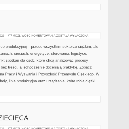
TECHNEAU
2026
MOŻLIWOŚĆ KOMENTOWANIA
ZOSTAŁA WYŁĄCZONA
ce produkcyjnej – przede wszystkim sektorze ciężkim, ale
aniach, sieciach, energetyce, sterowaniu, logistyce,
unkt spotkań dla osób, które chcą analizować procesy
bez treści, a jednocześnie doceniają praktykę. Zobacz
ena Pracy i Wyzwania i Przyszłość Przemysłu Ciężkiego. W
ady, linia produkcyjna oraz urządzenia, które robią ciężki
IECIĘCA
PSYCHOLOGIA
2026
MOŻLIWOŚĆ KOMENTOWANIA
ZOSTAŁA WYŁĄCZONA