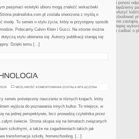
i ponosi odp
órym pasjonaci estetyki ubioru mogą znaleźć wskazówki
będziemy pa
służyć ludz
 Strona pralniafoka.com.pl została stworzona z myślą o
zbudować pr
nie zastąpi
eć modę. To serwis o stylu życia, który w przystępny sposób
lepiej wykor
modzie. Polecamy Calvin Klein i Gucci. Na stronie można
i zadbać o p
otyczą stylu ubierania się. Autorzy publikacji starają się
tępny. Dzięki temu […]
CHNOLOGIA
EDUKACJA
 2026
MOŻLIWOŚĆ KOMENTOWANIA
ZOSTAŁA WYŁĄCZONA
A
TECHNOLOGIA
ący serwis poświęcony nauczaniu w różnych krajach, który
ktem wyjścia do poznawania innych kultur. To miejsce, w
się na jednej perspektywie, lecz prowadzą czytelnika przez
 całym świecie. Strona skupia się na tematach związanych
mi szkolnymi, a także na zagadnieniach takich jak
rowa transformacja szkoły, homeschooling, […]