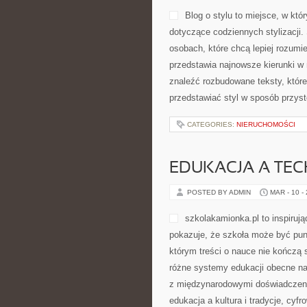
Blog o stylu to miejsce, w kt
dotyczące codziennych stylizacji.
osobach, które chcą lepiej rozumi
przedstawia najnowsze kierunki w 
znaleźć rozbudowane teksty, które d
przedstawiać styl w sposób przys
CATEGORIES:
NIERUCHOMOŚCI
EDUKACJA A TE
POSTED BY ADMIN
MAR - 10 -
szkolakamionka.pl to inspiruj
pokazuje, że szkoła może być pun
którym treści o nauce nie kończą 
różne systemy edukacji obecne na
z międzynarodowymi doświadczenia
edukacja a kultura i tradycje, cyf