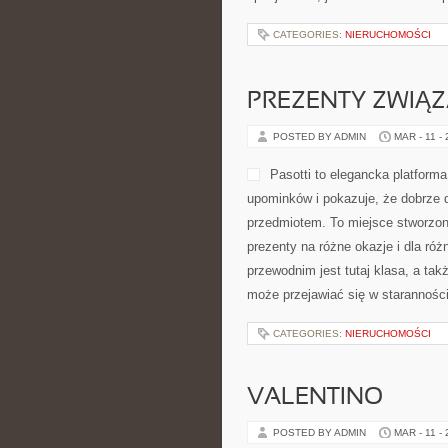
CATEGORIES:
NIERUCHOMOŚCI
PREZENTY ZWIĄZ
POSTED BY ADMIN
MAR - 11 -
Pasotti to elegancka platform
upominków i pokazuje, że dobrze 
przedmiotem. To miejsce stworzo
prezenty na różne okazje i dla r
przewodnim jest tutaj klasa, a ta
może przejawiać się w staranności
CATEGORIES:
NIERUCHOMOŚCI
VALENTINO
POSTED BY ADMIN
MAR - 11 -