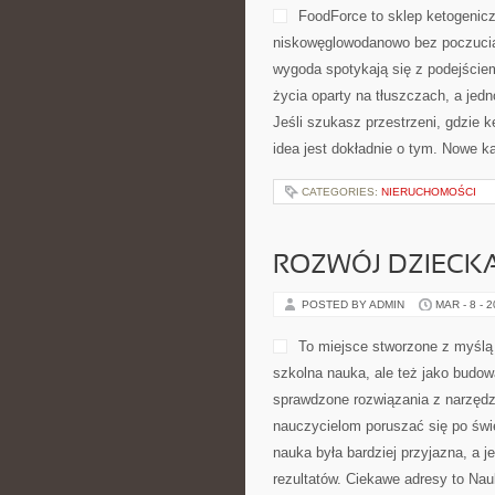
FoodForce to sklep ketogenicz
niskowęglowodanowo bez poczucia,
wygoda spotykają się z podejście
życia oparty na tłuszczach, a je
Jeśli szukasz przestrzeni, gdzie ke
idea jest dokładnie o tym. Nowe ka
CATEGORIES:
NIERUCHOMOŚCI
ROZWÓJ DZIECK
POSTED BY ADMIN
MAR - 8 - 
To miejsce stworzone z myślą o
szkolna nauka, ale też jako budow
sprawdzone rozwiązania z narzędz
nauczycielom poruszać się po świ
nauka była bardziej przyjazna, a j
rezultatów. Ciekawe adresy to Nau