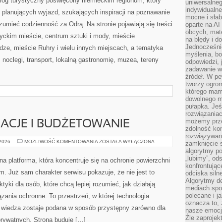
log turystyczny poświęcony niemieckim regionom, który
uniwersalneg
indywidualne
 planujących wyjazd, szukających inspiracji na poznawanie
mocne i słab
zumieć codzienność za Odrą. Na stronie pojawiają się treści
oparte na A
obcych, mat
yckim mieście, centrum sztuki i mody, mieście
na błędy i d
Jednocześni
dze, mieście Ruhry i wielu innych miejscach, a tematyka
myślenia, bo
noclegi, transport, lokalną gastronomię, muzea, tereny
odpowiedzi, 
zadawanie wł
źródeł. W pe
tworzy ogro
którego mam
dowolnego mi
pułapka. Je
rozwiązania
możemy prze
ACJE I BUDŻETOWANIE
zdolność kon
rozwiązywan
KOSZTY,
 2026
MOŻLIWOŚĆ KOMENTOWANIA
ZOSTAŁA WYŁĄCZONA
zamknięcie s
KALKULACJE
algorytmy po
I
BUDŻETOWANIE
„lubimy”, od
zna platforma, która koncentruje się na ochronie powierzchni
konfrontują
. Już sam charakter serwisu pokazuje, że nie jest to
odciska siln
Algorytmy de
yki dla osób, które chcą lepiej rozumieć, jak działają
mediach spo
polecane i j
zania ochronne. To przestrzeń, w której technologia
oznacza to, 
a wiedza zostaje podana w sposób przystępny zarówno dla
nasze emocje
Źle zaproje
 prywatnych. Strona buduje […]