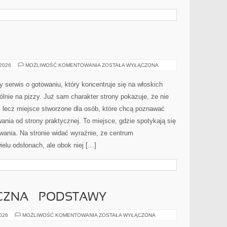
HISTORIA
 2026
MOŻLIWOŚĆ KOMENTOWANIA
ZOSTAŁA WYŁĄCZONA
PIZZY
y serwis o gotowaniu, który koncentruje się na włoskich
ólnie na pizzy. Już sam charakter strony pokazuje, że nie
u, lecz miejsce stworzone dla osób, które chcą poznawać
nia od strony praktycznej. To miejsce, gdzie spotykają się
owania. Na stronie widać wyraźnie, że centrum
ielu odsłonach, ale obok niej […]
CZNA – PODSTAWY
DIETA
2026
MOŻLIWOŚĆ KOMENTOWANIA
ZOSTAŁA WYŁĄCZONA
KETOGENICZNA
–