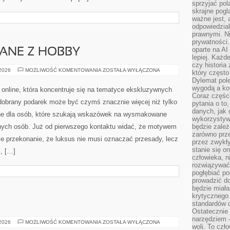
sprzyjać pol
skrajne pogl
ważne jest, 
odpowiedzial
prawnymi. N
prywatności.
oparte na AI
ANE Z HOBBY
lepiej. Każde
czy historia
PREZENTY
 2026
MOŻLIWOŚĆ KOMENTOWANIA
ZOSTAŁA WYŁĄCZONA
który często
ZWIĄZANE
Dylemat pol
Z
HOBBY
wygodą a kon
a online, która koncentruje się na tematyce ekskluzywnych
Coraz częśc
dobrany podarek może być czymś znacznie więcej niż tylko
pytania o to
danych, jak 
ne dla osób, które szukają wskazówek na wysmakowane
wykorzystywa
óżnych osób. Już od pierwszego kontaktu widać, że motywem
będzie zale
zarówno przez
kże przekonanie, że luksus nie musi oznaczać przesady, lecz
przez zwykł
stanie się o
, […]
człowieka, n
rozwiązywać 
pogłębiać p
prowadzić do
będzie miała
krytycznego
standardów d
Ostatecznie 
narzędziem 
VALENTINO
 2026
MOŻLIWOŚĆ KOMENTOWANIA
ZOSTAŁA WYŁĄCZONA
woli. To czło