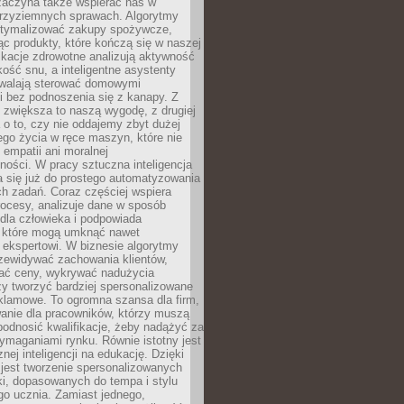
 zaczyna także wspierać nas w
 przyziemnych sprawach. Algorytmy
tymalizować zakupy spożywcze,
c produkty, które kończą się w naszej
ikacje zdrowotne analizują aktywność
akość snu, a inteligentne asystenty
walają sterować domowymi
i bez podnoszenia się z kanapy. Z
y zwiększa to naszą wygodę, z drugiej
a o to, czy nie oddajemy zbyt dużej
go życia w ręce maszyn, które nie
 empatii ani moralnej
ności. W pracy sztuczna inteligencja
a się już do prostego automatyzowania
h zadań. Coraz częściej wspiera
ocesy, analizuje dane w sposób
dla człowieka i podpowiada
, które mogą umknąć nawet
 ekspertowi. W biznesie algorytmy
zewidywać zachowania klientów,
ać ceny, wykrywać nadużycia
y tworzyć bardziej spersonalizowane
klamowe. To ogromna szansa dla firm,
wanie dla pracowników, którzy muszą
podnosić kwalifikacje, żeby nadążyć za
ymaganiami rynku. Równie istotny jest
nej inteligencji na edukację. Dzięki
 jest tworzenie spersonalizowanych
i, dopasowanych do tempa i stylu
go ucznia. Zamiast jednego,