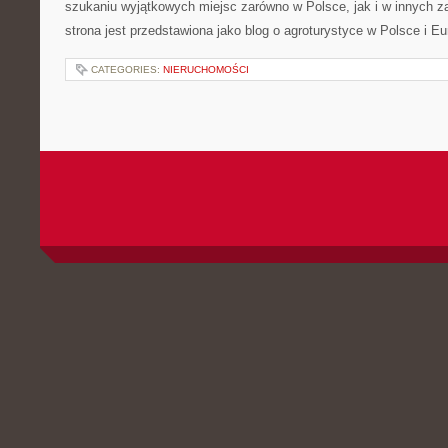
szukaniu wyjątkowych miejsc zarówno w Polsce, jak i w innych 
strona jest przedstawiona jako blog o agroturystyce w Polsce i Eu
CATEGORIES:
NIERUCHOMOŚCI