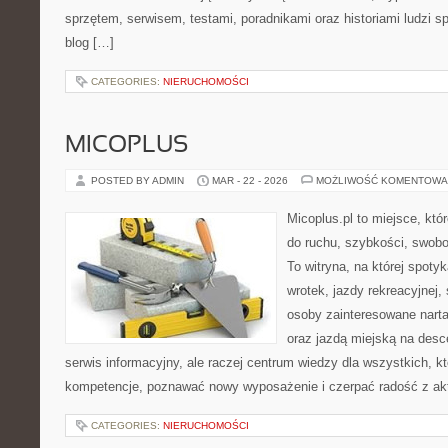
sprzętem, serwisem, testami, poradnikami oraz historiami ludzi 
blog […]
CATEGORIES:
NIERUCHOMOŚCI
MICOPLUS
POSTED BY ADMIN
MAR - 22 - 2026
MOŻLIWOŚĆ KOMENTOWA
Micoplus.pl to miejsce, któ
do ruchu, szybkości, swobo
To witryna, na której spotyk
wrotek, jazdy rekreacyjnej,
osoby zainteresowane narta
oraz jazdą miejską na desce
serwis informacyjny, ale raczej centrum wiedzy dla wszystkich, k
kompetencje, poznawać nowy wyposażenie i czerpać radość z ak
CATEGORIES:
NIERUCHOMOŚCI