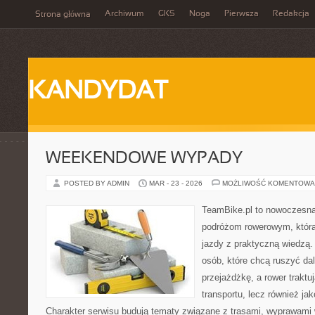
Archiwum
GKS
Noga
Pierwsza
Redakcja
Strona główna
KANDYDAT
WEEKENDOWE WYPADY
POSTED BY ADMIN
MAR - 23 - 2026
MOŻLIWOŚĆ KOMENTOWA
TeamBike.pl to nowoczesna
podróżom rowerowym, która
jazdy z praktyczną wiedzą.
osób, które chcą ruszyć dal
przejażdżkę, a rower traktu
transportu, lecz również ja
Charakter serwisu budują tematy związane z trasami, wyprawami w