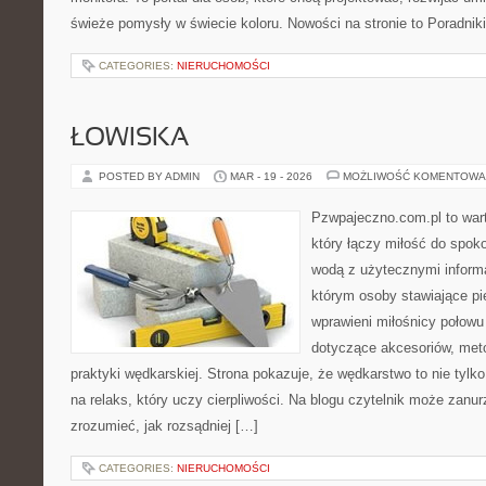
świeże pomysły w świecie koloru. Nowości na stronie to Poradniki 
CATEGORIES:
NIERUCHOMOŚCI
ŁOWISKA
POSTED BY ADMIN
MAR - 19 - 2026
MOŻLIWOŚĆ KOMENTOWA
Pzwpajeczno.com.pl to war
który łączy miłość do spo
wodą z użytecznymi informa
którym osoby stawiające pi
wprawieni miłośnicy połow
dotyczące akcesoriów, meto
praktyki wędkarskiej. Strona pokazuje, że wędkarstwo to nie tylk
na relaks, który uczy cierpliwości. Na blogu czytelnik może zanu
zrozumieć, jak rozsądniej […]
CATEGORIES:
NIERUCHOMOŚCI