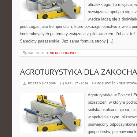
ultralekkiego. To miejsce,
rozwiązania spotyka się z 
wiedza łączą się z doświa
postrzegać jako kompendium, które pokazuje lotnictwo z wielu pu
konstrukcyjnych po tematy związane z pilotowaniem. Zobacz też Pr
Samoloty pasażerskie. Już sama formuła strony […]
CATEGORIES:
NIERUCHOMOŚCI
AGROTURYSTYKA DLA ZAKOCH
POSTED BY ADMIN
MAR - 17 - 2026
MOŻLIWOŚĆ KOMENTOWA
Agroturystyka w Polsce i Eu
przestrzeń, w którym podróż
sielska okolica staje się in
w spokojniejszym, bliższym
poświęcony odpoczynkowi n
gospodarstw, poznawaniu lo