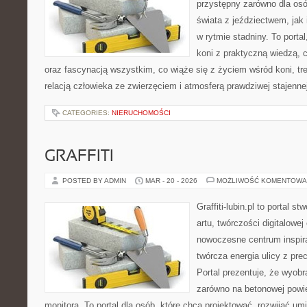
przystępny zarówno dla osó
świata z jeździectwem, jak i
w rytmie stadniny. To porta
koni z praktyczną wiedzą,
oraz fascynacją wszystkim, co wiąże się z życiem wśród koni, tr
relacją człowieka ze zwierzęciem i atmosferą prawdziwej stajenne
CATEGORIES:
NIERUCHOMOŚCI
GRAFFITI
POSTED BY ADMIN
MAR - 20 - 2026
MOŻLIWOŚĆ KOMENTOWA
Graffiti-lubin.pl to portal s
artu, twórczości digitalowej 
nowoczesne centrum inspira
twórcza energia ulicy z pre
Portal prezentuje, że wyob
zarówno na betonowej powier
monitora. To portal dla osób, które chcą projektować, rozwijać u