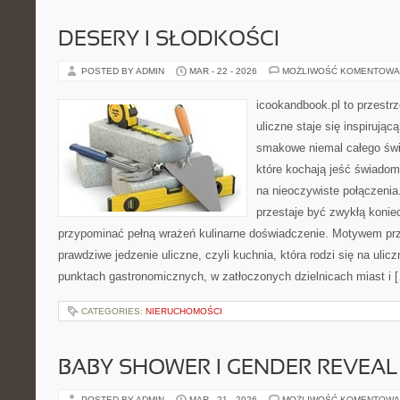
DESERY I SŁODKOŚCI
POSTED BY ADMIN
MAR - 22 - 2026
MOŻLIWOŚĆ KOMENTOWA
icookandbook.pl to przestr
uliczne staje się inspirują
smakowe niemal całego świa
które kochają jeść świadomi
na nieoczywiste połączenia.
przestaje być zwykłą konie
przypominać pełną wrażeń kulinarne doświadczenie. Motywem pr
prawdziwe jedzenie uliczne, czyli kuchnia, która rodzi się na uli
punktach gastronomicznych, w zatłoczonych dzielnicach miast i 
CATEGORIES:
NIERUCHOMOŚCI
BABY SHOWER I GENDER REVEAL
POSTED BY ADMIN
MAR - 21 - 2026
MOŻLIWOŚĆ KOMENTOWA