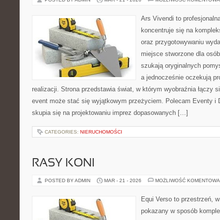
Ars Vivendi to profesjonalna
koncentruje się na komple
oraz przygotowywaniu wyda
miejsce stworzone dla osób, 
szukają oryginalnych pomys
a jednocześnie oczekują pr
realizacji. Strona przedstawia świat, w którym wyobraźnia łączy s
event może stać się wyjątkowym przeżyciem. Polecam Eventy i 
skupia się na projektowaniu imprez dopasowanych […]
CATEGORIES:
NIERUCHOMOŚCI
RASY KONI
POSTED BY ADMIN
MAR - 21 - 2026
MOŻLIWOŚĆ KOMENTOWA
Equi Verso to przestrzeń, w
pokazany w sposób komplek