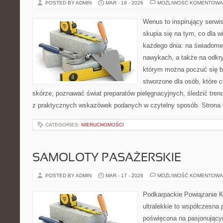
POSTED BY ADMIN
MAR - 18 - 2026
MOŻLIWOŚĆ KOMENTOWA
Wenus to inspirujący serwi
skupia się na tym, co dla w
każdego dnia: na świadomej
nawykach, a także na odkr
którym można poczuć się ba
stworzone dla osób, które 
skórze, poznawać świat preparatów pielęgnacyjnych, śledzić tren
z praktycznych wskazówek podanych w czytelny sposób. Strona 
CATEGORIES:
NIERUCHOMOŚCI
SAMOLOTY PASAŻERSKIE
POSTED BY ADMIN
MAR - 17 - 2026
MOŻLIWOŚĆ KOMENTOWA
Podkarpackie Powiązanie K
ultralekkie to współczesna p
poświęcona na pasjonującym