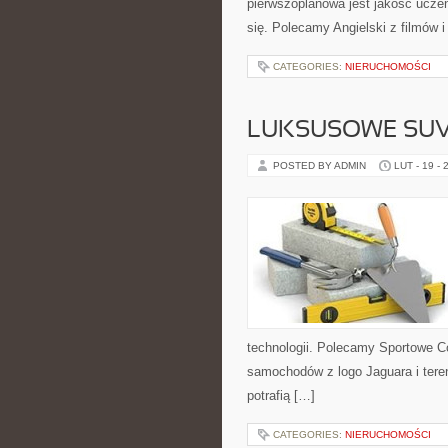
pierwszoplanowa jest jakość uczen
się. Polecamy Angielski z filmów i s
CATEGORIES:
NIERUCHOMOŚCI
LUKSUSOWE SUV
POSTED BY ADMIN
LUT - 19 - 
technologii. Polecamy Sportowe Co
samochodów z logo Jaguara i tere
potrafią […]
CATEGORIES:
NIERUCHOMOŚCI