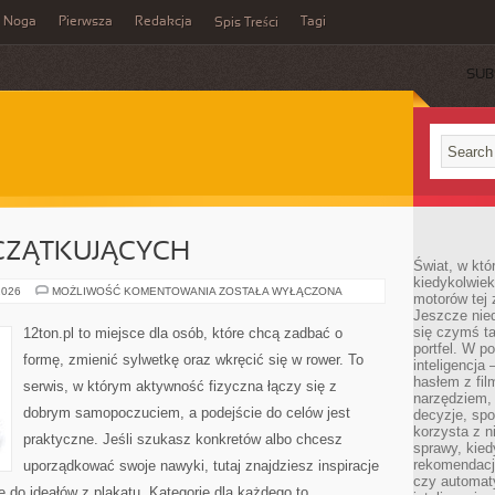
Noga
Pierwsza
Redakcja
Tagi
Spis Treści
SUB
CZĄTKUJĄCYCH
Świat, w któ
kiedykolwiek
FITNESS
2026
MOŻLIWOŚĆ KOMENTOWANIA
ZOSTAŁA WYŁĄCZONA
motorów tej 
DLA
Jeszcze nied
POCZĄTKUJĄCYCH
się czymś t
12ton.pl to miejsce dla osób, które chcą zadbać o
portfel. W 
formę, zmienić sylwetkę oraz wkręcić się w rower. To
inteligencja
hasłem z fil
serwis, w którym aktywność fizyczna łączy się z
narzędziem,
dobrym samopoczuciem, a podejście do celów jest
decyzje, spo
korzysta z n
praktyczne. Jeśli szukasz konkretów albo chcesz
sprawy, kie
rekomendacj
uporządkować swoje nawyki, tutaj znajdziesz inspiracje
czy automat
 do ideałów z plakatu. Kategorie dla każdego to