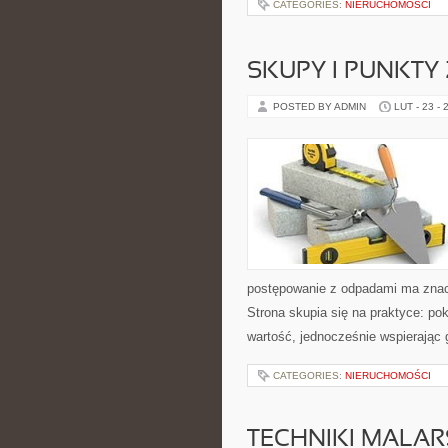
CATEGORIES:
NIERUCHOMOŚCI
SKUPY I PUNKTY 
POSTED BY ADMIN
LUT - 23 - 
postępowanie z odpadami ma znacze
Strona skupia się na praktyce: po
wartość, jednocześnie wspierając
CATEGORIES:
NIERUCHOMOŚCI
TECHNIKI MALAR