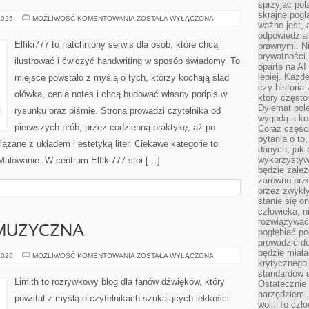
sprzyjać pol
skrajne pogl
TECHNIKI
2026
MOŻLIWOŚĆ KOMENTOWANIA
ZOSTAŁA WYŁĄCZONA
ważne jest, 
MALARSKIE
odpowiedzial
Elfiki777 to natchniony serwis dla osób, które chcą
prawnymi. N
prywatności.
ilustrować i ćwiczyć handwriting w sposób świadomy. To
oparte na AI
lepiej. Każde
miejsce powstało z myślą o tych, którzy kochają ślad
czy historia
ołówka, cenią notes i chcą budować własny podpis w
który często
Dylemat pol
rysunku oraz piśmie. Strona prowadzi czytelnika od
wygodą a kon
pierwszych prób, przez codzienną praktykę, aż po
Coraz częśc
pytania o to
zane z układem i estetyką liter. Ciekawe kategorie to
danych, jak 
wykorzystywa
alowanie. W centrum Elfiki777 stoi […]
będzie zale
zarówno przez
przez zwykł
stanie się o
człowieka, n
rozwiązywać 
MUZYCZNA
pogłębiać p
prowadzić do
będzie miała
POLSKA
2026
MOŻLIWOŚĆ KOMENTOWANIA
ZOSTAŁA WYŁĄCZONA
krytycznego
SCENA
MUZYCZNA
standardów d
Limith to rozrywkowy blog dla fanów dźwięków, który
Ostatecznie 
narzędziem 
powstał z myślą o czytelnikach szukających lekkości
woli. To czło