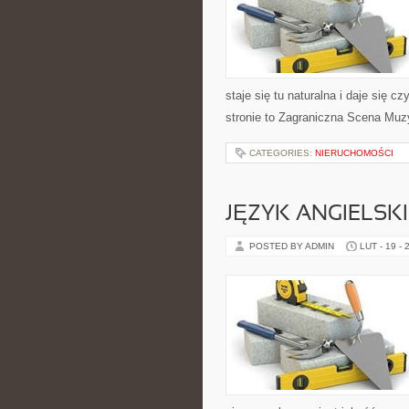
staje się tu naturalna i daje się 
stronie to Zagraniczna Scena Mu
CATEGORIES:
NIERUCHOMOŚCI
JĘZYK ANGIELSK
POSTED BY ADMIN
LUT - 19 - 