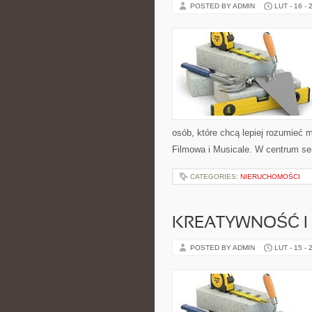
POSTED BY ADMIN
LUT - 16 - 
osób, które chcą lepiej rozumieć
Filmowa i Musicale. W centrum se
CATEGORIES:
NIERUCHOMOŚCI
KREATYWNOŚĆ I
POSTED BY ADMIN
LUT - 15 - 