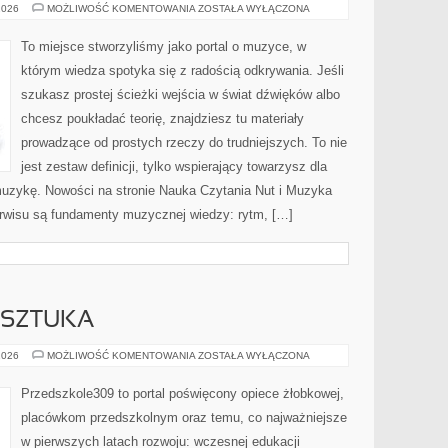
MUZYKA
2026
MOŻLIWOŚĆ KOMENTOWANIA
ZOSTAŁA WYŁĄCZONA
FILMOWA
I
MUSICALE
To miejsce stworzyliśmy jako portal o muzyce, w
którym wiedza spotyka się z radością odkrywania. Jeśli
szukasz prostej ścieżki wejścia w świat dźwięków albo
chcesz poukładać teorię, znajdziesz tu materiały
prowadzące od prostych rzeczy do trudniejszych. To nie
jest zestaw definicji, tylko wspierający towarzysz dla
 muzykę. Nowości na stronie Nauka Czytania Nut i Muzyka
rwisu są fundamenty muzycznej wiedzy: rytm, […]
 SZTUKA
KREATYWNOŚĆ
2026
MOŻLIWOŚĆ KOMENTOWANIA
ZOSTAŁA WYŁĄCZONA
I
SZTUKA
Przedszkole309 to portal poświęcony opiece żłobkowej,
placówkom przedszkolnym oraz temu, co najważniejsze
w pierwszych latach rozwoju: wczesnej edukacji