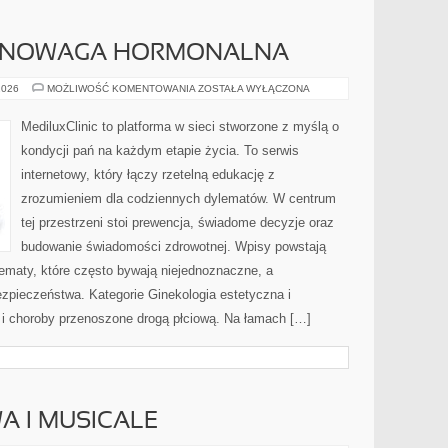
WNOWAGA HORMONALNA
HORMONY
2026
MOŻLIWOŚĆ KOMENTOWANIA
ZOSTAŁA WYŁĄCZONA
I
RÓWNOWAGA
HORMONALNA
MediluxClinic to platforma w sieci stworzone z myślą o
kondycji pań na każdym etapie życia. To serwis
internetowy, który łączy rzetelną edukację z
zrozumieniem dla codziennych dylematów. W centrum
tej przestrzeni stoi prewencja, świadome decyzje oraz
budowanie świadomości zdrowotnej. Wpisy powstają
ematy, które często bywają niejednoznaczne, a
zpieczeństwa. Kategorie Ginekologia estetyczna i
e i choroby przenoszone drogą płciową. Na łamach […]
A I MUSICALE