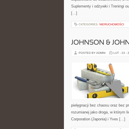
Suplementy i odżywki i Treningi o
[…]
CATEGORIES:
NIERUCHOMOŚCI
JOHNSON & JOHN
POSTED BY ADMIN
LUT - 23 - 
pielęgnacji bez chaosu oraz bez p
rozumianej jako droga, w którym l
Corporation (Japonia) i Yves […]