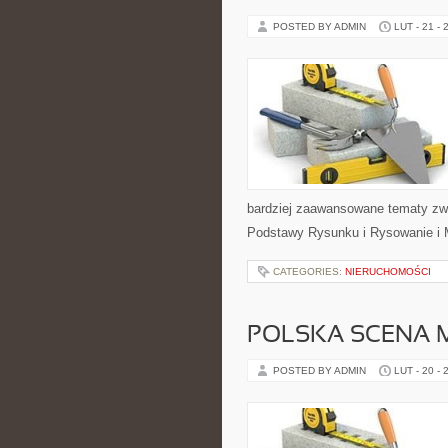
POSTED BY ADMIN
LUT - 21 - 
bardziej zaawansowane tematy zwią
Podstawy Rysunku i Rysowanie i M
CATEGORIES:
NIERUCHOMOŚCI
POLSKA SCENA 
POSTED BY ADMIN
LUT - 20 - 