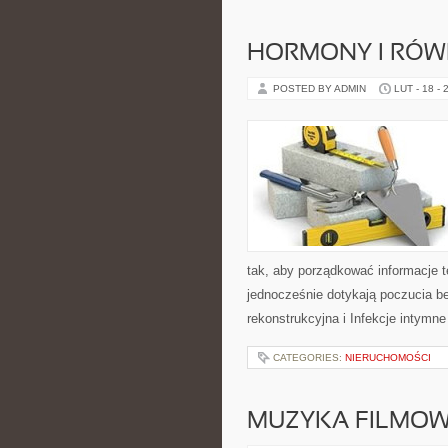
HORMONY I RÓ
POSTED BY ADMIN
LUT - 18 - 
tak, aby porządkować informacje t
jednocześnie dotykają poczucia be
rekonstrukcyjna i Infekcje intymn
CATEGORIES:
NIERUCHOMOŚCI
MUZYKA FILMOW