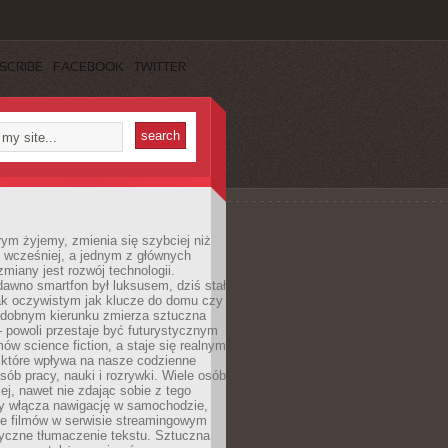
SCRIBE
FACEBOOK
TWITTER
rym żyjemy, zmienia się szybciej niż
 wcześniej, a jednym z głównych
zmiany jest rozwój technologii.
awno smartfon był luksusem, dziś stał
ak oczywistym jak klucze do domu czy
podobnym kierunku zmierza sztuczna
 – powoli przestaje być futurystycznym
mów science fiction, a staje się realnym
 które wpływa na nasze codzienne
sób pracy, nauki i rozrywki. Wiele osób
iej, nawet nie zdając sobie z tego
dy włącza nawigację w samochodzie,
e filmów w serwisie streamingowym
yczne tłumaczenie tekstu. Sztuczna