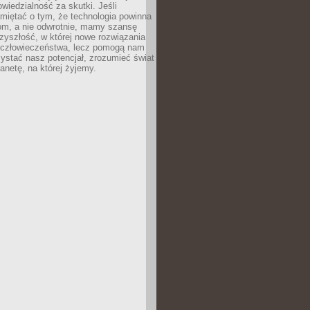
owiedzialność za skutki. Jeśli
miętać o tym, że technologia powinna
iom, a nie odwrotnie, mamy szansę
zyszłość, w której nowe rozwiązania
ą człowieczeństwa, lecz pomogą nam
zystać nasz potencjał, zrozumieć świat
lanetę, na której żyjemy.