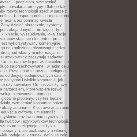
aryzacji i podziałom, wzmacniać
ądy i utrwalać stereotypy. Dlatego tak
aby rozwój technologii szedł w parze z
nością, transparentnością i regulacjami
ie można też pominąć kwestii
 Żeby działać skutecznie, systemy
 potrzebują danych – im więcej, tym
 kliknięcie, wyszukiwanie, lokalizacja
 zakupów staje się elementem profilu,
 jest wykorzystywany komercyjnie.
ega na znalezieniu równowagi między
trolą nad własnymi informacjami.
iej użytkownicy zaczynają zadawać
, kto tak naprawdę jest właścicielem ich
długo są przechowywane i w jakim celu
ne. Przyszłość sztucznej inteligencji
żeć od decyzji podejmowanych dziś –
 polityków i wielkie korporacje, jak i
ych użytkowników. Od nas zależy, czy
na narzędziem, które wspiera rozwój
iweluje nierówności i pomaga
globalne problemy, czy też będzie
odziały, wzmacniać konsumpcjonizm i
 utraty autonomii. Kluczowe znaczenie
 edukacja cyfrowa, umiejętność
 myślenia oraz tworzenie etycznych
la twórców i użytkowników technologii.
sztuczna inteligencja jest tylko
– potężnym, ale pozbawionym własnej
wiek nadaje jej kierunek, definiuje cele