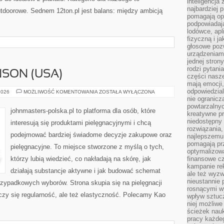
inteligencja
najbardziej
utdoorowe. Sednem 12ton.pl jest balans: między ambicją
pomagają op
podpowiadają
lodówce, apl
fizyczną i j
głosowe poz
urządzeniam
jednej stron
rodzi pytani
SON (USA)
części nasze
mają emocji,
odpowiedzial
JOHNSON
2026
MOŻLIWOŚĆ KOMENTOWANIA
ZOSTAŁA WYŁĄCZONA
&
nie ogranicz
JOHNSON
powtarzalnyc
(USA)
johnmasters-polska.pl to platforma dla osób, które
kreatywne pr
niedostępny 
interesują się produktami pielęgnacyjnymi i chcą
rozwiązania
podejmować bardziej świadome decyzje zakupowe oraz
najlepszemu
pomagają pr
pielęgnacyjne. To miejsce stworzone z myślą o tych,
optymalizow
którzy lubią wiedzieć, co nakładają na skórę, jak
finansowe cz
kampanie re
działają substancje aktywne i jak budować schemat
ale też wyz
nieustannie 
rzypadkowych wyborów. Strona skupia się na pielęgnacji
rosnącymi w
iczy się regularność, ale też elastyczność. Polecamy Kao
wpływ sztucz
niej możliwe
ścieżek nauk
pracy każde