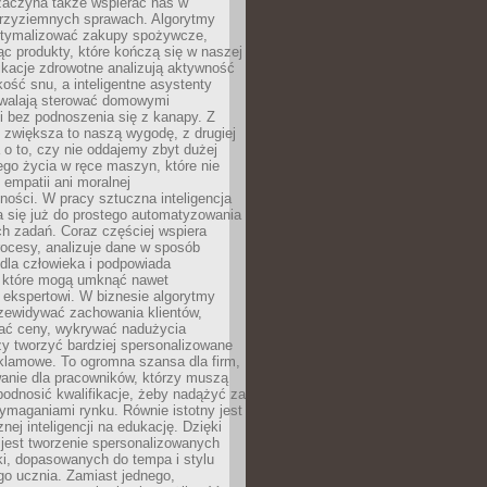
 zaczyna także wspierać nas w
 przyziemnych sprawach. Algorytmy
tymalizować zakupy spożywcze,
c produkty, które kończą się w naszej
ikacje zdrowotne analizują aktywność
akość snu, a inteligentne asystenty
walają sterować domowymi
i bez podnoszenia się z kanapy. Z
y zwiększa to naszą wygodę, z drugiej
a o to, czy nie oddajemy zbyt dużej
go życia w ręce maszyn, które nie
 empatii ani moralnej
ności. W pracy sztuczna inteligencja
a się już do prostego automatyzowania
h zadań. Coraz częściej wspiera
ocesy, analizuje dane w sposób
dla człowieka i podpowiada
, które mogą umknąć nawet
 ekspertowi. W biznesie algorytmy
zewidywać zachowania klientów,
ać ceny, wykrywać nadużycia
y tworzyć bardziej spersonalizowane
klamowe. To ogromna szansa dla firm,
wanie dla pracowników, którzy muszą
podnosić kwalifikacje, żeby nadążyć za
ymaganiami rynku. Równie istotny jest
nej inteligencji na edukację. Dzięki
 jest tworzenie spersonalizowanych
i, dopasowanych do tempa i stylu
go ucznia. Zamiast jednego,