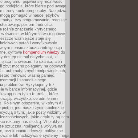
o programu, pojawia się możliwość
go podejścia, które bierze pod uwagę
e strony konkretnej osoby. Narzędzia
I mogą pomagać w nauce języków
ematyki czy programowania, reagując
ostosowując poziom trudności.
e rośnie znaczenie krytycznego
 w świecie, w którym łatwo o gotowe
jeszcze ważniejsze staje się
aściwych pytań i weryfikowanie
wnym sensie sztuczna inteligencja
mne, cyfrowe
kompendium wiedzy
do
y dostęp niemal natychmiast, z
ejsca na świecie. To szansa, ale i
śli zbyt mocno polegamy na gotowych
ch i automatycznych podpowiedziach,
stać trenować własną pamięć,
centracji i samodzielnego
ia problemów. Ryzykujemy też
ię w bańce informacyjnej, gdzie
kazują nam tylko te treści, które
suwając wszystko, co odmienne i
ce. Kolejnym obszarem, w którym AI
e piętno, jest nasze życie społeczne.
cydują o tym, jakie posty widzimy w
łecznościowych, jakie artykuły są nam
akie reklamy nas śledzą. W praktyce
że sztuczna inteligencja wpływa na
, przekonania i decyzje polityczne.
ktowane lub nadużywane systemy mogą