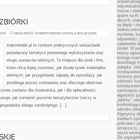
uniwersalneg
indywidualne
mocne i słab
oparte na A
obcych, mat
ZBIÓRKI
na błędy i d
Jednocześni
SKUPY
2026
MOŻLIWOŚĆ KOMENTOWANIA
ZOSTAŁA WYŁĄCZONA
myślenia, bo
I
odpowiedzi, 
PUNKTY
zadawanie wł
ZBIÓRKI
makmetalik.pl to centrum praktycznych wskazówek
źródeł. W pe
poświęcony tematyce ponownego wykorzystania oraz
tworzy ogro
którego mam
skupu surowców wtórnych. To miejsce dla osób i firm,
dowolnego mi
pułapka. Je
które chcą lepiej rozumieć, jak działa rynek materiałów
rozwiązania
wtórnych, jak przygotować odpady do sprzedaży, jak
możemy prze
zdolność kon
przebiega proces sortowania oraz dlaczego właściwe
rozwiązywan
nie zarówno dla środowiska, jak i dla opłacalności.
zamknięcie s
algorytmy po
kazuje, jak zamienić pozornie bezużyteczne rzeczy w
„lubimy”, od
konfrontują
 gospodarkę obiegu zamkniętego. […]
odciska siln
Algorytmy de
mediach spo
polecane i j
oznacza to, 
nasze emocje
SKIE
Źle zaproje