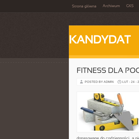
Archiwum
GKS
Strona główna
KANDYDAT
FITNESS DLA PO
POSTED BY ADMIN
LUT - 24 - 
dopasowane do codzienności, a nie