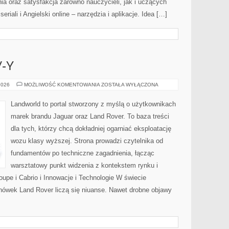
ia oraz satysfakcja zarówno nauczycieli, jak i uczących
eriali i Angielski online – narzędzia i aplikacje. Idea […]
-Y
LUKSUSOWE
2026
MOŻLIWOŚĆ KOMENTOWANIA
ZOSTAŁA WYŁĄCZONA
SUV-
Y
Landworld to portal stworzony z myślą o użytkownikach
marek brandu Jaguar oraz Land Rover. To baza treści
dla tych, którzy chcą dokładniej ogarniać eksploatację
wozu klasy wyższej. Strona prowadzi czytelnika od
fundamentów po techniczne zagadnienia, łącząc
warsztatowy punkt widzenia z kontekstem rynku i
upe i Cabrio i Innowacje i Technologie W świecie
nówek Land Rover liczą się niuanse. Nawet drobne objawy