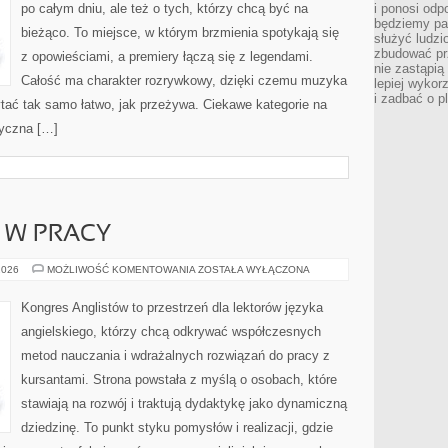
po całym dniu, ale też o tych, którzy chcą być na
i ponosi odp
będziemy pa
bieżąco. To miejsce, w którym brzmienia spotykają się
służyć ludz
zbudować pr
z opowieściami, a premiery łączą się z legendami.
nie zastąpi
Całość ma charakter rozrywkowy, dzięki czemu muzyka
lepiej wykor
i zadbać o p
czytać tak samo łatwo, jak przeżywa. Ciekawe kategorie na
zyczna […]
I W PRACY
JĘZYK
2026
MOŻLIWOŚĆ KOMENTOWANIA
ZOSTAŁA WYŁĄCZONA
ANGIELSKI
W
PRACY
Kongres Anglistów to przestrzeń dla lektorów języka
angielskiego, którzy chcą odkrywać współczesnych
metod nauczania i wdrażalnych rozwiązań do pracy z
kursantami. Strona powstała z myślą o osobach, które
stawiają na rozwój i traktują dydaktykę jako dynamiczną
dziedzinę. To punkt styku pomysłów i realizacji, gdzie