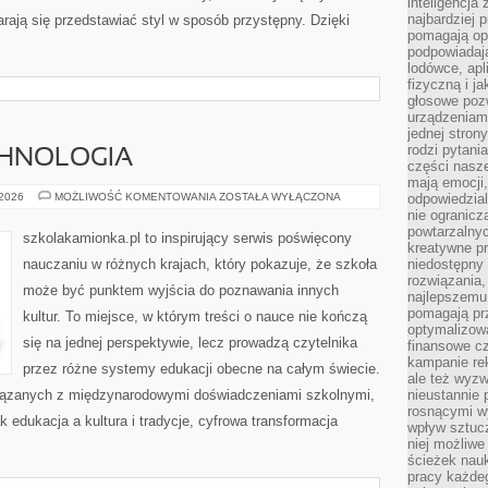
inteligencja
najbardziej
tarają się przedstawiać styl w sposób przystępny. Dzięki
pomagają op
podpowiadają
lodówce, apl
fizyczną i j
głosowe poz
urządzeniam
jednej stron
rodzi pytani
CHNOLOGIA
części nasze
mają emocji,
EDUKACJA
 2026
MOŻLIWOŚĆ KOMENTOWANIA
ZOSTAŁA WYŁĄCZONA
odpowiedzial
A
nie ogranicz
TECHNOLOGIA
powtarzalnyc
szkolakamionka.pl to inspirujący serwis poświęcony
kreatywne pr
nauczaniu w różnych krajach, który pokazuje, że szkoła
niedostępny 
rozwiązania
może być punktem wyjścia do poznawania innych
najlepszemu
pomagają pr
kultur. To miejsce, w którym treści o nauce nie kończą
optymalizow
się na jednej perspektywie, lecz prowadzą czytelnika
finansowe cz
kampanie re
przez różne systemy edukacji obecne na całym świecie.
ale też wyz
wiązanych z międzynarodowymi doświadczeniami szkolnymi,
nieustannie 
rosnącymi w
k edukacja a kultura i tradycje, cyfrowa transformacja
wpływ sztucz
niej możliwe
ścieżek nauk
pracy każde