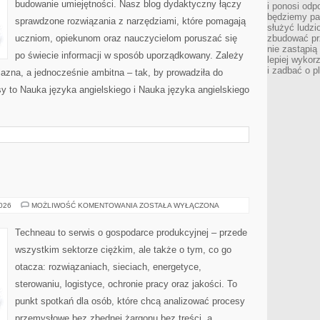
budowanie umiejętności. Nasz blog dydaktyczny łączy
i ponosi odp
będziemy pa
sprawdzone rozwiązania z narzędziami, które pomagają
służyć ludz
uczniom, opiekunom oraz nauczycielom poruszać się
zbudować pr
nie zastąpi
po świecie informacji w sposób uporządkowany. Zależy
lepiej wykor
i zadbać o p
jazna, a jednocześnie ambitna – tak, by prowadziła do
sy to Nauka języka angielskiego i Nauka języka angielskiego
TECHNEAU
2026
MOŻLIWOŚĆ KOMENTOWANIA
ZOSTAŁA WYŁĄCZONA
Techneau to serwis o gospodarce produkcyjnej – przede
wszystkim sektorze ciężkim, ale także o tym, co go
otacza: rozwiązaniach, sieciach, energetyce,
sterowaniu, logistyce, ochronie pracy oraz jakości. To
punkt spotkań dla osób, które chcą analizować procesy
przemysłowe bez zbędnej żargonu bez treści, a