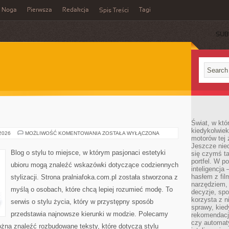
Noga
Pierwsza
Redakcja
Tagi
Spis Treści
SUB
Świat, w któ
kiedykolwiek
VALENTINO
 2026
MOŻLIWOŚĆ KOMENTOWANIA
ZOSTAŁA WYŁĄCZONA
motorów tej 
Jeszcze nied
Blog o stylu to miejsce, w którym pasjonaci estetyki
się czymś t
portfel. W 
ubioru mogą znaleźć wskazówki dotyczące codziennych
inteligencja
hasłem z fil
stylizacji. Strona pralniafoka.com.pl została stworzona z
narzędziem,
myślą o osobach, które chcą lepiej rozumieć modę. To
decyzje, spo
korzysta z n
serwis o stylu życia, który w przystępny sposób
sprawy, kie
przedstawia najnowsze kierunki w modzie. Polecamy
rekomendacj
czy automat
można znaleźć rozbudowane teksty, które dotyczą stylu