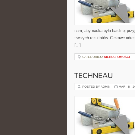
nam, aby nauka była bardziej przy
trwałych rezultatów. Ciekawe adre
[…]
CATEGORIES:
NIERUCHOMOŚCI
TECHNEAU
POSTED BY ADMIN
MAR - 8 - 