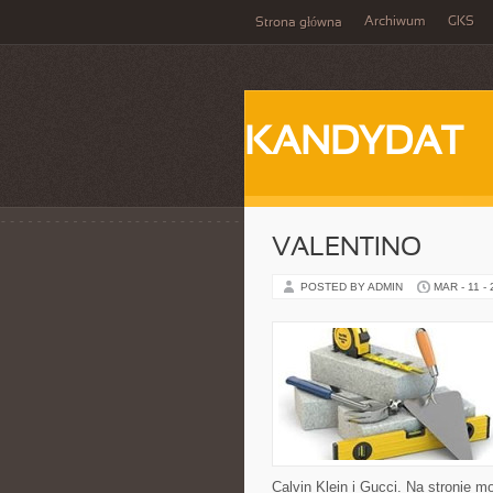
Archiwum
GKS
Strona główna
KANDYDAT
VALENTINO
POSTED BY ADMIN
MAR - 11 -
Calvin Klein i Gucci. Na stronie 