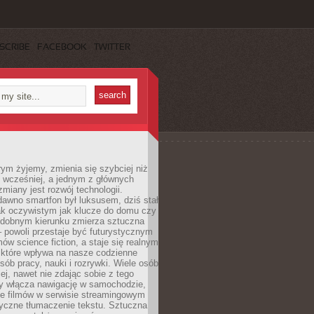
SCRIBE
FACEBOOK
TWITTER
rym żyjemy, zmienia się szybciej niż
 wcześniej, a jednym z głównych
zmiany jest rozwój technologii.
awno smartfon był luksusem, dziś stał
ak oczywistym jak klucze do domu czy
podobnym kierunku zmierza sztuczna
 – powoli przestaje być futurystycznym
mów science fiction, a staje się realnym
 które wpływa na nasze codzienne
sób pracy, nauki i rozrywki. Wiele osób
iej, nawet nie zdając sobie z tego
dy włącza nawigację w samochodzie,
e filmów w serwisie streamingowym
yczne tłumaczenie tekstu. Sztuczna