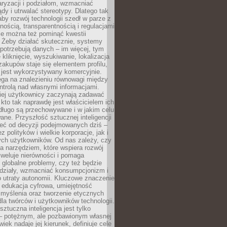
aryzacji i podziałom, wzmacniać
ądy i utrwalać stereotypy. Dlatego tak
aby rozwój technologii szedł w parze z
nością, transparentnością i regulacjami
ie można też pominąć kwestii
 Żeby działać skutecznie, systemy
 potrzebują danych – im więcej, tym
 kliknięcie, wyszukiwanie, lokalizacja
 zakupów staje się elementem profilu,
 jest wykorzystywany komercyjnie.
ega na znalezieniu równowagi między
trolą nad własnymi informacjami.
iej użytkownicy zaczynają zadawać
, kto tak naprawdę jest właścicielem ich
długo są przechowywane i w jakim celu
ne. Przyszłość sztucznej inteligencji
żeć od decyzji podejmowanych dziś –
 polityków i wielkie korporacje, jak i
ych użytkowników. Od nas zależy, czy
na narzędziem, które wspiera rozwój
iweluje nierówności i pomaga
globalne problemy, czy też będzie
odziały, wzmacniać konsumpcjonizm i
 utraty autonomii. Kluczowe znaczenie
 edukacja cyfrowa, umiejętność
 myślenia oraz tworzenie etycznych
la twórców i użytkowników technologii.
sztuczna inteligencja jest tylko
– potężnym, ale pozbawionym własnej
wiek nadaje jej kierunek, definiuje cele