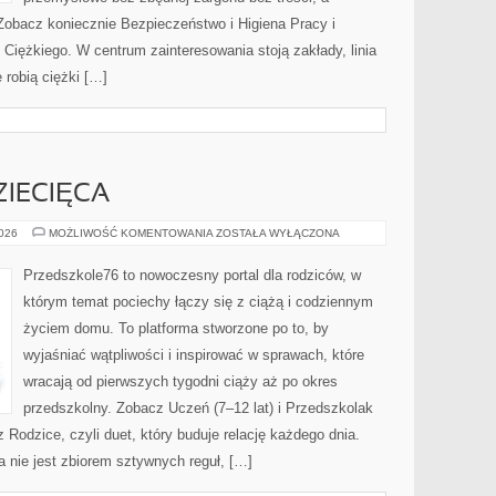
Zobacz koniecznie Bezpieczeństwo i Higiena Pracy i
iężkiego. W centrum zainteresowania stoją zakłady, linia
 robią ciężki […]
IECIĘCA
PSYCHOLOGIA
2026
MOŻLIWOŚĆ KOMENTOWANIA
ZOSTAŁA WYŁĄCZONA
DZIECIĘCA
Przedszkole76 to nowoczesny portal dla rodziców, w
którym temat pociechy łączy się z ciążą i codziennym
życiem domu. To platforma stworzone po to, by
wyjaśniać wątpliwości i inspirować w sprawach, które
wracają od pierwszych tygodni ciąży aż po okres
przedszkolny. Zobacz Uczeń (7–12 lat) i Przedszkolak
z Rodzice, czyli duet, który buduje relację każdego dnia.
 nie jest zbiorem sztywnych reguł, […]