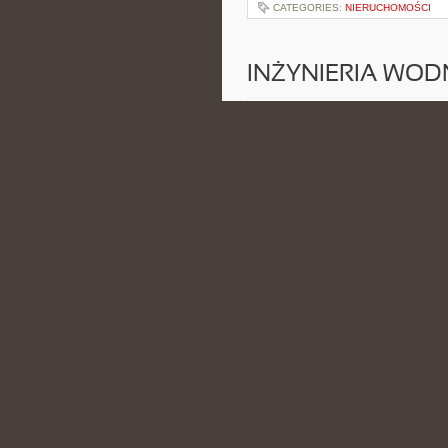
CATEGORIES:
NIERUCHOMOŚCI
INŻYNIERIA WOD
POSTED BY ADMIN
LUT - 27 - 
treści mogli sięgać praktycy oraz 
Kanalizacja i Odwodnienia i Instal
CATEGORIES:
NIERUCHOMOŚCI