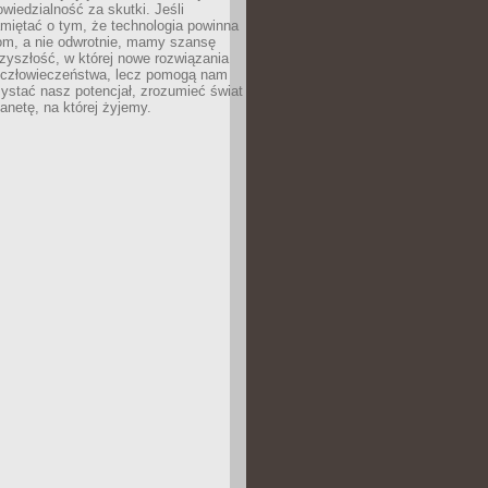
owiedzialność za skutki. Jeśli
miętać o tym, że technologia powinna
iom, a nie odwrotnie, mamy szansę
zyszłość, w której nowe rozwiązania
ą człowieczeństwa, lecz pomogą nam
zystać nasz potencjał, zrozumieć świat
lanetę, na której żyjemy.