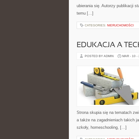
ubierania się. Autorzy publikacji s
temu […]
CATEGORIES:
NIERUCHOMOŚCI
EDUKACJA A TE
POSTED BY ADMIN
MAR - 10 -
Strona skupia się na tematach z
a także na zagadnieniach takich ja
szkoły, homeschooling, […]