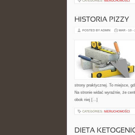
CATEGORIES:
NIERUCHOMOŚCI
HISTORIA PIZZY
POSTED BY ADMIN
MAR - 10 -
strony praktycznej. To miejsce, gd
Na stronie widać wyraźnie, że cen
obok niej […]
CATEGORIES:
NIERUCHOMOŚCI
DIETA KETOGENI