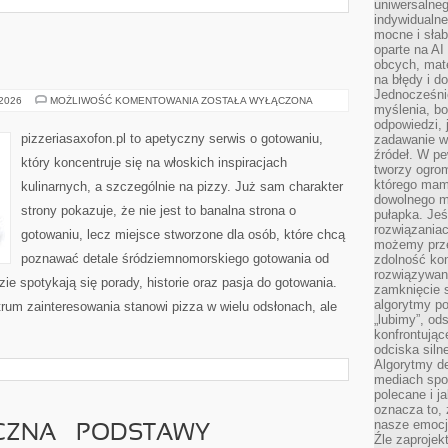
uniwersalneg
indywidualne
mocne i słab
oparte na A
obcych, mat
na błędy i d
Jednocześni
HISTORIA
 2026
MOŻLIWOŚĆ KOMENTOWANIA
ZOSTAŁA WYŁĄCZONA
myślenia, bo
PIZZY
odpowiedzi, 
pizzeriasaxofon.pl to apetyczny serwis o gotowaniu,
zadawanie wł
źródeł. W pe
który koncentruje się na włoskich inspiracjach
tworzy ogro
którego mam
kulinarnych, a szczególnie na pizzy. Już sam charakter
dowolnego mi
strony pokazuje, że nie jest to banalna strona o
pułapka. Je
rozwiązania
gotowaniu, lecz miejsce stworzone dla osób, które chcą
możemy prze
poznawać detale śródziemnomorskiego gotowania od
zdolność kon
rozwiązywan
zie spotykają się porady, historie oraz pasja do gotowania.
zamknięcie s
algorytmy po
trum zainteresowania stanowi pizza w wielu odsłonach, ale
„lubimy”, od
konfrontują
odciska siln
Algorytmy de
mediach spo
polecane i j
oznacza to, 
nasze emocje
CZNA – PODSTAWY
Źle zaproje