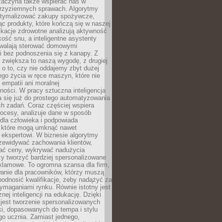
 zaczyna także wspierać nas w
 przyziemnych sprawach. Algorytmy
tymalizować zakupy spożywcze,
c produkty, które kończą się w naszej
ikacje zdrowotne analizują aktywność
akość snu, a inteligentne asystenty
walają sterować domowymi
i bez podnoszenia się z kanapy. Z
y zwiększa to naszą wygodę, z drugiej
a o to, czy nie oddajemy zbyt dużej
go życia w ręce maszyn, które nie
 empatii ani moralnej
ności. W pracy sztuczna inteligencja
a się już do prostego automatyzowania
h zadań. Coraz częściej wspiera
ocesy, analizuje dane w sposób
dla człowieka i podpowiada
, które mogą umknąć nawet
 ekspertowi. W biznesie algorytmy
zewidywać zachowania klientów,
ać ceny, wykrywać nadużycia
y tworzyć bardziej spersonalizowane
klamowe. To ogromna szansa dla firm,
wanie dla pracowników, którzy muszą
podnosić kwalifikacje, żeby nadążyć za
ymaganiami rynku. Równie istotny jest
nej inteligencji na edukację. Dzięki
 jest tworzenie spersonalizowanych
i, dopasowanych do tempa i stylu
go ucznia. Zamiast jednego,