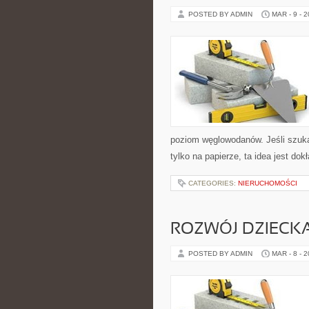
POSTED BY ADMIN
MAR - 9 - 
poziom węglowodanów. Jeśli szukas
tylko na papierze, ta idea jest dok
CATEGORIES:
NIERUCHOMOŚCI
ROZWÓJ DZIECK
POSTED BY ADMIN
MAR - 8 - 