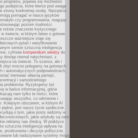
o programu, pojawia się możliwość
go podejścia, które bierze pod uwagę
e strony konkretnej osoby. Narzędzia
I mogą pomagać w nauce języków
ematyki czy programowania, reagując
ostosowując poziom trudności.
e rośnie znaczenie krytycznego
 w świecie, w którym łatwo o gotowe
jeszcze ważniejsze staje się
aściwych pytań i weryfikowanie
wnym sensie sztuczna inteligencja
mne, cyfrowe
kompendium wiedzy
do
y dostęp niemal natychmiast, z
ejsca na świecie. To szansa, ale i
śli zbyt mocno polegamy na gotowych
ch i automatycznych podpowiedziach,
stać trenować własną pamięć,
centracji i samodzielnego
ia problemów. Ryzykujemy też
ię w bańce informacyjnej, gdzie
kazują nam tylko te treści, które
suwając wszystko, co odmienne i
ce. Kolejnym obszarem, w którym AI
e piętno, jest nasze życie społeczne.
cydują o tym, jakie posty widzimy w
łecznościowych, jakie artykuły są nam
akie reklamy nas śledzą. W praktyce
że sztuczna inteligencja wpływa na
, przekonania i decyzje polityczne.
ktowane lub nadużywane systemy mogą