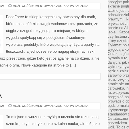
sprzyjać pol
DIETA
skrajne pogl
2026
MOŻLIWOŚĆ KOMENTOWANIA
ZOSTAŁA WYŁĄCZONA
KETOGENICZNA
ważne jest, 
–
odpowiedzial
PODSTAWY
FoodForce to sklep ketogeniczny stworzony dla osób,
prawnymi. N
prywatności.
które chcą jeść niskowęglowodanowo bez poczucia, że
oparte na AI
ciągle z czegoś rezygnują. To miejsce, w którym
lepiej. Każde
czy historia
wygoda spotykają się z podejściem świadomym:
który często
wybierasz produkty, które wspierają styl życia oparty na
Dylemat pol
wygodą a kon
tłuszczach, a jednocześnie pomagają utrzymać niski
Coraz częśc
pytania o to
z przestrzeni, gdzie keto jest osiągalne na co dzień, a nie
danych, jak 
ładnie o tym. Nowe kategorie na stronie to […]
wykorzystywa
będzie zale
zarówno przez
przez zwykł
stanie się o
człowieka, n
rozwiązywać 
A
pogłębiać p
prowadzić do
będzie miała
ROZWÓJ
2026
MOŻLIWOŚĆ KOMENTOWANIA
ZOSTAŁA WYŁĄCZONA
DZIECKA
krytycznego
standardów d
To miejsce stworzone z myślą o uczeniu się rozumianej
Ostatecznie 
narzędziem 
szeroko, czyli nie tylko jako szkolna nauka, ale też jako
woli. To czło