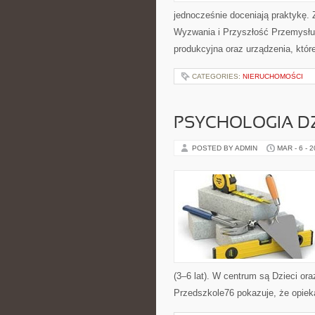
jednocześnie doceniają praktykę. 
Wyzwania i Przyszłość Przemysłu C
produkcyjna oraz urządzenia, które
CATEGORIES:
NIERUCHOMOŚCI
PSYCHOLOGIA DZ
POSTED BY ADMIN
MAR - 6 - 
(3–6 lat). W centrum są Dzieci ora
Przedszkole76 pokazuje, że opieka