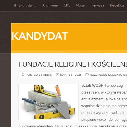
Archiwum
GKS
Noga
Pierwsza
Redakcja
Strona główna
KANDYDAT
FUNDACJE RELIGIJNE I KOŚCIELN
POSTED BY ADMIN
MAR - 14 - 2026
MOŻLIWOŚĆ KOMENTOWA
Sztab WOŚP Tarnobrzeg – G
przestrzeń, w którym wspar
entuzjazmem, a lokalna sp
wspólne działanie ma ogromn
strona o wydarzeniach, ale
skupione wokół idei pomaga
budowania atmosfery, która łączy mieszkańców Tarnobrzega oraz 