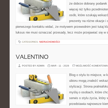
że dobrze dobrany podare
więcej niż tylko przedmiot
osób, które szukają wska
prezenty na różne okazje i 
pierwszego kontaktu widać, że motywem przewodnim jest tutaj kla
luksus nie musi oznaczać przesady, lecz może przejawiać się w s
CATEGORIES:
NIERUCHOMOŚCI
VALENTINO
POSTED BY ADMIN
MAR - 11 - 2026
MOŻLIWOŚĆ KOMENTOWA
Blog o stylu to miejsce, w 
ubioru mogą znaleźć wskaz
stylizacji. Strona pralniafo
myślą o osobach, które chc
serwis o stylu życia, który
przedstawia najnowsze kie