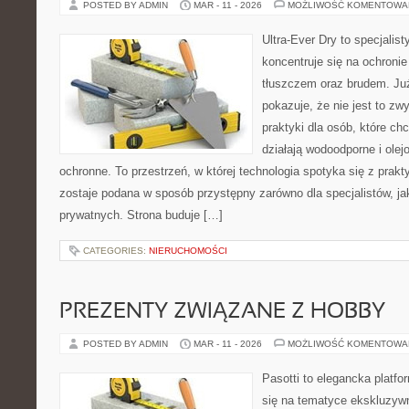
POSTED BY ADMIN
MAR - 11 - 2026
MOŻLIWOŚĆ KOMENTOWA
Ultra-Ever Dry to specjalist
koncentruje się na ochroni
tłuszczem oraz brudem. Ju
pokazuje, że nie jest to z
praktyki dla osób, które chc
działają wodoodporne i olej
ochronne. To przestrzeń, w której technologia spotyka się z prak
zostaje podana w sposób przystępny zarówno dla specjalistów, jak
prywatnych. Strona buduje […]
CATEGORIES:
NIERUCHOMOŚCI
PREZENTY ZWIĄZANE Z HOBBY
POSTED BY ADMIN
MAR - 11 - 2026
MOŻLIWOŚĆ KOMENTOWA
Pasotti to elegancka platfo
się na tematyce ekskluzyw