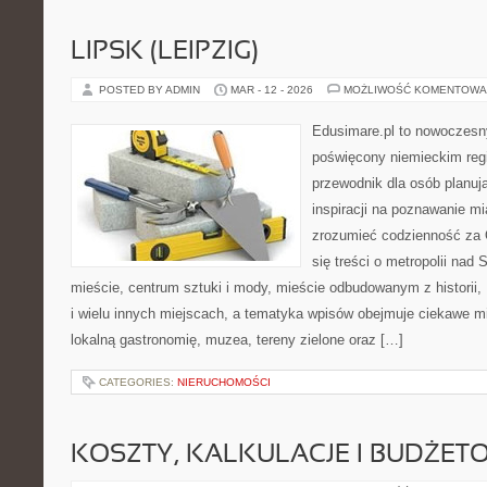
LIPSK (LEIPZIG)
POSTED BY ADMIN
MAR - 12 - 2026
MOŻLIWOŚĆ KOMENTOWA
Edusimare.pl to nowoczesn
poświęcony niemieckim regi
przewodnik dla osób planu
inspiracji na poznawanie mi
zrozumieć codzienność za O
się treści o metropolii nad
mieście, centrum sztuki i mody, mieście odbudowanym z historii
i wielu innych miejscach, a tematyka wpisów obejmuje ciekawe mie
lokalną gastronomię, muzea, tereny zielone oraz […]
CATEGORIES:
NIERUCHOMOŚCI
KOSZTY, KALKULACJE I BUDŻET