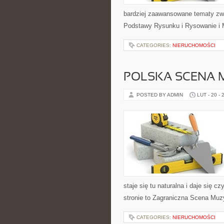
bardziej zaawansowane tematy zwią
Podstawy Rysunku i Rysowanie i M
CATEGORIES:
NIERUCHOMOŚCI
POLSKA SCENA 
POSTED BY ADMIN
LUT - 20 - 
staje się tu naturalna i daje się 
stronie to Zagraniczna Scena Mu
CATEGORIES:
NIERUCHOMOŚCI