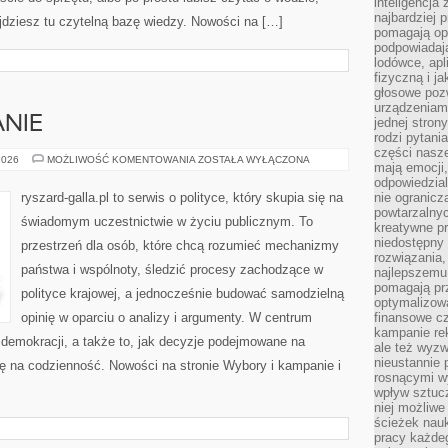
inteligencja
najbardziej
ajdziesz tu czytelną bazę wiedzy. Nowości na […]
pomagają op
podpowiadają
lodówce, apl
fizyczną i j
głosowe poz
urządzeniam
NIE
jednej stron
rodzi pytani
części nasze
WYBORY
2026
MOŻLIWOŚĆ KOMENTOWANIA
ZOSTAŁA WYŁĄCZONA
mają emocji,
I
KAMPANIE
odpowiedzial
ryszard-galla.pl to serwis o polityce, który skupia się na
nie ogranicz
powtarzalnyc
świadomym uczestnictwie w życiu publicznym. To
kreatywne pr
niedostępny 
przestrzeń dla osób, które chcą rozumieć mechanizmy
rozwiązania
państwa i wspólnoty, śledzić procesy zachodzące w
najlepszemu
pomagają pr
polityce krajowej, a jednocześnie budować samodzielną
optymalizow
opinię w oparciu o analizy i argumenty. W centrum
finansowe cz
kampanie re
 demokracji, a także to, jak decyzje podejmowane na
ale też wyz
nieustannie 
ę na codzienność. Nowości na stronie Wybory i kampanie i
rosnącymi w
wpływ sztucz
niej możliwe
ścieżek nauk
pracy każde