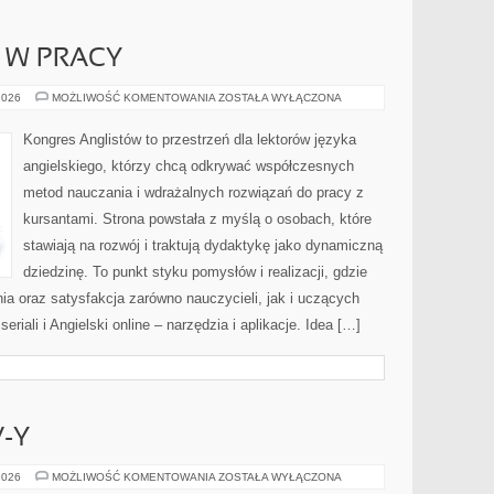
I W PRACY
JĘZYK
2026
MOŻLIWOŚĆ KOMENTOWANIA
ZOSTAŁA WYŁĄCZONA
ANGIELSKI
W
PRACY
Kongres Anglistów to przestrzeń dla lektorów języka
angielskiego, którzy chcą odkrywać współczesnych
metod nauczania i wdrażalnych rozwiązań do pracy z
kursantami. Strona powstała z myślą o osobach, które
stawiają na rozwój i traktują dydaktykę jako dynamiczną
dziedzinę. To punkt styku pomysłów i realizacji, gdzie
ia oraz satysfakcja zarówno nauczycieli, jak i uczących
eriali i Angielski online – narzędzia i aplikacje. Idea […]
-Y
LUKSUSOWE
2026
MOŻLIWOŚĆ KOMENTOWANIA
ZOSTAŁA WYŁĄCZONA
SUV-