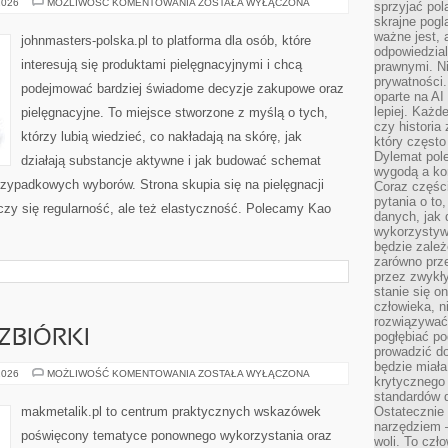
JOHNSON
2026
MOŻLIWOŚĆ KOMENTOWANIA
ZOSTAŁA WYŁĄCZONA
sprzyjać pol
&
skrajne pogl
JOHNSON
(USA)
ważne jest, 
johnmasters-polska.pl to platforma dla osób, które
odpowiedzial
interesują się produktami pielęgnacyjnymi i chcą
prawnymi. N
prywatności.
podejmować bardziej świadome decyzje zakupowe oraz
oparte na AI
lepiej. Każde
pielęgnacyjne. To miejsce stworzone z myślą o tych,
czy historia
którzy lubią wiedzieć, co nakładają na skórę, jak
który często
Dylemat pol
działają substancje aktywne i jak budować schemat
wygodą a kon
rzypadkowych wyborów. Strona skupia się na pielęgnacji
Coraz częśc
pytania o to
iczy się regularność, ale też elastyczność. Polecamy Kao
danych, jak 
wykorzystywa
będzie zale
zarówno przez
przez zwykł
stanie się o
człowieka, n
rozwiązywać 
ZBIÓRKI
pogłębiać p
prowadzić do
będzie miała
SKUPY
2026
MOŻLIWOŚĆ KOMENTOWANIA
ZOSTAŁA WYŁĄCZONA
krytycznego
I
PUNKTY
standardów d
ZBIÓRKI
makmetalik.pl to centrum praktycznych wskazówek
Ostatecznie 
narzędziem 
poświęcony tematyce ponownego wykorzystania oraz
woli. To czło