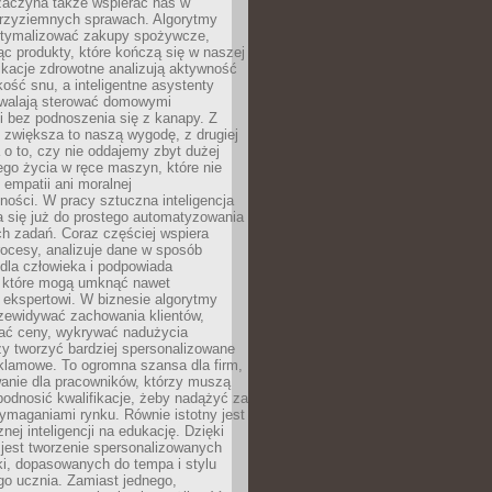
 zaczyna także wspierać nas w
 przyziemnych sprawach. Algorytmy
tymalizować zakupy spożywcze,
c produkty, które kończą się w naszej
ikacje zdrowotne analizują aktywność
akość snu, a inteligentne asystenty
walają sterować domowymi
i bez podnoszenia się z kanapy. Z
y zwiększa to naszą wygodę, z drugiej
a o to, czy nie oddajemy zbyt dużej
go życia w ręce maszyn, które nie
 empatii ani moralnej
ności. W pracy sztuczna inteligencja
a się już do prostego automatyzowania
h zadań. Coraz częściej wspiera
ocesy, analizuje dane w sposób
dla człowieka i podpowiada
, które mogą umknąć nawet
 ekspertowi. W biznesie algorytmy
zewidywać zachowania klientów,
ać ceny, wykrywać nadużycia
y tworzyć bardziej spersonalizowane
klamowe. To ogromna szansa dla firm,
wanie dla pracowników, którzy muszą
podnosić kwalifikacje, żeby nadążyć za
ymaganiami rynku. Równie istotny jest
nej inteligencji na edukację. Dzięki
 jest tworzenie spersonalizowanych
i, dopasowanych do tempa i stylu
go ucznia. Zamiast jednego,