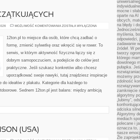
uniwersalneg
indywidualne
mocne i słab
CZĄTKUJĄCYCH
oparte na A
obcych, mat
na błędy i d
FITNESS
2026
MOŻLIWOŚĆ KOMENTOWANIA
ZOSTAŁA WYŁĄCZONA
DLA
Jednocześni
POCZĄTKUJĄCYCH
myślenia, bo
12ton.pl to miejsce dla osób, które chcą zadbać o
odpowiedzi, 
zadawanie wł
formę, zmienić sylwetkę oraz wkręcić się w rower. To
źródeł. W pe
serwis, w którym aktywność fizyczna łączy się z
tworzy ogro
którego mam
dobrym samopoczuciem, a podejście do celów jest
dowolnego mi
pułapka. Je
praktyczne. Jeśli szukasz konkretów albo chcesz
rozwiązania
uporządkować swoje nawyki, tutaj znajdziesz inspiracje
możemy prze
zdolność kon
 do ideałów z plakatu. Kategorie dla każdego to
rozwiązywan
utdoorowe. Sednem 12ton.pl jest balans: między ambicją
zamknięcie s
algorytmy po
„lubimy”, od
konfrontują
odciska siln
Algorytmy de
mediach spo
polecane i j
oznacza to, 
SON (USA)
nasze emocje
Źle zaproje