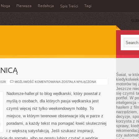
Noga
Pierwsza
Redakcja
Tagi
Spis Treści
SUB
NICĄ
Świat, w któ
kiedykolwiek
Z
2026
MOŻLIWOŚĆ KOMENTOWANIA
ZOSTAŁA WYŁĄCZONA
motorów tej 
WĘDKĄ
Jeszcze nied
ZA
GRANICĄ
się czymś t
Nadorsze-haller.pl to blog wędkarski, który powstał z
portfel. W 
myślą o osobach, dla których pasja wędkarska jest
inteligencja
hasłem z fil
czymś więcej niż tylko weekendowym hobby. To
narzędziem,
miejsce, w którym terenowe obserwacje idą w parze z
decyzje, spo
korzysta z n
poradami, a każdy tekst ma pomagać łowić skuteczniej
sprawy, kie
rekomendacj
i z większą satysfakcją. Jeśli szukasz inspiracji,
czy automat
ie do sprzętu, albo po prostu lubisz czytać o wodzie,