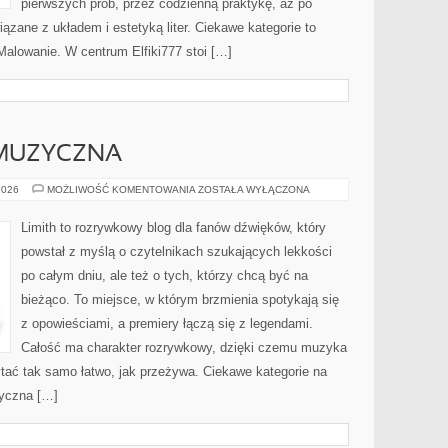
pierwszych prób, przez codzienną praktykę, aż po
zane z układem i estetyką liter. Ciekawe kategorie to
alowanie. W centrum Elfiki777 stoi […]
MUZYCZNA
POLSKA
2026
MOŻLIWOŚĆ KOMENTOWANIA
ZOSTAŁA WYŁĄCZONA
SCENA
MUZYCZNA
Limith to rozrywkowy blog dla fanów dźwięków, który
powstał z myślą o czytelnikach szukających lekkości
po całym dniu, ale też o tych, którzy chcą być na
bieżąco. To miejsce, w którym brzmienia spotykają się
z opowieściami, a premiery łączą się z legendami.
Całość ma charakter rozrywkowy, dzięki czemu muzyka
czytać tak samo łatwo, jak przeżywa. Ciekawe kategorie na
zyczna […]