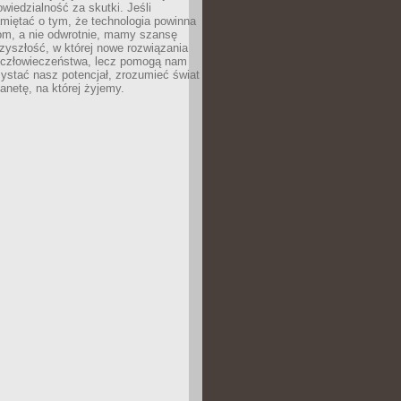
owiedzialność za skutki. Jeśli
miętać o tym, że technologia powinna
iom, a nie odwrotnie, mamy szansę
zyszłość, w której nowe rozwiązania
ą człowieczeństwa, lecz pomogą nam
zystać nasz potencjał, zrozumieć świat
lanetę, na której żyjemy.