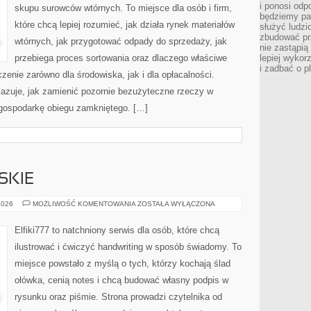
i ponosi odp
skupu surowców wtórnych. To miejsce dla osób i firm,
będziemy pa
które chcą lepiej rozumieć, jak działa rynek materiałów
służyć ludz
zbudować pr
wtórnych, jak przygotować odpady do sprzedaży, jak
nie zastąpi
przebiega proces sortowania oraz dlaczego właściwe
lepiej wykor
i zadbać o p
nie zarówno dla środowiska, jak i dla opłacalności.
kazuje, jak zamienić pozornie bezużyteczne rzeczy w
 gospodarkę obiegu zamkniętego. […]
SKIE
TECHNIKI
2026
MOŻLIWOŚĆ KOMENTOWANIA
ZOSTAŁA WYŁĄCZONA
MALARSKIE
Elfiki777 to natchniony serwis dla osób, które chcą
ilustrować i ćwiczyć handwriting w sposób świadomy. To
miejsce powstało z myślą o tych, którzy kochają ślad
ołówka, cenią notes i chcą budować własny podpis w
rysunku oraz piśmie. Strona prowadzi czytelnika od