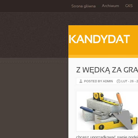
Archiwum
GKS
Strona główna
KANDYDAT
Z WĘDKĄ ZA GRA
POSTED BY ADMIN
LUT - 26 - 
chcesz uporządkować swoje podejśc