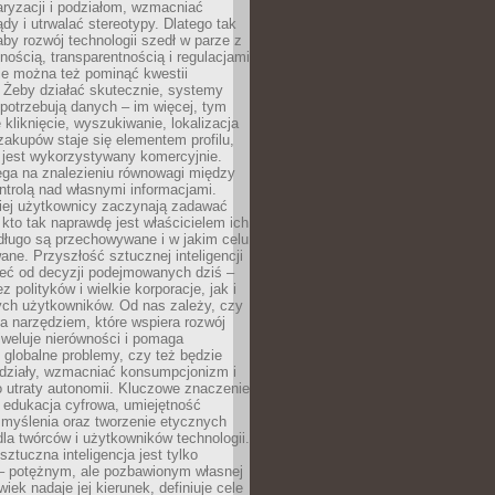
aryzacji i podziałom, wzmacniać
ądy i utrwalać stereotypy. Dlatego tak
aby rozwój technologii szedł w parze z
nością, transparentnością i regulacjami
ie można też pominąć kwestii
 Żeby działać skutecznie, systemy
 potrzebują danych – im więcej, tym
 kliknięcie, wyszukiwanie, lokalizacja
 zakupów staje się elementem profilu,
 jest wykorzystywany komercyjnie.
ega na znalezieniu równowagi między
trolą nad własnymi informacjami.
iej użytkownicy zaczynają zadawać
, kto tak naprawdę jest właścicielem ich
długo są przechowywane i w jakim celu
ne. Przyszłość sztucznej inteligencji
żeć od decyzji podejmowanych dziś –
 polityków i wielkie korporacje, jak i
ych użytkowników. Od nas zależy, czy
na narzędziem, które wspiera rozwój
iweluje nierówności i pomaga
globalne problemy, czy też będzie
odziały, wzmacniać konsumpcjonizm i
 utraty autonomii. Kluczowe znaczenie
 edukacja cyfrowa, umiejętność
 myślenia oraz tworzenie etycznych
la twórców i użytkowników technologii.
sztuczna inteligencja jest tylko
– potężnym, ale pozbawionym własnej
wiek nadaje jej kierunek, definiuje cele