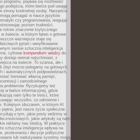
o programu, pojawia się możliwość
go podejścia, które bierze pod uwagę
e strony konkretnej osoby. Narzędzia
I mogą pomagać w nauce języków
ematyki czy programowania, reagując
ostosowując poziom trudności.
e rośnie znaczenie krytycznego
 w świecie, w którym łatwo o gotowe
jeszcze ważniejsze staje się
aściwych pytań i weryfikowanie
wnym sensie sztuczna inteligencja
mne, cyfrowe
kompendium wiedzy
do
y dostęp niemal natychmiast, z
ejsca na świecie. To szansa, ale i
śli zbyt mocno polegamy na gotowych
ch i automatycznych podpowiedziach,
stać trenować własną pamięć,
centracji i samodzielnego
ia problemów. Ryzykujemy też
ię w bańce informacyjnej, gdzie
kazują nam tylko te treści, które
suwając wszystko, co odmienne i
ce. Kolejnym obszarem, w którym AI
e piętno, jest nasze życie społeczne.
cydują o tym, jakie posty widzimy w
łecznościowych, jakie artykuły są nam
akie reklamy nas śledzą. W praktyce
że sztuczna inteligencja wpływa na
, przekonania i decyzje polityczne.
ktowane lub nadużywane systemy mogą