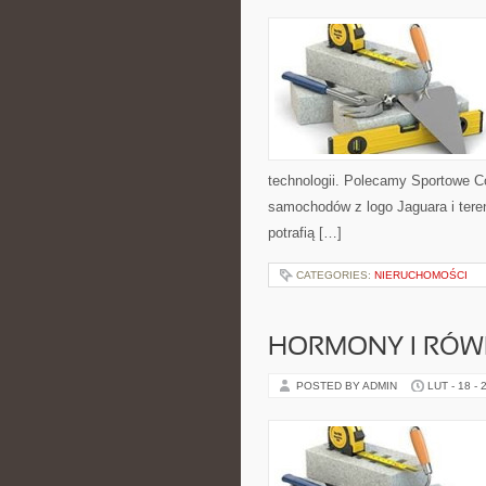
technologii. Polecamy Sportowe Co
samochodów z logo Jaguara i tere
potrafią […]
CATEGORIES:
NIERUCHOMOŚCI
HORMONY I RÓ
POSTED BY ADMIN
LUT - 18 - 