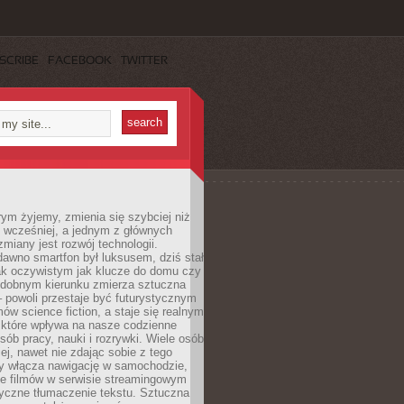
SCRIBE
FACEBOOK
TWITTER
rym żyjemy, zmienia się szybciej niż
 wcześniej, a jednym z głównych
zmiany jest rozwój technologii.
awno smartfon był luksusem, dziś stał
ak oczywistym jak klucze do domu czy
podobnym kierunku zmierza sztuczna
 – powoli przestaje być futurystycznym
mów science fiction, a staje się realnym
 które wpływa na nasze codzienne
sób pracy, nauki i rozrywki. Wiele osób
iej, nawet nie zdając sobie z tego
dy włącza nawigację w samochodzie,
e filmów w serwisie streamingowym
yczne tłumaczenie tekstu. Sztuczna