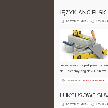
JĘZYK ANGIELSK
POSTED BY ADMIN
LUT - 19 - 
pierwszoplanowa jest jakość uczen
się. Polecamy Angielski z filmów i s
CATEGORIES:
NIERUCHOMOŚCI
LUKSUSOWE SUV
POSTED BY ADMIN
LUT - 19 - 