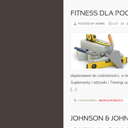
FITNESS DLA PO
POSTED BY ADMIN
LUT - 24 - 
dopasowane do codzienności, a nie
Suplementy i odżywki i Treningi o
[…]
CATEGORIES:
NIERUCHOMOŚCI
JOHNSON & JOHN