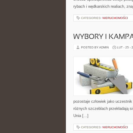
rybach i wędkarskich realiach, zn
CATEGORIES:
NIERUCHOMOŚCI
WYBORY I KAMPA
POSTED BY ADMIN
LUT - 25 - 
pozostaje człowiek jako uczestnik
różnych szczeblach przekładają si
Unia […]
CATEGORIES:
NIERUCHOMOŚCI