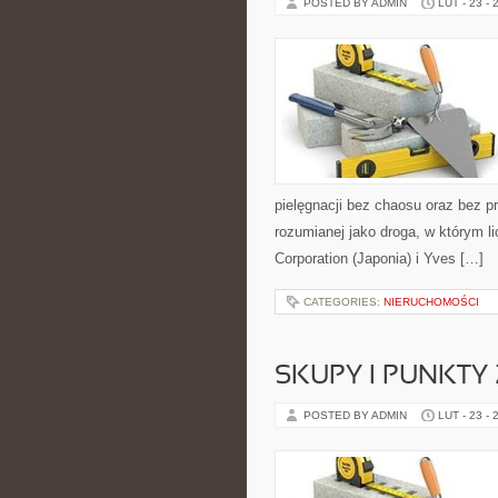
POSTED BY ADMIN
LUT - 23 - 
pielęgnacji bez chaosu oraz bez p
rozumianej jako droga, w którym l
Corporation (Japonia) i Yves […]
CATEGORIES:
NIERUCHOMOŚCI
SKUPY I PUNKTY 
POSTED BY ADMIN
LUT - 23 - 