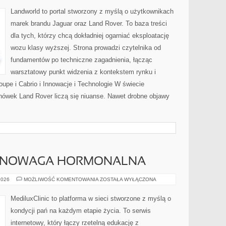
Y
Landworld to portal stworzony z myślą o użytkownikach
marek brandu Jaguar oraz Land Rover. To baza treści
dla tych, którzy chcą dokładniej ogarniać eksploatację
wozu klasy wyższej. Strona prowadzi czytelnika od
fundamentów po techniczne zagadnienia, łącząc
warsztatowy punkt widzenia z kontekstem rynku i
upe i Cabrio i Innowacje i Technologie W świecie
nówek Land Rover liczą się niuanse. Nawet drobne objawy
WNOWAGA HORMONALNA
HORMONY
2026
MOŻLIWOŚĆ KOMENTOWANIA
ZOSTAŁA WYŁĄCZONA
I
RÓWNOWAGA
HORMONALNA
MediluxClinic to platforma w sieci stworzone z myślą o
kondycji pań na każdym etapie życia. To serwis
internetowy, który łączy rzetelną edukację z