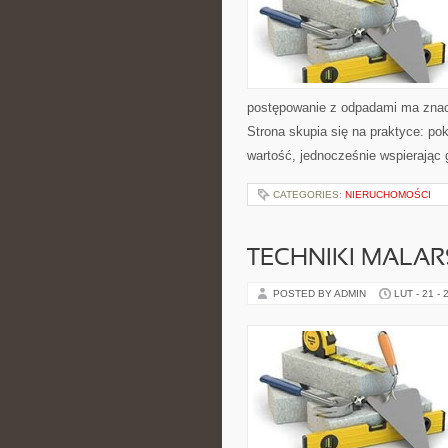
postępowanie z odpadami ma znacze
Strona skupia się na praktyce: po
wartość, jednocześnie wspierając
CATEGORIES:
NIERUCHOMOŚCI
TECHNIKI MALAR
POSTED BY ADMIN
LUT - 21 - 