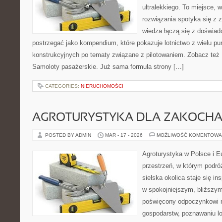
ultralekkiego. To miejsce,
rozwiązania spotyka się z 
wiedza łączą się z doświa
postrzegać jako kompendium, które pokazuje lotnictwo z wielu pu
konstrukcyjnych po tematy związane z pilotowaniem. Zobacz też Pr
Samoloty pasażerskie. Już sama formuła strony […]
CATEGORIES:
NIERUCHOMOŚCI
AGROTURYSTYKA DLA ZAKOCH
POSTED BY ADMIN
MAR - 17 - 2026
MOŻLIWOŚĆ KOMENTOWA
Agroturystyka w Polsce i Eu
przestrzeń, w którym podróż
sielska okolica staje się in
w spokojniejszym, bliższym
poświęcony odpoczynkowi n
gospodarstw, poznawaniu lo