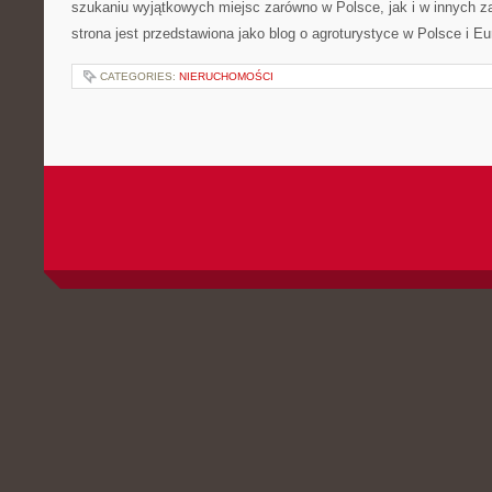
szukaniu wyjątkowych miejsc zarówno w Polsce, jak i w innych 
strona jest przedstawiona jako blog o agroturystyce w Polsce i Eu
CATEGORIES:
NIERUCHOMOŚCI