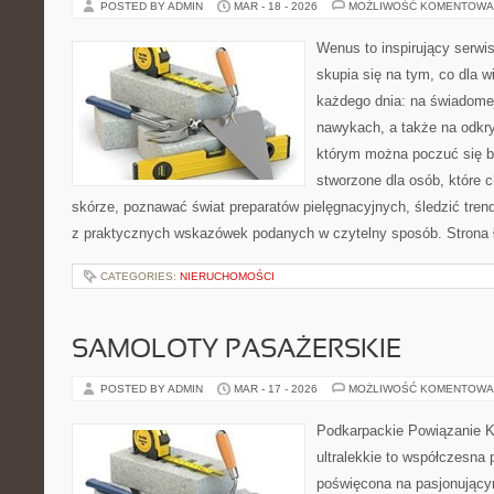
POSTED BY ADMIN
MAR - 18 - 2026
MOŻLIWOŚĆ KOMENTOWA
Wenus to inspirujący serwi
skupia się na tym, co dla w
każdego dnia: na świadomej
nawykach, a także na odkr
którym można poczuć się ba
stworzone dla osób, które 
skórze, poznawać świat preparatów pielęgnacyjnych, śledzić tren
z praktycznych wskazówek podanych w czytelny sposób. Strona 
CATEGORIES:
NIERUCHOMOŚCI
SAMOLOTY PASAŻERSKIE
POSTED BY ADMIN
MAR - 17 - 2026
MOŻLIWOŚĆ KOMENTOWA
Podkarpackie Powiązanie K
ultralekkie to współczesna p
poświęcona na pasjonującym