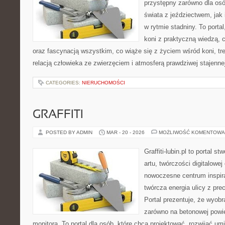
przystępny zarówno dla osó
świata z jeździectwem, jak i
w rytmie stadniny. To porta
koni z praktyczną wiedzą,
oraz fascynacją wszystkim, co wiąże się z życiem wśród koni, tr
relacją człowieka ze zwierzęciem i atmosferą prawdziwej stajenne
CATEGORIES:
NIERUCHOMOŚCI
GRAFFITI
POSTED BY ADMIN
MAR - 20 - 2026
MOŻLIWOŚĆ KOMENTOWA
Graffiti-lubin.pl to portal s
artu, twórczości digitalowej 
nowoczesne centrum inspira
twórcza energia ulicy z pre
Portal prezentuje, że wyob
zarówno na betonowej powier
monitora. To portal dla osób, które chcą projektować, rozwijać u