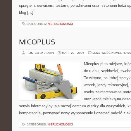
sprzętem, serwisem, testami, poradnikami oraz historiami ludzi 
blog […]
CATEGORIES:
NIERUCHOMOŚCI
MICOPLUS
POSTED BY ADMIN
MAR - 22 - 2026
MOŻLIWOŚĆ KOMENTOWA
Micoplus.pl to miejsce, któ
do ruchu, szybkości, swobo
To witryna, na której spotyk
wrotek, jazdy rekreacyjnej,
osoby zainteresowane narta
oraz jazdą miejską na desce
serwis informacyjny, ale raczej centrum wiedzy dla wszystkich, k
kompetencje, poznawać nowy wyposażenie i czerpać radość z ak
CATEGORIES:
NIERUCHOMOŚCI