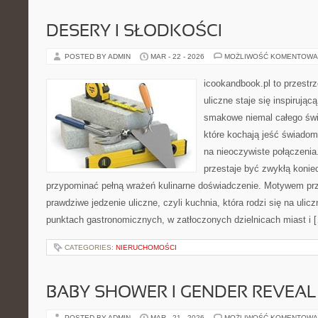
DESERY I SŁODKOŚCI
POSTED BY ADMIN
MAR - 22 - 2026
MOŻLIWOŚĆ KOMENTOWA
icookandbook.pl to przestr
uliczne staje się inspirują
smakowe niemal całego świa
które kochają jeść świadomi
na nieoczywiste połączenia.
przestaje być zwykłą konie
przypominać pełną wrażeń kulinarne doświadczenie. Motywem pr
prawdziwe jedzenie uliczne, czyli kuchnia, która rodzi się na uli
punktach gastronomicznych, w zatłoczonych dzielnicach miast i 
CATEGORIES:
NIERUCHOMOŚCI
BABY SHOWER I GENDER REVEAL
POSTED BY ADMIN
MAR - 21 - 2026
MOŻLIWOŚĆ KOMENTOWA