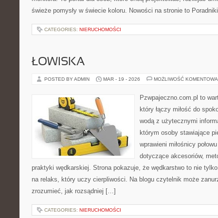
świeże pomysły w świecie koloru. Nowości na stronie to Poradniki 
CATEGORIES:
NIERUCHOMOŚCI
ŁOWISKA
POSTED BY ADMIN
MAR - 19 - 2026
MOŻLIWOŚĆ KOMENTOWA
Pzwpajeczno.com.pl to war
który łączy miłość do spo
wodą z użytecznymi informa
którym osoby stawiające pi
wprawieni miłośnicy połow
dotyczące akcesoriów, meto
praktyki wędkarskiej. Strona pokazuje, że wędkarstwo to nie tylk
na relaks, który uczy cierpliwości. Na blogu czytelnik może zanu
zrozumieć, jak rozsądniej […]
CATEGORIES:
NIERUCHOMOŚCI