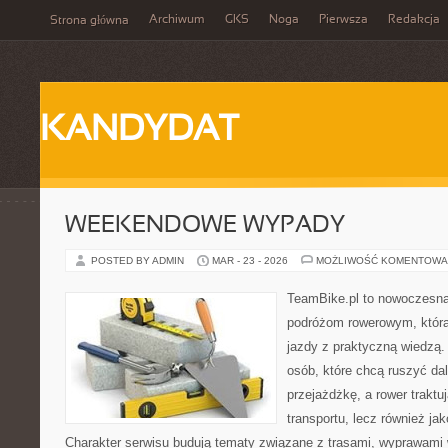
Archiwum
GKS
Noga
Pierwsza
Redakcja
Strona główna
KANDYDAT
WEEKENDOWE WYPADY
POSTED BY ADMIN
MAR - 23 - 2026
MOŻLIWOŚĆ KOMENTOWA
TeamBike.pl to nowoczesna
podróżom rowerowym, która
jazdy z praktyczną wiedzą.
osób, które chcą ruszyć dal
przejażdżkę, a rower traktu
transportu, lecz również ja
Charakter serwisu budują tematy związane z trasami, wyprawami w