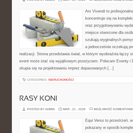
Ars Vivendi to profesjonalna
koncentruje się na komple
oraz przygotowywaniu wyda
miejsce stworzone dla osób, 
szukają oryginalnych pomys
a jednocześnie oczekują pr
realizacji. Strona przedstawia świat, w którym wyobraźnia łączy s
event może stać się wyjątkowym przeżyciem. Polecam Eventy i 
skupia się na projektowaniu imprez dopasowanych […]
CATEGORIES:
NIERUCHOMOŚCI
RASY KONI
POSTED BY ADMIN
MAR - 21 - 2026
MOŻLIWOŚĆ KOMENTOWA
Equi Verso to przestrzeń, w
pokazany w sposób komplek