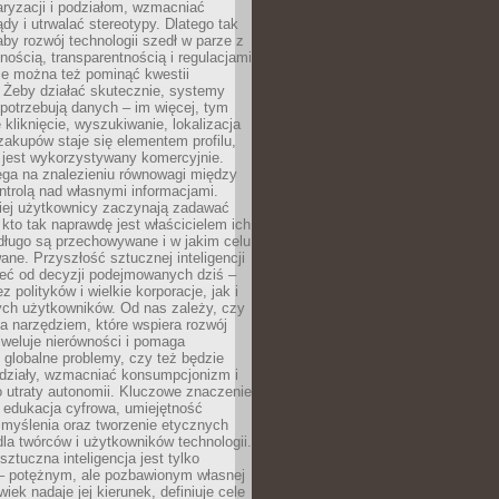
aryzacji i podziałom, wzmacniać
ądy i utrwalać stereotypy. Dlatego tak
aby rozwój technologii szedł w parze z
nością, transparentnością i regulacjami
ie można też pominąć kwestii
 Żeby działać skutecznie, systemy
 potrzebują danych – im więcej, tym
 kliknięcie, wyszukiwanie, lokalizacja
 zakupów staje się elementem profilu,
 jest wykorzystywany komercyjnie.
ega na znalezieniu równowagi między
trolą nad własnymi informacjami.
iej użytkownicy zaczynają zadawać
, kto tak naprawdę jest właścicielem ich
długo są przechowywane i w jakim celu
ne. Przyszłość sztucznej inteligencji
żeć od decyzji podejmowanych dziś –
 polityków i wielkie korporacje, jak i
ych użytkowników. Od nas zależy, czy
na narzędziem, które wspiera rozwój
iweluje nierówności i pomaga
globalne problemy, czy też będzie
odziały, wzmacniać konsumpcjonizm i
 utraty autonomii. Kluczowe znaczenie
 edukacja cyfrowa, umiejętność
 myślenia oraz tworzenie etycznych
la twórców i użytkowników technologii.
sztuczna inteligencja jest tylko
– potężnym, ale pozbawionym własnej
wiek nadaje jej kierunek, definiuje cele