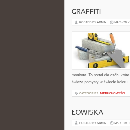
GRAFFITI
POSTED BY ADMIN
MAR - 20 -
monitora. To portal dla osób, któr
świeże pomysły w świecie koloru. N
CATEGORIES:
NIERUCHOMOŚCI
ŁOWISKA
POSTED BY ADMIN
MAR - 19 -