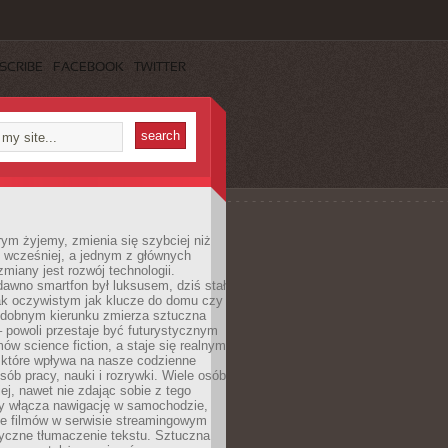
SCRIBE
FACEBOOK
TWITTER
rym żyjemy, zmienia się szybciej niż
 wcześniej, a jednym z głównych
zmiany jest rozwój technologii.
awno smartfon był luksusem, dziś stał
ak oczywistym jak klucze do domu czy
podobnym kierunku zmierza sztuczna
 – powoli przestaje być futurystycznym
mów science fiction, a staje się realnym
 które wpływa na nasze codzienne
sób pracy, nauki i rozrywki. Wiele osób
iej, nawet nie zdając sobie z tego
dy włącza nawigację w samochodzie,
e filmów w serwisie streamingowym
yczne tłumaczenie tekstu. Sztuczna