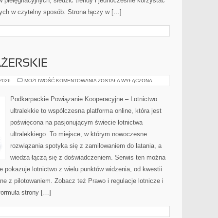
 pielęgnacyjnych, śledzić trendy i jednocześnie korzystać
ch w czytelny sposób. Strona łączy w […]
ŻERSKIE
SAMOLOTY
 2026
MOŻLIWOŚĆ KOMENTOWANIA
ZOSTAŁA WYŁĄCZONA
PASAŻERSKIE
Podkarpackie Powiązanie Kooperacyjne – Lotnictwo
ultralekkie to współczesna platforma online, która jest
poświęcona na pasjonującym świecie lotnictwa
ultralekkiego. To miejsce, w którym nowoczesne
rozwiązania spotyka się z zamiłowaniem do latania, a
wiedza łączą się z doświadczeniem. Serwis ten można
 pokazuje lotnictwo z wielu punktów widzenia, od kwestii
e z pilotowaniem. Zobacz też Prawo i regulacje lotnicze i
ormuła strony […]