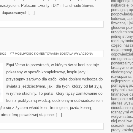
inteligencja
najbardziej
przeżyciem. Polecam Eventy i DIY i Handmade Serwis
pomagają op
ez dopasowanych […]
podpowiadają
lodówce, apl
fizyczną i j
głosowe poz
urządzeniam
jednej stron
rodzi pytani
części nasze
mają emocji,
RASY
 2026
MOŻLIWOŚĆ KOMENTOWANIA
ZOSTAŁA WYŁĄCZONA
odpowiedzial
KONI
nie ogranicz
powtarzalnyc
Equi Verso to przestrzeń, w którym świat koni zostaje
kreatywne pr
pokazany w sposób kompleksowy, inspirujący i
niedostępny 
rozwiązania
przystępny zarówno dla osób, które dopiero wchodzą do
najlepszemu
pomagają pr
świata z jeździectwem, jak i dla tych, którzy od lat żyją
optymalizow
w rytmie stadniny. To portal, który łączy zamiłowanie do
finansowe cz
kampanie re
koni z praktyczną wiedzą, codziennym doświadczeniem
ale też wyz
że się z życiem wśród koni, treningiem, jazdą konną,
nieustannie 
rosnącymi w
i atmosferą prawdziwej stajennej […]
wpływ sztucz
niej możliwe
ścieżek nauk
pracy każde