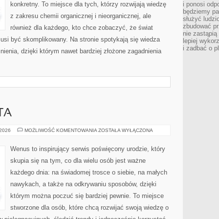
konkretny. To miejsce dla tych, którzy rozwijają wiedzę
i ponosi odp
będziemy pa
z zakresu chemii organicznej i nieorganicznej, ale
służyć ludz
zbudować pr
również dla każdego, kto chce zobaczyć, że świat
nie zastąpi
musi być skomplikowany. Na stronie spotykają się wiedza
lepiej wykor
i zadbać o p
nienia, dzięki którym nawet bardziej złożone zagadnienia
TA
PORADY
 2026
MOŻLIWOŚĆ KOMENTOWANIA
ZOSTAŁA WYŁĄCZONA
EKSPERTA
Wenus to inspirujący serwis poświęcony urodzie, który
skupia się na tym, co dla wielu osób jest ważne
każdego dnia: na świadomej trosce o siebie, na małych
nawykach, a także na odkrywaniu sposobów, dzięki
którym można poczuć się bardziej pewnie. To miejsce
stworzone dla osób, które chcą rozwijać swoją wiedzę o