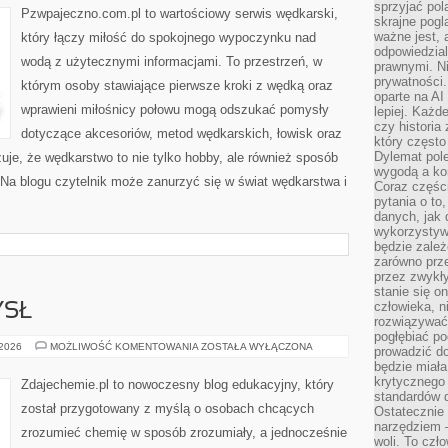
sprzyjać pol
Pzwpajeczno.com.pl to wartościowy serwis wędkarski,
skrajne pogl
ważne jest, 
który łączy miłość do spokojnego wypoczynku nad
odpowiedzial
wodą z użytecznymi informacjami. To przestrzeń, w
prawnymi. N
prywatności.
którym osoby stawiające pierwsze kroki z wędką oraz
oparte na AI
wprawieni miłośnicy połowu mogą odszukać pomysły
lepiej. Każde
czy historia
dotyczące akcesoriów, metod wędkarskich, łowisk oraz
który często
Dylemat pol
zuje, że wędkarstwo to nie tylko hobby, ale również sposób
wygodą a kon
. Na blogu czytelnik może zanurzyć się w świat wędkarstwa i
Coraz częśc
pytania o to
danych, jak 
wykorzystywa
będzie zale
zarówno przez
przez zwykł
stanie się o
człowieka, n
YSŁ
rozwiązywać 
pogłębiać p
CHEMIA
 2026
MOŻLIWOŚĆ KOMENTOWANIA
ZOSTAŁA WYŁĄCZONA
prowadzić do
I
będzie miała
PRZEMYSŁ
krytycznego
Zdajechemie.pl to nowoczesny blog edukacyjny, który
standardów d
został przygotowany z myślą o osobach chcących
Ostatecznie 
narzędziem 
zrozumieć chemię w sposób zrozumiały, a jednocześnie
woli. To czło