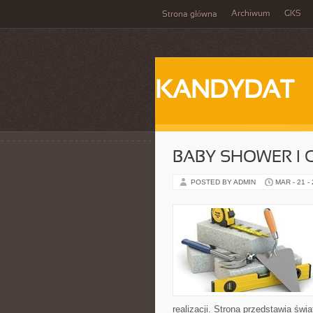
Archiwum
GKS
Strona główna
KANDYDAT
BABY SHOWER I 
POSTED BY ADMIN
MAR - 21 -
realizacji. Strona przedstawia świ