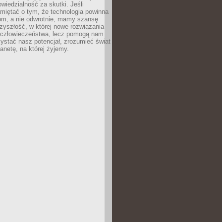
owiedzialność za skutki. Jeśli
miętać o tym, że technologia powinna
iom, a nie odwrotnie, mamy szansę
zyszłość, w której nowe rozwiązania
ą człowieczeństwa, lecz pomogą nam
zystać nasz potencjał, zrozumieć świat
lanetę, na której żyjemy.