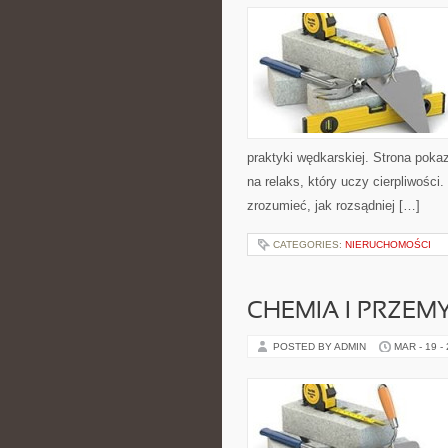
praktyki wędkarskiej. Strona poka
na relaks, który uczy cierpliwości
zrozumieć, jak rozsądniej […]
CATEGORIES:
NIERUCHOMOŚCI
CHEMIA I PRZEM
POSTED BY ADMIN
MAR - 19 -