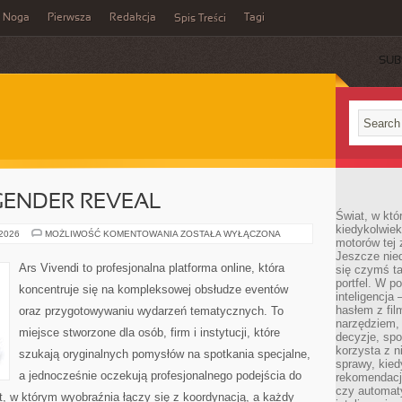
Noga
Pierwsza
Redakcja
Tagi
Spis Treści
SUB
GENDER REVEAL
Świat, w któ
kiedykolwiek
BABY
 2026
MOŻLIWOŚĆ KOMENTOWANIA
ZOSTAŁA WYŁĄCZONA
motorów tej 
SHOWER
I
Jeszcze nied
GENDER
Ars Vivendi to profesjonalna platforma online, która
się czymś t
REVEAL
portfel. W 
koncentruje się na kompleksowej obsłudze eventów
inteligencja
hasłem z fil
oraz przygotowywaniu wydarzeń tematycznych. To
narzędziem,
miejsce stworzone dla osób, firm i instytucji, które
decyzje, spo
korzysta z n
szukają oryginalnych pomysłów na spotkania specjalne,
sprawy, kie
a jednocześnie oczekują profesjonalnego podejścia do
rekomendacj
czy automat
at, w którym wyobraźnia łączy się z koordynacją, a każdy