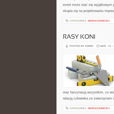
event może stać się wyjątkowym 
skupia się na projektowaniu impr
CATEGORIES:
NIERUCHOMOŚCI
RASY KONI
POSTED BY ADMIN
MAR - 21 -
oraz fascynacją wszystkim, co wią
relacją człowieka ze zwierzęciem 
CATEGORIES:
NIERUCHOMOŚCI