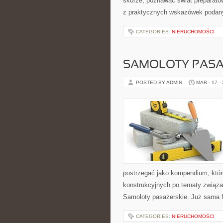
skórze, poznawać świat preparatów
z praktycznych wskazówek podany
CATEGORIES:
NIERUCHOMOŚCI
SAMOLOTY PASA
POSTED BY ADMIN
MAR - 17 -
postrzegać jako kompendium, które
konstrukcyjnych po tematy związan
Samoloty pasażerskie. Już sama f
CATEGORIES:
NIERUCHOMOŚCI