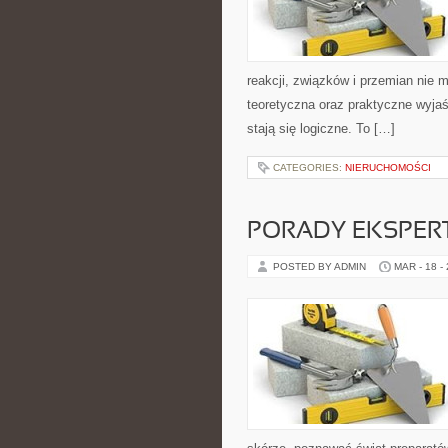
reakcji, związków i przemian nie 
teoretyczna oraz praktyczne wyjaś
stają się logiczne. To […]
CATEGORIES:
NIERUCHOMOŚCI
PORADY EKSPER
POSTED BY ADMIN
MAR - 18 -