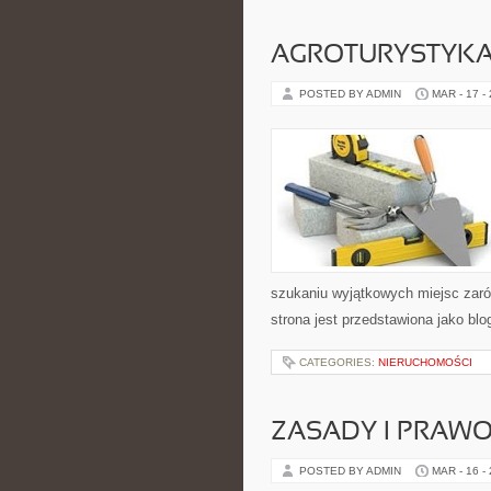
AGROTURYSTYK
POSTED BY ADMIN
MAR - 17 -
szukaniu wyjątkowych miejsc zaró
strona jest przedstawiona jako blo
CATEGORIES:
NIERUCHOMOŚCI
ZASADY I PRAWO
POSTED BY ADMIN
MAR - 16 -