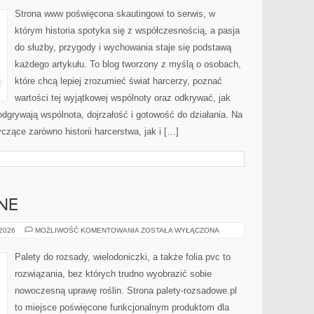
PRAWO
HARCERSKIE
Strona www poświęcona skautingowi to serwis, w
którym historia spotyka się z współczesnością, a pasja
do służby, przygody i wychowania staje się podstawą
każdego artykułu. To blog tworzony z myślą o osobach,
które chcą lepiej zrozumieć świat harcerzy, poznać
wartości tej wyjątkowej wspólnoty oraz odkrywać, jak
odgrywają wspólnota, dojrzałość i gotowość do działania. Na
czące zarówno historii harcerstwa, jak i […]
NE
ROŚLINY
 2026
MOŻLIWOŚĆ KOMENTOWANIA
ZOSTAŁA WYŁĄCZONA
OZDOBNE
Palety do rozsady, wielodoniczki, a także folia pvc to
rozwiązania, bez których trudno wyobrazić sobie
nowoczesną uprawę roślin. Strona palety-rozsadowe.pl
to miejsce poświęcone funkcjonalnym produktom dla