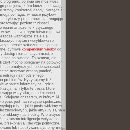
o programu, pojawia się możliwość
go podejścia, które bierze pod uwagę
e strony konkretnej osoby. Narzędzia
I mogą pomagać w nauce języków
ematyki czy programowania, reagując
ostosowując poziom trudności.
e rośnie znaczenie krytycznego
 w świecie, w którym łatwo o gotowe
jeszcze ważniejsze staje się
aściwych pytań i weryfikowanie
wnym sensie sztuczna inteligencja
mne, cyfrowe
kompendium wiedzy
do
y dostęp niemal natychmiast, z
ejsca na świecie. To szansa, ale i
śli zbyt mocno polegamy na gotowych
ch i automatycznych podpowiedziach,
stać trenować własną pamięć,
centracji i samodzielnego
ia problemów. Ryzykujemy też
ię w bańce informacyjnej, gdzie
kazują nam tylko te treści, które
suwając wszystko, co odmienne i
ce. Kolejnym obszarem, w którym AI
e piętno, jest nasze życie społeczne.
cydują o tym, jakie posty widzimy w
łecznościowych, jakie artykuły są nam
akie reklamy nas śledzą. W praktyce
że sztuczna inteligencja wpływa na
, przekonania i decyzje polityczne.
ktowane lub nadużywane systemy mogą