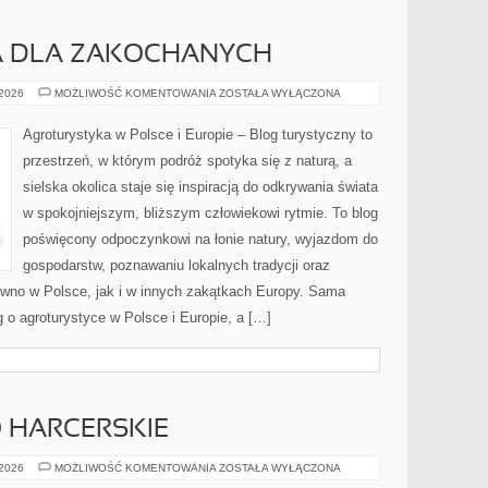
A DLA ZAKOCHANYCH
AGROTURYSTYKA
 2026
MOŻLIWOŚĆ KOMENTOWANIA
ZOSTAŁA WYŁĄCZONA
DLA
ZAKOCHANYCH
Agroturystyka w Polsce i Europie – Blog turystyczny to
przestrzeń, w którym podróż spotyka się z naturą, a
sielska okolica staje się inspiracją do odkrywania świata
w spokojniejszym, bliższym człowiekowi rytmie. To blog
poświęcony odpoczynkowi na łonie natury, wyjazdom do
gospodarstw, poznawaniu lokalnych tradycji oraz
wno w Polsce, jak i w innych zakątkach Europy. Sama
g o agroturystyce w Polsce i Europie, a […]
 HARCERSKIE
ZASADY
 2026
MOŻLIWOŚĆ KOMENTOWANIA
ZOSTAŁA WYŁĄCZONA
I