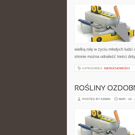
wielką rolę w życiu młodych ludzi 
stronie można odnaleźć treści doty
CATEGORIES:
NIERUCHOMOŚCI
ROŚLINY OZDOB
POSTED BY ADMIN
MAR - 16 -