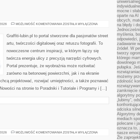
uniwersalneg
indywidualne
mocne i słab
oparte na A
obcych, mat
GRAFFITI
 2026
MOŻLIWOŚĆ KOMENTOWANIA
ZOSTAŁA WYŁĄCZONA
na błędy i d
Jednocześni
myślenia, bo
Graffiti-lubin.pl to portal stworzone dla pasjonatów street
odpowiedzi, 
artu, twórczości digitalowej oraz retuszu fotografii. To
zadawanie wł
źródeł. W pe
nowoczesne centrum inspiracji, w którym łączy się
tworzy ogro
którego mam
twórcza energia ulicy z precyzją narzędzi cyfrowych.
dowolnego mi
Portal prezentuje, że wyobraźnia może rozkwitać
pułapka. Je
rozwiązania
zarówno na betonowej powierzchni, jak i na ekranie
możemy prze
e chcą projektować, rozwijać umiejętności, a także poznawać
zdolność kon
rozwiązywan
owości na stronie to Poradniki i Tutoriale i Programy i […]
zamknięcie s
algorytmy po
„lubimy”, od
konfrontują
odciska siln
Algorytmy de
mediach spo
polecane i j
oznacza to, 
ŁOWISKA
nasze emocje
 2026
MOŻLIWOŚĆ KOMENTOWANIA
ZOSTAŁA WYŁĄCZONA
Źle zaproje