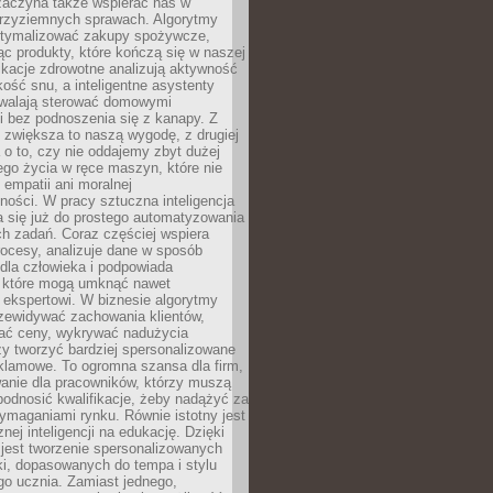
 zaczyna także wspierać nas w
 przyziemnych sprawach. Algorytmy
tymalizować zakupy spożywcze,
c produkty, które kończą się w naszej
ikacje zdrowotne analizują aktywność
akość snu, a inteligentne asystenty
walają sterować domowymi
i bez podnoszenia się z kanapy. Z
y zwiększa to naszą wygodę, z drugiej
a o to, czy nie oddajemy zbyt dużej
go życia w ręce maszyn, które nie
 empatii ani moralnej
ności. W pracy sztuczna inteligencja
a się już do prostego automatyzowania
h zadań. Coraz częściej wspiera
ocesy, analizuje dane w sposób
dla człowieka i podpowiada
, które mogą umknąć nawet
 ekspertowi. W biznesie algorytmy
zewidywać zachowania klientów,
ać ceny, wykrywać nadużycia
y tworzyć bardziej spersonalizowane
klamowe. To ogromna szansa dla firm,
wanie dla pracowników, którzy muszą
podnosić kwalifikacje, żeby nadążyć za
ymaganiami rynku. Równie istotny jest
nej inteligencji na edukację. Dzięki
 jest tworzenie spersonalizowanych
i, dopasowanych do tempa i stylu
go ucznia. Zamiast jednego,