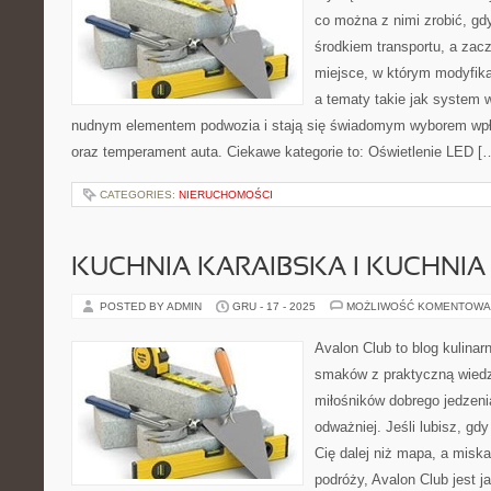
co można z nimi zrobić, gdy
środkiem transportu, a zac
miejsce, w którym modyfika
a tematy takie jak system
nudnym elementem podwozia i stają się świadomym wyborem wpł
oraz temperament auta. Ciekawe kategorie to: Oświetlenie LED [
CATEGORIES:
NIERUCHOMOŚCI
KUCHNIA KARAIBSKA I KUCHNIA
POSTED BY ADMIN
GRU - 17 - 2025
MOŻLIWOŚĆ KOMENTOWA
Avalon Club to blog kulinarn
smaków z praktyczną wiedz
miłośników dobrego jedzeni
odważniej. Jeśli lubisz, gd
Cię dalej niż mapa, a misk
podróży, Avalon Club jest j