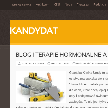
Archiwum
GKS
Noga
Pierwsza
Redakcja
Strona główna
KANDYDAT
BLOG I TERAPIE HORMONALNE A
POSTED BY ADMIN
GRU - 21 - 2025
MOŻLIWOŚĆ KOMENTOWA
Gdańska Klinika Urody to 
estetyczna spotyka się z ś
Strona kliniki została pom
dla osób, które chcą lepiej
cery i podejmować świadom
zabiegów. To nie jest tylko 
katalog rozwiązań, dzięki której łatwiej dopasować pielęgnację do