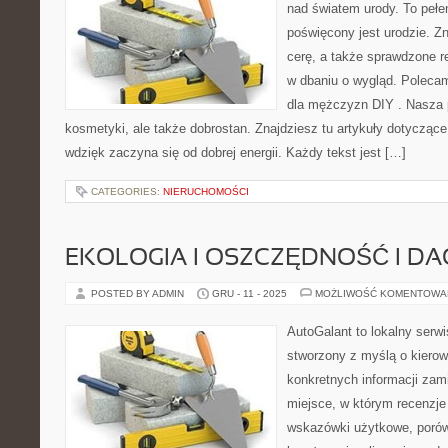
nad światem urody. To pełen
poświęcony jest urodzie. Zna
cerę, a także sprawdzone r
w dbaniu o wygląd. Poleca
dla mężczyzn DIY . Nasza p
kosmetyki, ale także dobrostan. Znajdziesz tu artykuły dotyczą
wdzięk zaczyna się od dobrej energii. Każdy tekst jest […]
CATEGORIES:
NIERUCHOMOŚCI
EKOLOGIA I OSZCZĘDNOŚĆ I DA
POSTED BY ADMIN
GRU - 11 - 2025
MOŻLIWOŚĆ KOMENTOWA
AutoGalant to lokalny serw
stworzony z myślą o kierow
konkretnych informacji zam
miejsce, w którym recenzje 
wskazówki użytkowe, porów