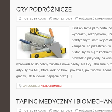
GRY PODRÓŻNICZE
POSTED BY ADMIN
GRU - 12 - 2025
MOŻLIWOŚĆ KOMENTOWA
GryFabularne.pl to portal 
wyobraźni, rozgrywkom, un
praktycznym instrukcjom dl
kampanii. To przestrzeń, w
historii łączy się z konkr
prowadzić przygody na wys
wprowadzać do hobby zupełnie nowe osoby. Na GryFabularne.pl 
artykuły dla MG, które krok po kroku pokazują, jak tworzyć scena
graczy, jak budować napięcie oraz […]
CATEGORIES:
NIERUCHOMOŚCI
TAPING MEDYCZNY I BIOMECHA
POSTED BY ADMIN
GRU - 12 - 2025
MOŻLIWOŚĆ KOMENTOWA