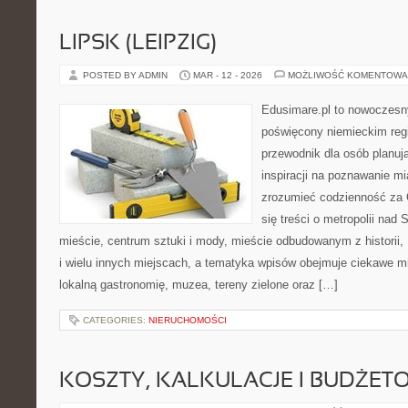
LIPSK (LEIPZIG)
POSTED BY ADMIN
MAR - 12 - 2026
MOŻLIWOŚĆ KOMENTOWA
Edusimare.pl to nowoczesn
poświęcony niemieckim regi
przewodnik dla osób planu
inspiracji na poznawanie mi
zrozumieć codzienność za O
się treści o metropolii nad
mieście, centrum sztuki i mody, mieście odbudowanym z historii
i wielu innych miejscach, a tematyka wpisów obejmuje ciekawe mie
lokalną gastronomię, muzea, tereny zielone oraz […]
CATEGORIES:
NIERUCHOMOŚCI
KOSZTY, KALKULACJE I BUDŻET