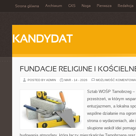
Archiwum
GKS
Noga
Pierwsza
Redakcja
Strona główna
KANDYDAT
FUNDACJE RELIGIJNE I KOŚCIELN
POSTED BY ADMIN
MAR - 14 - 2026
MOŻLIWOŚĆ KOMENTOWA
Sztab WOŚP Tarnobrzeg – G
przestrzeń, w którym wspar
entuzjazmem, a lokalna sp
wspólne działanie ma ogromn
strona o wydarzeniach, ale
skupione wokół idei pomaga
budowania atmosfery, która łączy mieszkańców Tarnobrzega oraz 