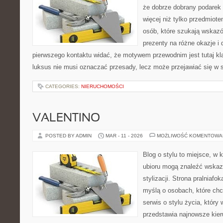
że dobrze dobrany podare
więcej niż tylko przedmiot
osób, które szukają wska
prezenty na różne okazje i 
pierwszego kontaktu widać, że motywem przewodnim jest tutaj kla
luksus nie musi oznaczać przesady, lecz może przejawiać się w s
CATEGORIES:
NIERUCHOMOŚCI
VALENTINO
POSTED BY ADMIN
MAR - 11 - 2026
MOŻLIWOŚĆ KOMENTOWA
Blog o stylu to miejsce, w 
ubioru mogą znaleźć wskaz
stylizacji. Strona pralniafo
myślą o osobach, które chc
serwis o stylu życia, który
przedstawia najnowsze kie