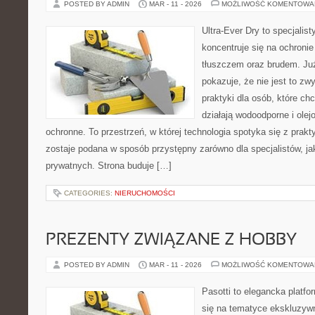
POSTED BY ADMIN
MAR - 11 - 2026
MOŻLIWOŚĆ KOMENTOWA
Ultra-Ever Dry to specjalist
koncentruje się na ochroni
tłuszczem oraz brudem. Ju
pokazuje, że nie jest to z
praktyki dla osób, które chc
działają wodoodporne i olej
ochronne. To przestrzeń, w której technologia spotyka się z prak
zostaje podana w sposób przystępny zarówno dla specjalistów, jak
prywatnych. Strona buduje […]
CATEGORIES:
NIERUCHOMOŚCI
PREZENTY ZWIĄZANE Z HOBBY
POSTED BY ADMIN
MAR - 11 - 2026
MOŻLIWOŚĆ KOMENTOWA
Pasotti to elegancka platfo
się na tematyce ekskluzyw