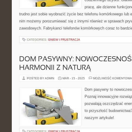
pracę, ale dzienne funkcjo
trudno jest sobie wyobrazić życie bez telefonu komórkowego lub e
nim możemy porozumiewać się z innymi również w sprawach pryw
zawodowych. Fabrykanci telefonów komórkowych coraz to bardzie
CATEGORIES:
GNIEW I FRUSTRACJA
DOM PASYWNY: NOWOCZESNOŚ
HARMONII Z NATURĄ
POSTED BY ADMIN
MAR - 15 - 2025
MOŻLIWOŚĆ KOMENTOWA
Dom pasywny to nowoczesno
Poznaj innowacyjne rozwiąz
pozwalają oszczędzać energ
to przyszłość budownictwa
naszym artykule!
CATEGORIES:
GNIEW I FRUSTRACJA