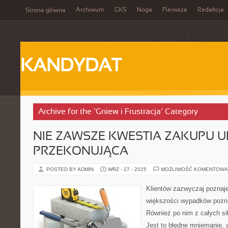
Archiwum
GKS
Noga
Pierwsza
Redakcja
Strona główna
KANDYDAT
Archive for the ‘Gniew i Frustracja’ Category
NIE ZAWSZE KWESTIA ZAKUPU U
PRZEKONUJĄCA
POSTED BY ADMIN
WRZ - 27 - 2025
MOŻLIWOŚĆ KOMENTOWA
Klientów zazwyczaj poznaj
większości wypadków pozn
Również po nim z całych sił
Jest to błędne mniemanie, a