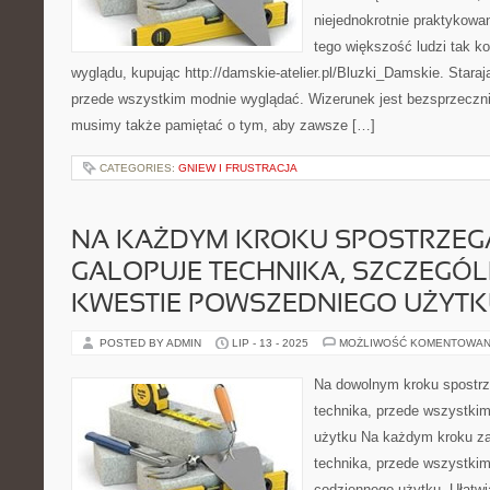
niejednokrotnie praktykow
tego większość ludzi tak k
wyglądu, kupując http://damskie-atelier.pl/Bluzki_Damskie. Starają
przede wszystkim modnie wyglądać. Wizerunek jest bezsprzecznie
musimy także pamiętać o tym, aby zawsze […]
CATEGORIES:
GNIEW I FRUSTRACJA
NA KAŻDYM KROKU SPOSTRZEG
GALOPUJE TECHNIKA, SZCZEGÓL
KWESTIE POWSZEDNIEGO UŻYT
POSTED BY ADMIN
LIP - 13 - 2025
MOŻLIWOŚĆ KOMENTOWAN
Na dowolnym kroku spostrz
technika, przede wszystkim
użytku Na każdym kroku z
technika, przede wszystkim
codziennego użytku. Ułatwi