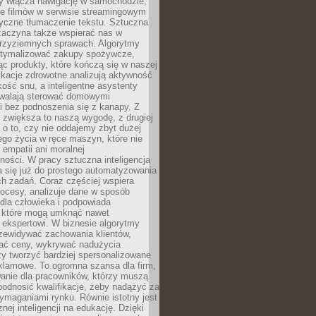
dy włącza nawigację w samochodzie,
e filmów w serwisie streamingowym
yczne tłumaczenie tekstu. Sztuczna
 zaczyna także wspierać nas w
 przyziemnych sprawach. Algorytmy
tymalizować zakupy spożywcze,
c produkty, które kończą się w naszej
ikacje zdrowotne analizują aktywność
akość snu, a inteligentne asystenty
walają sterować domowymi
i bez podnoszenia się z kanapy. Z
y zwiększa to naszą wygodę, z drugiej
a o to, czy nie oddajemy zbyt dużej
go życia w ręce maszyn, które nie
 empatii ani moralnej
ności. W pracy sztuczna inteligencja
a się już do prostego automatyzowania
h zadań. Coraz częściej wspiera
ocesy, analizuje dane w sposób
dla człowieka i podpowiada
, które mogą umknąć nawet
 ekspertowi. W biznesie algorytmy
zewidywać zachowania klientów,
ać ceny, wykrywać nadużycia
y tworzyć bardziej spersonalizowane
klamowe. To ogromna szansa dla firm,
wanie dla pracowników, którzy muszą
podnosić kwalifikacje, żeby nadążyć za
ymaganiami rynku. Równie istotny jest
nej inteligencji na edukację. Dzięki