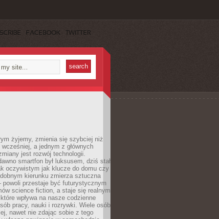
SCRIBE
FACEBOOK
TWITTER
rym żyjemy, zmienia się szybciej niż
 wcześniej, a jednym z głównych
zmiany jest rozwój technologii.
awno smartfon był luksusem, dziś stał
ak oczywistym jak klucze do domu czy
podobnym kierunku zmierza sztuczna
 – powoli przestaje być futurystycznym
mów science fiction, a staje się realnym
 które wpływa na nasze codzienne
sób pracy, nauki i rozrywki. Wiele osób
iej, nawet nie zdając sobie z tego