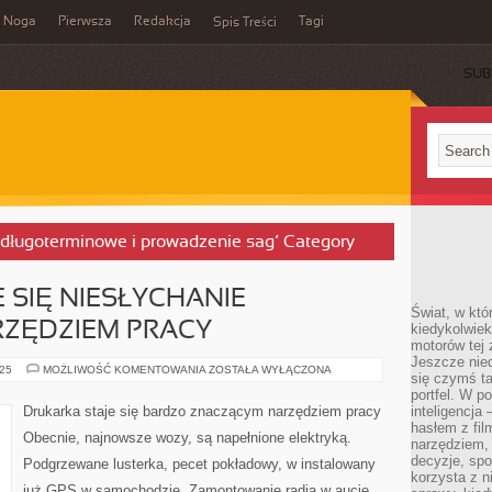
Noga
Pierwsza
Redakcja
Tagi
Spis Treści
SUB
 długoterminowe i prowadzenie sag’ Category
 SIĘ NIESŁYCHANIE
Świat, w któ
ZĘDZIEM PRACY
kiedykolwiek
motorów tej 
Jeszcze nied
DRUKARKA
025
MOŻLIWOŚĆ KOMENTOWANIA
ZOSTAŁA WYŁĄCZONA
się czymś t
STAJE
SIĘ
portfel. W 
NIESŁYCHANIE
Drukarka staje się bardzo znaczącym narzędziem pracy
inteligencja
ZNACZĄCYM
hasłem z fil
NARZĘDZIEM
Obecnie, najnowsze wozy, są napełnione elektryką.
PRACY
narzędziem,
decyzje, spo
Podgrzewane lusterka, pecet pokładowy, w instalowany
korzysta z n
już GPS w samochodzie. Zamontowanie radia w aucie,