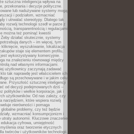
że sztuczna inteligencja wpływa na
, przekonania i decyzje polityczne.
ktowane lub nadużywane systemy mogą
aryzacji i podziałom, wzmacniać
ądy i utrwalać stereotypy. Dlatego tak
aby rozwój technologii szedł w parze z
nością, transparentnością i regulacjami
ie można też pominąć kwestii
 Żeby działać skutecznie, systemy
 potrzebują danych – im więcej, tym
 kliknięcie, wyszukiwanie, lokalizacja
 zakupów staje się elementem profilu,
 jest wykorzystywany komercyjnie.
ega na znalezieniu równowagi między
trolą nad własnymi informacjami.
iej użytkownicy zaczynają zadawać
, kto tak naprawdę jest właścicielem ich
długo są przechowywane i w jakim celu
ne. Przyszłość sztucznej inteligencji
żeć od decyzji podejmowanych dziś –
 polityków i wielkie korporacje, jak i
ych użytkowników. Od nas zależy, czy
na narzędziem, które wspiera rozwój
iweluje nierówności i pomaga
globalne problemy, czy też będzie
odziały, wzmacniać konsumpcjonizm i
 utraty autonomii. Kluczowe znaczenie
 edukacja cyfrowa, umiejętność
 myślenia oraz tworzenie etycznych
la twórców i użytkowników technologii.