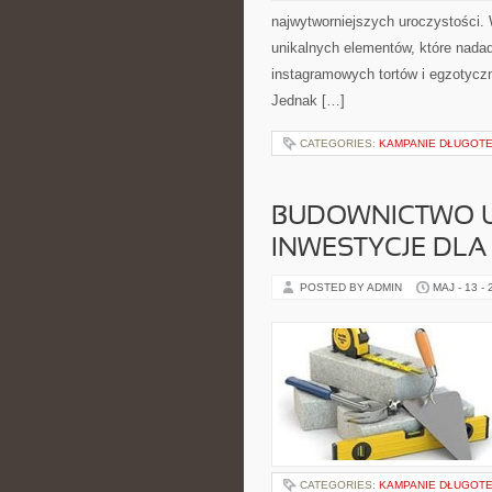
najwytworniejszych uroczystości.
unikalnych elementów, które nadad
instagramowych tortów i egzotycz
Jednak […]
CATEGORIES:
KAMPANIE DŁUGOTE
BUDOWNICTWO 
INWESTYCJE DLA
POSTED BY ADMIN
MAJ - 13 -
CATEGORIES:
KAMPANIE DŁUGOTE