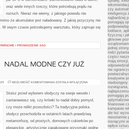
sprawy, kie
rekomendacj
oraz wiele innych rzeczy, które potrzebują prądu na
czy automat
rozruch. Nieraz nie wiemy, z jakiego powodu nie
inteligencja
najbardziej
imo że akumulator jest naładowany. Z jakiej przyczyny nie
pomagają op
podpowiadają
 W owym czasie potrzebujemy warsztatu, który zajmuje się
lodówce, apl
fizyczną i j
głosowe poz
urządzeniam
RMINOWE I PROWADZENIE SAG
jednej stron
rodzi pytani
części nasze
mają emocji,
– NADAL MODNE CZY JUŻ
odpowiedzial
nie ogranicz
powtarzalnyc
kreatywne pr
KRÓWKI
niedostępny 
025
MOŻLIWOŚĆ KOMENTOWANIA
ZOSTAŁA WYŁĄCZONA
ŚLUBNE
rozwiązania
–
najlepszemu
NADAL
Stoisz przed wyborem słodyczy na swoje wesele i
MODNE
pomagają pr
CZY
optymalizow
zastanawiasz się, czy krówki to nadal dobry pomysł,
JUŻ
finansowe cz
NIE?
czy może relikt przeszłości? Ta tradycyjna polska
kampanie re
ale też wyz
słodycz przechodziła w ostatnich latach prawdziwą
nieustannie 
metamorfozę, od prostych, domowych cukierków po
rosnącymi w
wpływ sztucz
eleganckie, artystycznie zapakowane przysmaki godne