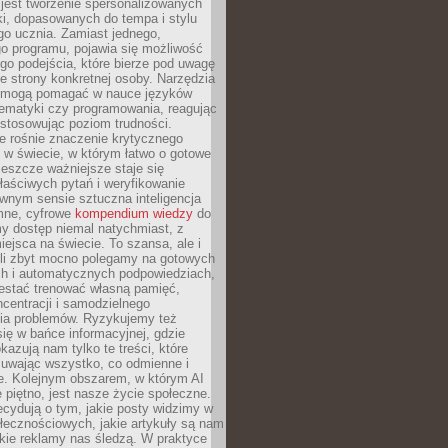
 jest tworzenie spersonalizowanych
i, dopasowanych do tempa i stylu
go ucznia. Zamiast jednego,
o programu, pojawia się możliwość
go podejścia, które bierze pod uwagę
e strony konkretnej osoby. Narzędzia
I mogą pomagać w nauce języków
ematyki czy programowania, reagując
ostosowując poziom trudności.
e rośnie znaczenie krytycznego
 w świecie, w którym łatwo o gotowe
jeszcze ważniejsze staje się
aściwych pytań i weryfikowanie
wnym sensie sztuczna inteligencja
mne, cyfrowe
kompendium wiedzy
do
y dostęp niemal natychmiast, z
ejsca na świecie. To szansa, ale i
śli zbyt mocno polegamy na gotowych
ch i automatycznych podpowiedziach,
stać trenować własną pamięć,
centracji i samodzielnego
ia problemów. Ryzykujemy też
ię w bańce informacyjnej, gdzie
kazują nam tylko te treści, które
suwając wszystko, co odmienne i
ce. Kolejnym obszarem, w którym AI
e piętno, jest nasze życie społeczne.
cydują o tym, jakie posty widzimy w
łecznościowych, jakie artykuły są nam
akie reklamy nas śledzą. W praktyce