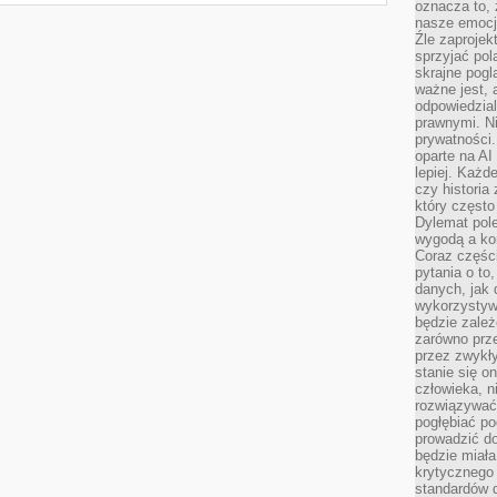
oznacza to, 
nasze emocje
Źle zaproje
sprzyjać pol
skrajne pogl
ważne jest, 
odpowiedzial
prawnymi. N
prywatności.
oparte na AI
lepiej. Każde
czy historia
który często
Dylemat pol
wygodą a kon
Coraz częśc
pytania o to
danych, jak 
wykorzystywa
będzie zale
zarówno przez
przez zwykł
stanie się o
człowieka, n
rozwiązywać 
pogłębiać p
prowadzić do
będzie miała
krytycznego
standardów d