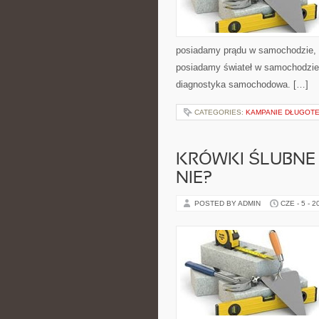
posiadamy prądu w samochodzie, m
posiadamy świateł w samochodzie.
diagnostyka samochodowa. […]
CATEGORIES:
KAMPANIE DŁUGOTE
KRÓWKI ŚLUBNE 
NIE?
POSTED BY ADMIN
CZE - 5 - 2