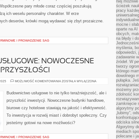
niej możliwe
ścieżek nauk
 Współczesne pary młode coraz częściej poszukują
pracy każde
zą ich weselu personalny charakter. W erze
uniwersalneg
indywidualne
nych deserów, krówki mogą wydawać się zbyt prozaiczne.
mocne i słab
oparte na A
obcych, mat
na błędy i d
RMINOWE I PROWADZENIE SAG
Jednocześni
myślenia, bo
odpowiedzi, 
zadawanie wł
USŁUGOWE: NOWOCZESNE
źródeł. W pe
tworzy ogro
 PRZYSZŁOŚCI
którego mam
dowolnego mi
pułapka. Je
BUDOWNICTWO
 2025
MOŻLIWOŚĆ KOMENTOWANIA
ZOSTAŁA WYŁĄCZONA
USŁUGOWE:
rozwiązania
NOWOCZESNE
możemy prze
INWESTYCJE
Budownictwo usługowe to nie tylko teraźniejszość, ale i
zdolność kon
DLA
PRZYSZŁOŚCI
rozwiązywan
przyszłość inwestycji. Nowoczesne budynki handlowe,
zamknięcie s
biurowe czy hotelowe stawiają na jakość i efektywność.
algorytmy po
„lubimy”, od
To inwestycja w rozwój miast i dobrobyt społeczny. Czy
konfrontują
odciska siln
jesteśmy gotowi na nowe możliwości?
Algorytmy de
mediach spo
polecane i j
RMINOWE I PROWADZENIE SAG