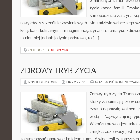
w minionych latach przede
życia każdej familii. Trosk
samopoczucie zaczyna się 
nawyków, szczególnie żywieniowych. Nie zadziwia wobec tego wzr
książkami kulinarnymi i mnogimi magazynami o tematyce zdroweg
to niemniej jednak jedynie podstawa, to […]
CATEGORIES:
MEDYCYNA
ZDROWY TRYB ŻYCIA
POSTED BY ADMIN
LIP - 2 - 2025
MOŻLIWOŚĆ KOMENTOWAN
Zdrowy tryb życia Trudno z
którzy zapominają, że w co
czymś naprawdę ważnym jes
wodę… Najzwyczajniej typow
W końcu prawda jest taka, 
zmiękczacze wody jest tak
zainteresować naprawdę każdego z nas. A więc jeśli w znaczny