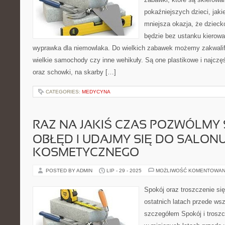
pokaźniejszych dzieci, jakie
mniejsza okazja, że dzieck
będzie bez ustanku kierował
wyprawka dla niemowlaka. Do wielkich zabawek możemy zakwali
wielkie samochody czy inne wehikuły. Są one plastikowe i najczęś
oraz schowki, na skarby […]
CATEGORIES:
MEDYCYNA
RAZ NA JAKIŚ CZAS POZWÓLMY 
OBŁĘD I UDAJMY SIĘ DO SALON
KOSMETYCZNEGO
POSTED BY ADMIN
LIP - 29 - 2025
MOŻLIWOŚĆ KOMENTOWAN
Spokój oraz troszczenie się
ostatnich latach przede ws
szczegółem Spokój i troszcz