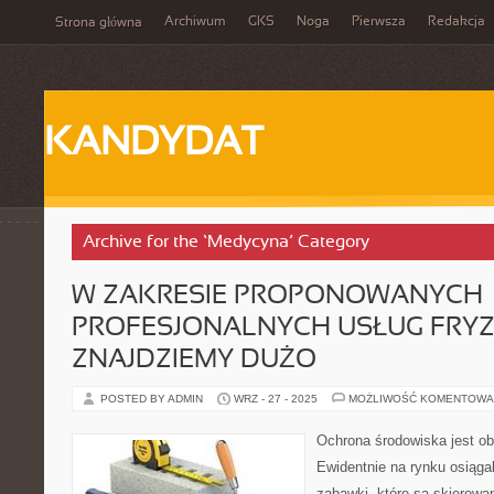
Archiwum
GKS
Noga
Pierwsza
Redakcja
Strona główna
KANDYDAT
Archive for the ‘Medycyna’ Category
W ZAKRESIE PROPONOWANYCH
PROFESJONALNYCH USŁUG FRYZ
ZNAJDZIEMY DUŻO
POSTED BY ADMIN
WRZ - 27 - 2025
MOŻLIWOŚĆ KOMENTOWA
Ochrona środowiska jest o
Ewidentnie na rynku osiąga
zabawki, które są skierowa