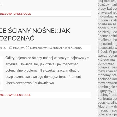
niej możliwe
…]
ścieżek nauk
pracy każde
uniwersalneg
BIZNESOWY DRESS CODE
indywidualne
mocne i słab
oparte na A
obcych, mat
CE ŚCIANY NOŚNEJ: JAK
na błędy i d
Jednocześni
 ROZPOZNAĆ
myślenia, bo
odpowiedzi, 
zadawanie wł
ODKRYJ
 2025
MOŻLIWOŚĆ KOMENTOWANIA
ZOSTAŁA WYŁĄCZONA
TAJEMNICE
źródeł. W pe
ŚCIANY
tworzy ogro
NOŚNEJ:
Odkryj tajemnice ściany nośnej w naszym najnowszym
którego mam
JAK
DZIAŁA
dowolnego mi
artykule! Dowiedz się, jak działa i jak rozpoznać
I
pułapka. Je
JAK
potencjalne problemy. Nie czekaj, zacznij dbać o
JĄ
rozwiązania
ROZPOZNAĆ
możemy prze
bezpieczeństwo swojego domu już teraz! #remont
zdolność kon
#bezpieczeństwo #budownictwo
rozwiązywan
zamknięcie s
algorytmy po
„lubimy”, od
BIZNESOWY DRESS CODE
konfrontują
odciska siln
Algorytmy de
mediach spo
polecane i j