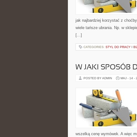
jak najbardziej korzystać z choćb
wiele tańsze ubrania. Np. w sklep
[…]
CATEGORIES:
STYL DO PRACY I 
W JAKI SPOSÓB 
POSTED BY ADMIN
MAJ - 14 -
wszelką cenę wymówek. A więc mus