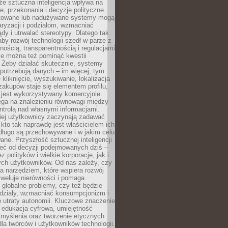
że sztuczna inteligencja wpływa na
, przekonania i decyzje polityczne.
ktowane lub nadużywane systemy mogą
aryzacji i podziałom, wzmacniać
ądy i utrwalać stereotypy. Dlatego tak
aby rozwój technologii szedł w parze z
nością, transparentnością i regulacjami
ie można też pominąć kwestii
 Żeby działać skutecznie, systemy
 potrzebują danych – im więcej, tym
 kliknięcie, wyszukiwanie, lokalizacja
 zakupów staje się elementem profilu,
 jest wykorzystywany komercyjnie.
ega na znalezieniu równowagi między
trolą nad własnymi informacjami.
iej użytkownicy zaczynają zadawać
, kto tak naprawdę jest właścicielem ich
długo są przechowywane i w jakim celu
ne. Przyszłość sztucznej inteligencji
żeć od decyzji podejmowanych dziś –
 polityków i wielkie korporacje, jak i
ych użytkowników. Od nas zależy, czy
na narzędziem, które wspiera rozwój
iweluje nierówności i pomaga
globalne problemy, czy też będzie
odziały, wzmacniać konsumpcjonizm i
 utraty autonomii. Kluczowe znaczenie
 edukacja cyfrowa, umiejętność
 myślenia oraz tworzenie etycznych
la twórców i użytkowników technologii.