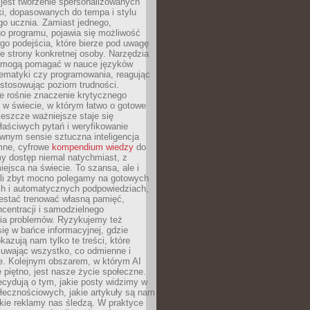
 jest tworzenie spersonalizowanych
i, dopasowanych do tempa i stylu
go ucznia. Zamiast jednego,
o programu, pojawia się możliwość
go podejścia, które bierze pod uwagę
e strony konkretnej osoby. Narzędzia
I mogą pomagać w nauce języków
ematyki czy programowania, reagując
ostosowując poziom trudności.
e rośnie znaczenie krytycznego
 w świecie, w którym łatwo o gotowe
jeszcze ważniejsze staje się
aściwych pytań i weryfikowanie
wnym sensie sztuczna inteligencja
mne, cyfrowe
kompendium wiedzy
do
y dostęp niemal natychmiast, z
ejsca na świecie. To szansa, ale i
śli zbyt mocno polegamy na gotowych
ch i automatycznych podpowiedziach,
stać trenować własną pamięć,
centracji i samodzielnego
ia problemów. Ryzykujemy też
ię w bańce informacyjnej, gdzie
kazują nam tylko te treści, które
suwając wszystko, co odmienne i
ce. Kolejnym obszarem, w którym AI
e piętno, jest nasze życie społeczne.
cydują o tym, jakie posty widzimy w
łecznościowych, jakie artykuły są nam
akie reklamy nas śledzą. W praktyce