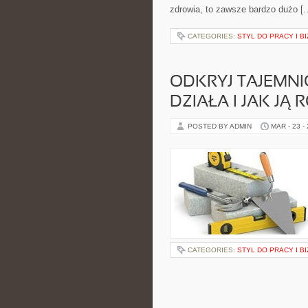
zdrowia, to zawsze bardzo dużo [
CATEGORIES:
STYL DO PRACY I 
ODKRYJ TAJEMNI
DZIAŁA I JAK JĄ
POSTED BY ADMIN
MAR - 23 -
CATEGORIES:
STYL DO PRACY I 