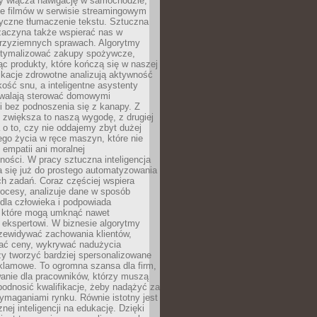
dy włącza nawigację w samochodzie,
e filmów w serwisie streamingowym
yczne tłumaczenie tekstu. Sztuczna
 zaczyna także wspierać nas w
 przyziemnych sprawach. Algorytmy
tymalizować zakupy spożywcze,
c produkty, które kończą się w naszej
ikacje zdrowotne analizują aktywność
akość snu, a inteligentne asystenty
walają sterować domowymi
i bez podnoszenia się z kanapy. Z
y zwiększa to naszą wygodę, z drugiej
a o to, czy nie oddajemy zbyt dużej
go życia w ręce maszyn, które nie
 empatii ani moralnej
ności. W pracy sztuczna inteligencja
a się już do prostego automatyzowania
h zadań. Coraz częściej wspiera
ocesy, analizuje dane w sposób
dla człowieka i podpowiada
, które mogą umknąć nawet
 ekspertowi. W biznesie algorytmy
zewidywać zachowania klientów,
ać ceny, wykrywać nadużycia
y tworzyć bardziej spersonalizowane
klamowe. To ogromna szansa dla firm,
wanie dla pracowników, którzy muszą
podnosić kwalifikacje, żeby nadążyć za
ymaganiami rynku. Równie istotny jest
nej inteligencji na edukację. Dzięki