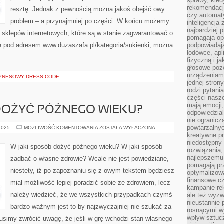
sprawy, kie
rekomendacj
resztę. Jednak z pewnością można jakoś obejść owy
czy automat
problem – a przynajmniej po części. W końcu możemy
inteligencja
najbardziej
y sklepów internetowych, które są w stanie zagwarantować o
pomagają op
ie pod adresem www.duzaszafa.pl/kategoria/sukienki, można
podpowiadają
lodówce, apl
fizyczną i j
głosowe poz
urządzeniam
BIZNESOWY DRESS CODE
jednej stron
rodzi pytani
części nasze
mają emocji,
DOŻYĆ PÓŹNEGO WIEKU?
odpowiedzial
nie ogranicz
powtarzalnyc
W
 2025
MOŻLIWOŚĆ KOMENTOWANIA
ZOSTAŁA WYŁĄCZONA
JAKI
kreatywne pr
SPOSÓB
niedostępny 
DOŻYĆ
W jaki sposób dożyć późnego wieku? W jaki sposób
PÓŹNEGO
rozwiązania
WIEKU?
najlepszemu
zadbać o własne zdrowie? Wcale nie jest powiedziane,
pomagają pr
niestety, iż po zapoznaniu się z owym tekstem będziesz
optymalizow
finansowe cz
miał możliwość lepiej poradzić sobie ze zdrowiem, lecz
kampanie re
należy wiedzieć, że we wszystkich przypadkach czymś
ale też wyz
nieustannie 
bardzo ważnym jest to by najzwyczajniej nie szukać za
rosnącymi w
wpływ sztucz
imy zwrócić uwagę, że jeśli w grę wchodzi stan własnego