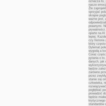
oznacza to, 
nasze emocje
Źle zaproje
sprzyjać pol
skrajne pogl
ważne jest, 
odpowiedzial
prawnymi. N
prywatności.
oparte na AI
lepiej. Każde
czy historia
który często
Dylemat pol
wygodą a kon
Coraz częśc
pytania o to
danych, jak 
wykorzystywa
będzie zale
zarówno przez
przez zwykł
stanie się o
człowieka, n
rozwiązywać 
pogłębiać p
prowadzić do
będzie miała
krytycznego
standardów d