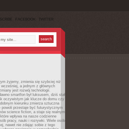
SCRIBE
FACEBOOK
TWITTER
rym żyjemy, zmienia się szybciej niż
 wcześniej, a jednym z głównych
zmiany jest rozwój technologii.
awno smartfon był luksusem, dziś stał
ak oczywistym jak klucze do domu czy
podobnym kierunku zmierza sztuczna
 – powoli przestaje być futurystycznym
mów science fiction, a staje się realnym
 które wpływa na nasze codzienne
sób pracy, nauki i rozrywki. Wiele osób
iej, nawet nie zdając sobie z tego