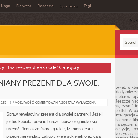
Noga
Pierwsza
Redakcja
Tagi
Spis Treści
SUB
racy i biznesowy dress code’ Category
IANY PREZENT DLA SWOJEJ
Świat, w któ
kiedykolwiek
motorów tej 
Jeszcze nied
ZRÓB
 2025
MOŻLIWOŚĆ KOMENTOWANIA
ZOSTAŁA WYŁĄCZONA
się czymś t
NIEZAPOMNIANY
PREZENT
portfel. W 
DLA
Spraw rewelacyjny prezent dla swojej partnerki! Jeżeli
inteligencja
SWOJEJ
PARTNERKI!
hasłem z fil
jesteś kobietą, pewnie bardzo lubisz elegancko się
narzędziem,
ubierać. Jednakże fakty są takie, iż trudno jest z
decyzje, spo
korzysta z n
przeciętnej wypłaty zakupić wiele sukienek oraz całą