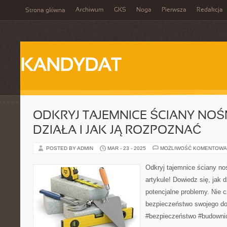
Archiwum
GKS
Noga
Pierwsza
Redakcja
Strona główna
KANDYDAT
ODKRYJ TAJEMNICE ŚCIANY NOŚN
DZIAŁA I JAK JĄ ROZPOZNAĆ
POSTED BY ADMIN
MAR - 23 - 2025
MOŻLIWOŚĆ KOMENTOWA
Odkryj tajemnice ściany n
artykule! Dowiedz się, jak d
potencjalne problemy. Nie c
bezpieczeństwo swojego do
#bezpieczeństwo #budowni